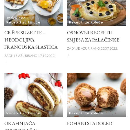
Izdvojeno
Recepti za kolače
Recepti za kolače
CRÊPE SUZETTE –
OSNOVNI RECEPTI I
NEODOLJIVA
SMJESA ZA PALAČINKE
FRANCUSKA SLASTICA
ZADNJE AŽURIRANO 23.07.2022.
ZADNJE AŽURIRANO 17.12.2022.
Recepti za kolače
Recepti za kolače
ORAHNJAČA
POHANI SLADOLED