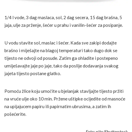
1/4 l vode, 3 dag maslaca, sol, 2 dag secera, 15 dag brašna, 5
jaja, ulje za prženje, šećer u prahu i vanilin-šećer za posipanje.
U vodu stavite sol, maslac i šećer. Kada sve zakipi dodajte
brašno i miješajte na blagoj temperaturi tako dugo dok se
tijesto ne odvoji od posude. Zatim ga ohladite i postepeno
umiješavajte jaje po jaje, tako da poslije dodavanja svakog
jajeta tijesto postane glatko.
Pomoću žlice koju umočite u bjelanjak stavljajte tijesto pržiti
na vruće ulje oko 10 min. Pržene uštipke ocijedite od masnoće
na upijajucem papiru ili papirnatim ubrusima, a zatim ih
pošećerite.
Foto: nito/Shutterstock