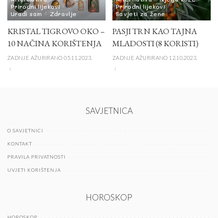
Prirodni lijekovi
Prirodni lijekovi
Uradi sam
Zdravlje
Savjeti za žene
KRISTAL TIGROVO OKO –
PASJI TRN KAO TAJNA
10 NAČINA KORIŠTENJA
MLADOSTI (8 KORISTI)
ZADNJE AŽURIRANO 05.11.2023.
ZADNJE AŽURIRANO 12.10.2023.
SAVJETNICA
O SAVJETNICI
KONTAKT
PRAVILA PRIVATNOSTI
UVJETI KORIŠTENJA
HOROSKOP
HOROSKOP