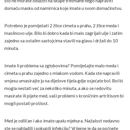
što ne morate odlaziti na skupe tretmane nego napraviti
domaću masku od namirnica koje imate u svom domaćinstvu.
Potrebno je pomiješati 2 žlice cimeta u prahu, 2 žlice meda i
maslinovo ulje. Bilo bi dobro kada bi malo zagrijali ulje i zatim
zajedno sa ostalim sastojcima stavili na glavu i držali do 10
minuta.
Imate li problema sa zglobovima? Pomiješajte malo meda i
cimeta u prahu zajedno s mlakom vodom. Kada ste napravili
smjesu umasirajte ju na dijelove tijela gdje osjećate bol. Bol bi
mogla nestati već za nekoliko minuta, a ako se redovito
masirate ili pijete med, vaši problemi s kroničnim artritisom bi
mogli postati prošlost.
Med je odličan i ako imate upalu mjehura. Nažalost nedavno
ste se nahladili i pokupili infekciju? Vrijeme je da se počnete