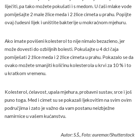
liječiti, pa tako možete pokušati i s medom. U čaši mlake vode
pomiješajte 2 male žlice meda i 2 žlice cimeta u prahu. Popijte
ovaj čudesni lijek i uništite bakterije u mokraćnom mjehuru.
Ako imate povišeni kolesterol to nije nimalo bezazleno, jer
može dovesti do ozbiljnih bolesti. Pokušajte u 4 dcl čaja
pomiješati 2 žlice meda i 2 žlice cimeta u prahu. Pokazalo se da
ovako možete smanjiti količinu kolesterola u krvi za 10 % i to
u kratkom vremenu.
Kolesterol, ćelavost, upala mjehura, probavni sustav, srce i još
puno toga. Med i cimet su se pokazali ljekovitim na svim ovim
područjima i zato je važno da vam postanu neizbježne
namirnice u vašem kućanstvu.
Autor: S.Š., Foto: auremar/Shutterstock