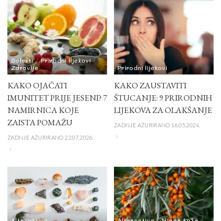
Bolesti
Prirodni lijekovi
Zdravlje
Prirodni lijekovi
KAKO OJAČATI
KAKO ZAUSTAVITI
IMUNITET PRIJE JESENI? 7
ŠTUCANJE: 9 PRIRODNIH
NAMIRNICA KOJE
LIJEKOVA ZA OLAKŠANJE
ZAISTA POMAŽU
ZADNJE AŽURIRANO 16.05.2024.
ZADNJE AŽURIRANO 22.07.2026.
Alternativa
Alternativa
Njega kože