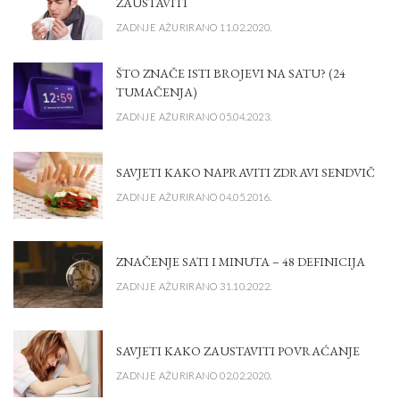
ZAUSTAVITI
ZADNJE AŽURIRANO 11.02.2020.
ŠTO ZNAČE ISTI BROJEVI NA SATU? (24
TUMAČENJA)
ZADNJE AŽURIRANO 05.04.2023.
SAVJETI KAKO NAPRAVITI ZDRAVI SENDVIČ
ZADNJE AŽURIRANO 04.05.2016.
ZNAČENJE SATI I MINUTA – 48 DEFINICIJA
ZADNJE AŽURIRANO 31.10.2022.
SAVJETI KAKO ZAUSTAVITI POVRAĆANJE
ZADNJE AŽURIRANO 02.02.2020.