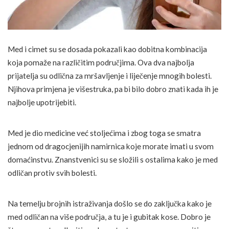
Med i cimet su se dosada pokazali kao dobitna kombinacija
koja pomaže na različitim područjima. Ova dva najbolja
prijatelja su odlična za mršavljenje i liječenje mnogih bolesti.
Njihova primjena je višestruka, pa bi bilo dobro znati kada ih je
najbolje upotrijebiti.
Med je dio medicine već stoljećima i zbog toga se smatra
jednom od dragocjenijih namirnica koje morate imati u svom
domaćinstvu. Znanstvenici su se složili s ostalima kako je med
odličan protiv svih bolesti.
Na temelju brojnih istraživanja došlo se do zaključka kako je
med odličan na više područja, a tu je i gubitak kose. Dobro je