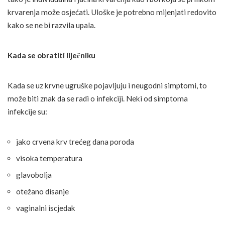
krvarenja može osjećati. Uloške je potrebno mijenjati redovito
kako se ne bi razvila upala.
Kada se obratiti liječniku
Kada se uz krvne ugruške pojavljuju i neugodni simptomi, to
može biti znak da se radi o infekciji. Neki od simptoma
infekcije su:
jako crvena krv trećeg dana poroda
visoka temperatura
glavobolja
otežano disanje
vaginalni iscjedak