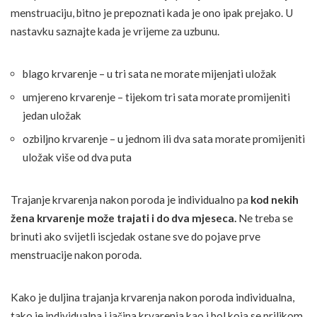
menstruaciju, bitno je prepoznati kada je ono ipak prejako. U
nastavku saznajte kada je vrijeme za uzbunu.
blago krvarenje – u tri sata ne morate mijenjati uložak
umjereno krvarenje – tijekom tri sata morate promijeniti
jedan uložak
ozbiljno krvarenje – u jednom ili dva sata morate promijeniti
uložak više od dva puta
Trajanje krvarenja nakon poroda je individualno pa
kod nekih
žena krvarenje može trajati i do dva mjeseca.
Ne treba se
brinuti ako svijetli iscjedak ostane sve do pojave prve
menstruacije nakon poroda.
Kako je duljina trajanja krvarenja nakon poroda individualna,
tako je individualna i jačina krvarenja kao i bol koja se prilikom