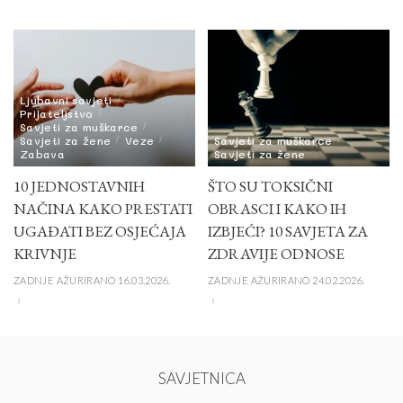
Ljubavni savjeti
Prijateljstvo
Savjeti za muškarce
Savjeti za žene
Veze
Savjeti za muškarce
Zabava
Savjeti za žene
10 JEDNOSTAVNIH
ŠTO SU TOKSIČNI
NAČINA KAKO PRESTATI
OBRASCI I KAKO IH
UGAĐATI BEZ OSJEĆAJA
IZBJEĆI? 10 SAVJETA ZA
KRIVNJE
ZDRAVIJE ODNOSE
ZADNJE AŽURIRANO 16.03.2026.
ZADNJE AŽURIRANO 24.02.2026.
SAVJETNICA