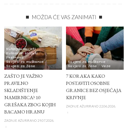
MOŽDA ĆE VAS ZANIMATI
Kuhinjski savjeti
Kulinarski savjeti
Prehrana
Savjeti za muškarce
Savjeti za muškarce
Savjeti za žene
Savjeti za žene
Veze
ZAŠTO JE VAŽNO
7 KORAKA KAKO
PRAVILNO
POSTAVITI OSOBNE
SKLADIŠTENJE
GRANICE BEZ OSJEĆAJA
NAMIRNICA? 10
KRIVNJE
GREŠAKA ZBOG KOJIH
ZADNJE AŽURIRANO 22.06.2026.
BACAMO HRANU
ZADNJE AŽURIRANO 29.07.2026.