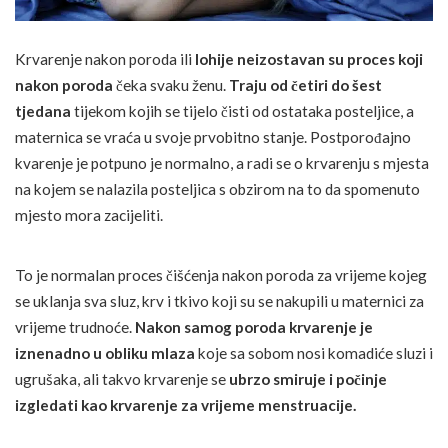
Krvarenje nakon poroda ili
lohije neizostavan su proces koji
nakon poroda
čeka svaku ženu.
Traju od četiri do šest
tjedana
tijekom kojih se tijelo čisti od ostataka posteljice, a
maternica se vraća u svoje prvobitno stanje. Postporođajno
kvarenje je potpuno je normalno, a radi se o krvarenju s mjesta
na kojem se nalazila posteljica s obzirom na to da spomenuto
mjesto mora zacijeliti.
To je normalan proces čišćenja nakon poroda za vrijeme kojeg
se uklanja sva sluz, krv i tkivo koji su se nakupili u maternici za
vrijeme trudnoće.
Nakon samog poroda krvarenje je
iznenadno u obliku mlaza
koje sa sobom nosi komadiće sluzi i
ugrušaka, ali takvo krvarenje se
ubrzo smiruje i počinje
izgledati kao krvarenje za vrijeme menstruacije.