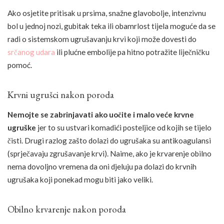
Ako osjetite pritisak u prsima, snažne glavobolje, intenzivnu
bol u jednoj nozi, gubitak teka ili obamrlost tijela moguće da se
radi o sistemskom ugrušavanju krvi koji može dovesti do
srčanog udara
ili plućne embolije pa hitno potražite liječničku
pomoć.
Krvni ugrušci nakon poroda
Nemojte se zabrinjavati ako uočite i malo veće krvne
ugruške
jer to su ustvari komadići posteljice od kojih se tijelo
čisti. Drugi razlog zašto dolazi do ugrušaka su antikoagulansi
(sprječavaju zgrušavanje krvi). Naime, ako je krvarenje obilno
nema dovoljno vremena da oni djeluju pa dolazi do krvnih
ugrušaka koji ponekad mogu biti jako veliki.
Obilno krvarenje nakon poroda