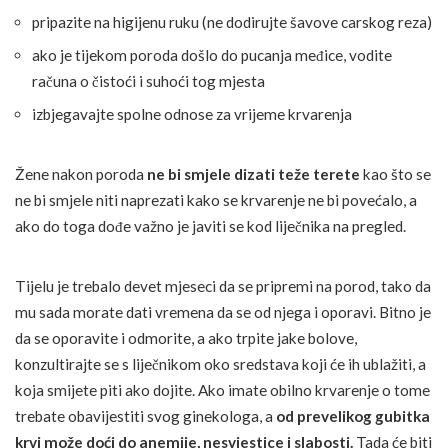
pripazite na higijenu ruku (ne dodirujte šavove carskog reza)
ako je tijekom poroda došlo do pucanja međice, vodite
računa o čistoći i suhoći tog mjesta
izbjegavajte spolne odnose za vrijeme krvarenja
Žene nakon poroda
ne bi smjele dizati teže terete
kao što se
ne bi smjele niti naprezati kako se krvarenje ne bi povećalo, a
ako do toga dođe važno je javiti se kod liječnika na pregled.
Tijelu je trebalo devet mjeseci da se pripremi na porod, tako da
mu sada morate dati vremena da se od njega i oporavi. Bitno je
da se oporavite i odmorite, a ako trpite jake bolove,
konzultirajte se s liječnikom oko sredstava koji će ih ublažiti, a
koja smijete piti ako dojite. Ako imate obilno krvarenje o tome
trebate obavijestiti svog ginekologa, a
od prevelikog gubitka
krvi može doći do anemije, nesvjestice i slabosti.
Tada će biti