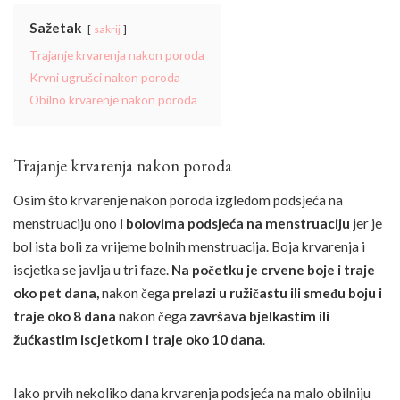
Sažetak
sakrij
Trajanje krvarenja nakon poroda
Krvni ugrušci nakon poroda
Obilno krvarenje nakon poroda
Trajanje krvarenja nakon poroda
Osim što krvarenje nakon poroda izgledom podsjeća na
menstruaciju ono
i bolovima podsjeća na menstruaciju
jer je
bol ista boli za vrijeme bolnih menstruacija. Boja krvarenja i
iscjetka se javlja u tri faze.
Na početku je crvene boje i traje
oko pet dana,
nakon čega
prelazi u ružičastu ili smeđu boju i
traje oko 8 dana
nakon čega
završava bjelkastim ili
žućkastim iscjetkom i traje oko 10 dana
.
Iako prvih nekoliko dana krvarenja podsjeća na malo obilniju