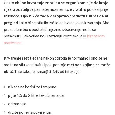
Često
obilno krvarenje znači da se organizam nije do kraja
riješio posteljice
pa maternica ne može vratiti u položaj prije
trudnoće.
Liječnik će tada vjerojatno predložiti ultrazvučni
pregled
kako bi se otkrilo zašto dolazi do jakih krvarenja. Ako
je problem bio u posteljici, njezino izbacivanje može se
potaknuti lijekovima koji izazivaju kontrakcije ili
kiretažom
maternice
.
Krvarenje šest tjedana nakon poroda je normalno i ono se ne
može na silu zaustaviti. Ipak, postoje
metode kojima se može
ublažiti
te također smanjiti rizik od infekcija:
nikada ne koristite tampone
pijte 1,5 do 2 litre tekućine na dan
odmarajte
držite noge na povišenom