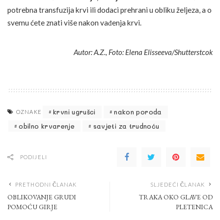
potrebna transfuzija krvi ili dodaci prehrani u obliku željeza, a o
svemu ćete znati više nakon vađenja krvi.
Autor: A.Z., Foto: Elena Elisseeva/Shutterstcok
krvni ugrušci
nakon poroda
OZNAKE
obilno krvarenje
savjeti za trudnoću
PODIJELI
PRETHODNI ČLANAK
SLJEDEĆI ČLANAK
OBLIKOVANJE GRUDI
TRAKA OKO GLAVE OD
POMOĆU GIRJE
PLETENICA