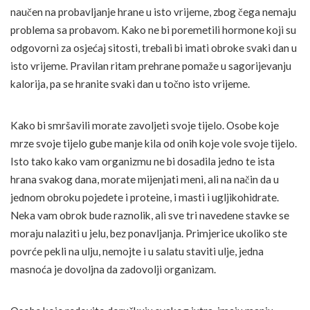
naučen na probavljanje hrane u isto vrijeme, zbog čega nemaju
problema sa probavom. Kako ne bi poremetili hormone koji su
odgovorni za osjećaj sitosti, trebali bi imati obroke svaki dan u
isto vrijeme. Pravilan ritam prehrane pomaže u sagorijevanju
kalorija, pa se hranite svaki dan u točno isto vrijeme.
Kako bi smršavili morate zavoljeti svoje tijelo. Osobe koje
mrze svoje tijelo gube manje kila od onih koje vole svoje tijelo.
Isto tako kako vam organizmu ne bi dosadila jedno te ista
hrana svakog dana, morate mijenjati meni, ali na način da u
jednom obroku pojedete i proteine, i masti i ugljikohidrate.
Neka vam obrok bude raznolik, ali sve tri navedene stavke se
moraju nalaziti u jelu, bez ponavljanja. Primjerice ukoliko ste
povrće pekli na ulju, nemojte i u salatu staviti ulje, jedna
masnoća je dovoljna da zadovolji organizam.