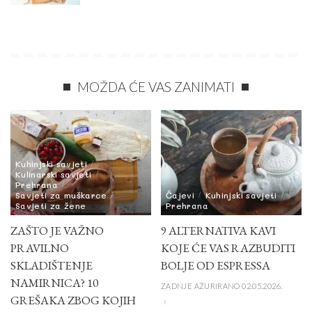
MOŽDA ĆE VAS ZANIMATI
Kuhinjski savjeti
Kulinarski savjeti
Prehrana
Savjeti za muškarce
Čajevi
Kuhinjski savjeti
Savjeti za žene
Prehrana
ZAŠTO JE VAŽNO
9 ALTERNATIVA KAVI
PRAVILNO
KOJE ĆE VAS RAZBUDITI
SKLADIŠTENJE
BOLJE OD ESPRESSA
NAMIRNICA? 10
ZADNJE AŽURIRANO 02.05.2026.
GREŠAKA ZBOG KOJIH