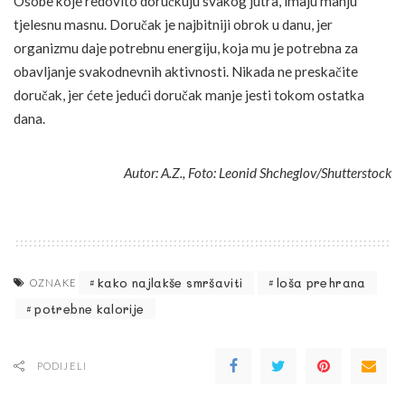
Osobe koje redovito doručkuju svakog jutra, imaju manju
tjelesnu masnu. Doručak je najbitniji obrok u danu, jer
organizmu daje potrebnu energiju, koja mu je potrebna za
obavljanje svakodnevnih aktivnosti. Nikada ne preskačite
doručak, jer ćete jedući doručak manje jesti tokom ostatka
dana.
Autor: A.Z., Foto: Leonid Shcheglov/Shutterstock
kako najlakše smršaviti
loša prehrana
OZNAKE
potrebne kalorije
PODIJELI