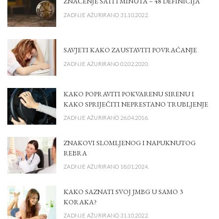
ZNAČENJE SATI I MINUTA – 48 DEFINICIJA
ZADNJE AŽURIRANO 31.10.2022.
SAVJETI KAKO ZAUSTAVITI POVRAĆANJE
ZADNJE AŽURIRANO 02.02.2020.
KAKO POPRAVITI POKVARENU SIRENU I
KAKO SPRIJEČITI NEPRESTANO TRUBLJENJE
ZADNJE AŽURIRANO 26.04.2016.
ZNAKOVI SLOMLJENOG I NAPUKNUTOG
REBRA
ZADNJE AŽURIRANO 18.01.2024.
KAKO SAZNATI SVOJ JMBG U SAMO 3
KORAKA?
ZADNJE AŽURIRANO 31.10.2022.