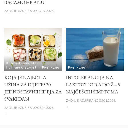
BACAMO HRANU
ZADNJE AŽURIRANO 29.07.2026.
Kuhinjski savjeti
Kulinarski savjeti
Prehrana
Prehrana
KOJA JE NAJBOLJA
INTOLERANCIJA NA
UŽINA ZA DIJETE? 20
LAKTOZU OD A DO Ž – 5
JEDNOSTAVNIH IDEJA ZA
NAJČEŠĆIH SIMPTOMA
SVAKI DAN
ZADNJE AŽURIRANO 05.01.2026.
ZADNJE AŽURIRANO 03.04.2026.