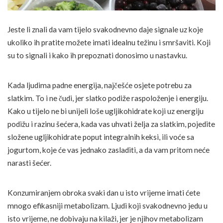
Jeste li znali da vam tijelo svakodnevno daje signale uz koje
ukoliko ih pratite možete imati idealnu težinu i smršaviti. Koji
su to signali i kako ih prepoznati donosimo u nastavku.
Kada ljudima padne energija, najčešće osjete potrebu za
slatkim. To i ne čudi, jer slatko podiže raspoloženje i energiju.
Kako u tijelo ne bi unijeli loše ugljikohidrate koji uz energiju
podižu i razinu šećera, kada vas uhvati želja za slatkim, pojedite
složene ugljikohidrate poput integralnih keksi, ili voće sa
jogurtom, koje će vas jednako zasladiti, a da vam pritom neće
narasti šećer.
Konzumiranjem obroka svaki dan u isto vrijeme imati ćete
mnogo efikasniji metabolizam. Ljudi koji svakodnevno jedu u
isto vrijeme, ne dobivaju na kilaži, jer je njihov metabolizam