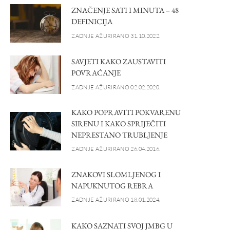
ZNAČENJE SATI I MINUTA – 48
DEFINICIJA
ZADNJE AŽURIRANO 31.10.2022.
SAVJETI KAKO ZAUSTAVITI
POVRAĆANJE
ZADNJE AŽURIRANO 02.02.2020.
KAKO POPRAVITI POKVARENU
SIRENU I KAKO SPRIJEČITI
NEPRESTANO TRUBLJENJE
ZADNJE AŽURIRANO 26.04.2016.
ZNAKOVI SLOMLJENOG I
NAPUKNUTOG REBRA
ZADNJE AŽURIRANO 18.01.2024.
KAKO SAZNATI SVOJ JMBG U