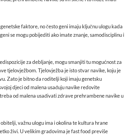
 i genetske faktore, no često geni imaju ključnu ulogu kada
 geni se mogu pobijediti ako imate znanje, samodisciplinu i
redispozicije za debljanje, mogu smanjiti tu mogućnost za
ve tjelovježbom. Tjelovježba je isto stvar navike, koju je
tvu. Zato je bitno da roditelji koji imaju genetsku
, svojoj djeci od malena usađuju navike redovite
eci treba od malena usađivati zdrave prehrambene navike u
obitelji, važnu ulogu ima i okolina te kultura hrane
tko živi. U velikim gradovima je fast food previše