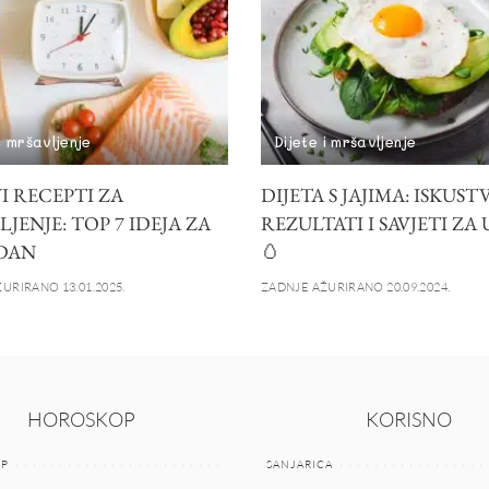
i mršavljenje
Dijete i mršavljenje
I RECEPTI ZA
DIJETA S JAJIMA: ISKUSTV
JENJE: TOP 7 IDEJA ZA
REZULTATI I SAVJETI ZA
 DAN
🥚
URIRANO 13.01.2025.
ZADNJE AŽURIRANO 20.09.2024.
HOROSKOP
KORISNO
P
SANJARICA