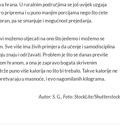
va hrana. U ruralnim područjima se još uvijek uzgaja
o priprema i u puno manjim porcijama nego što ćete
storan, pa se smanjuje i mogućnost prejedanja.
, svi možemo utjecati na ono što jedemo i možemo se
m. Sve više ima živih primjera da učenje i samodisciplina
ju znaju i održavati. Problem je što se danas previše
om hranom, a ona je zapravo bogata skrivenim
že puno više kalorija no što bi trebalo. Takve kalorije ne
 pretvaraju u masnoće, i evo nagomilanih kilograma.
Autor: S. G., Foto: StockLite/Shutterstock