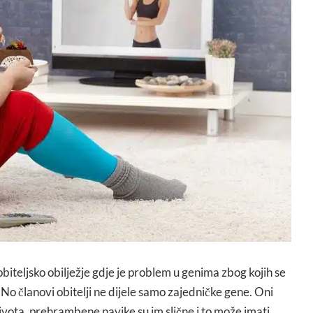
 obiteljsko obilježje gdje je problem u genima zbog kojih se
 No članovi obitelji ne dijele samo zajedničke gene. Oni
života, prehrambene navike su im slične i to može imati