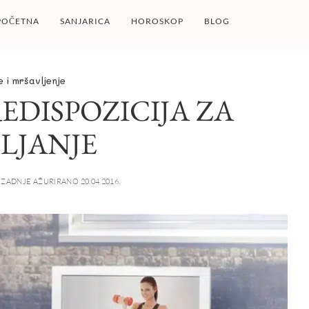
POČETNA
SANJARICA
HOROSKOP
BLOG
e i mršavljenje
EDISPOZICIJA ZA
LJANJE
ZADNJE AŽURIRANO 20.04.2016.