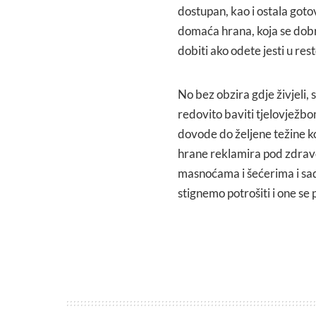
dostupan, kao i ostala goto
domaća hrana, koja se dobr
dobiti ako odete jesti u re
No bez obzira gdje živjeli
redovito baviti tjelovježbo
dovode do željene težine ko
hrane reklamira pod zdrav
masnoćama i šećerima i sadr
stignemo potrošiti i one se