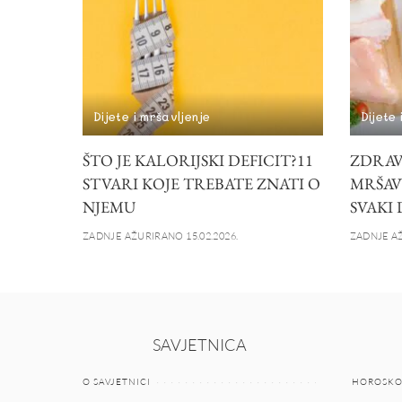
Dijete i mršavljenje
Dijete 
ŠTO JE KALORIJSKI DEFICIT?11
ZDRAV
STVARI KOJE TREBATE ZNATI O
MRŠAVL
NJEMU
SVAKI
ZADNJE AŽURIRANO 15.02.2026.
ZADNJE AŽ
SAVJETNICA
O SAVJETNICI
HOROSKO