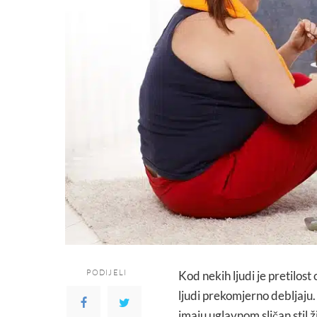
PODIJELI
Kod nekih ljudi je pretilost
ljudi prekomjerno debljaju.
imaju uglavnom sličan stil 