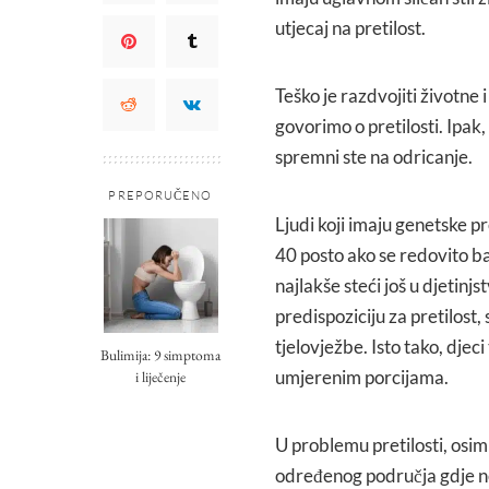
utjecaj na pretilost.
Teško je razdvojiti životne
govorimo o pretilosti. Ipak,
spremni ste na odricanje.
PREPORUČENO
Ljudi koji imaju genetske p
40 posto ako se redovito ba
najlakše steći još u djetinjs
predispoziciju za pretilost
tjelovježbe. Isto tako, dj
Bulimija: 9 simptoma
umjerenim porcijama.
i liječenje
U problemu pretilosti, osim 
određenog područja gdje ne