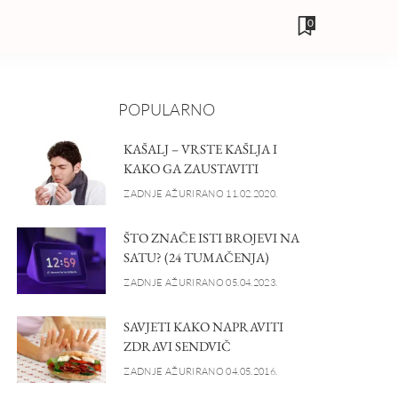
0
POPULARNO
KAŠALJ – VRSTE KAŠLJA I
KAKO GA ZAUSTAVITI
ZADNJE AŽURIRANO 11.02.2020.
ŠTO ZNAČE ISTI BROJEVI NA
SATU? (24 TUMAČENJA)
ZADNJE AŽURIRANO 05.04.2023.
SAVJETI KAKO NAPRAVITI
ZDRAVI SENDVIČ
ZADNJE AŽURIRANO 04.05.2016.