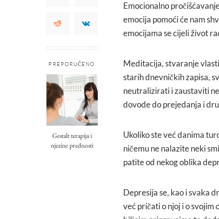
Emocionalno pročišćavanje
emocija pomoći će nam shvati
emocijama se cijeli život r
Meditacija, stvaranje vlast
PREPORUČENO
starih dnevničkih zapisa, s
neutralizirati i zaustaviti
dovode do prejedanja i dru
Ukoliko ste već danima turo
Gestalt terapija i
njezine prednosti
ničemu ne nalazite neki smi
patite od nekog oblika depr
Depresija se, kao i svaka d
već pričati o njoj i o svojim