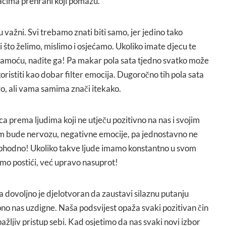
acima prehrani koji pomažu.
 važni. Svi trebamo znati biti samo, jer jedino tako
što želimo, mislimo i osjećamo. Ukoliko imate djecu te
samoću, nađite ga! Pa makar pola sata tjedno svatko može
koristiti kao dobar filter emocija. Dugoročno tih pola sata
go, ali vama samima znači itekako.
ca prema ljudima koji ne utječu pozitivno na nas i svojim
 bude nervozu, negativne emocije, pa jednostavno ne
eophodno! Ukoliko takve ljude imamo konstantno u svom
emo postići, već upravo nasuprot!
 dovoljno je djelotvoran da zaustavi silaznu putanju
no nas uzdigne. Naša podsvijest opaža svaki pozitivan čin
ažljiv pristup sebi. Kad osjetimo da nas svaki novi izbor