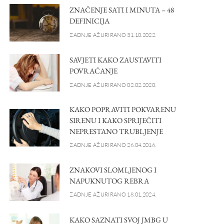
ZNAČENJE SATI I MINUTA – 48
DEFINICIJA
ZADNJE AŽURIRANO 31.10.2022.
SAVJETI KAKO ZAUSTAVITI
POVRAĆANJE
ZADNJE AŽURIRANO 02.02.2020.
KAKO POPRAVITI POKVARENU
SIRENU I KAKO SPRIJEČITI
NEPRESTANO TRUBLJENJE
ZADNJE AŽURIRANO 26.04.2016.
ZNAKOVI SLOMLJENOG I
NAPUKNUTOG REBRA
ZADNJE AŽURIRANO 18.01.2024.
KAKO SAZNATI SVOJ JMBG U