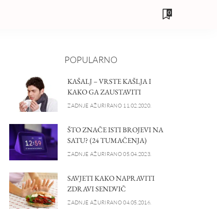
0
POPULARNO
KAŠALJ – VRSTE KAŠLJA I
KAKO GA ZAUSTAVITI
ZADNJE AŽURIRANO 11.02.2020.
ŠTO ZNAČE ISTI BROJEVI NA
SATU? (24 TUMAČENJA)
ZADNJE AŽURIRANO 05.04.2023.
SAVJETI KAKO NAPRAVITI
ZDRAVI SENDVIČ
ZADNJE AŽURIRANO 04.05.2016.