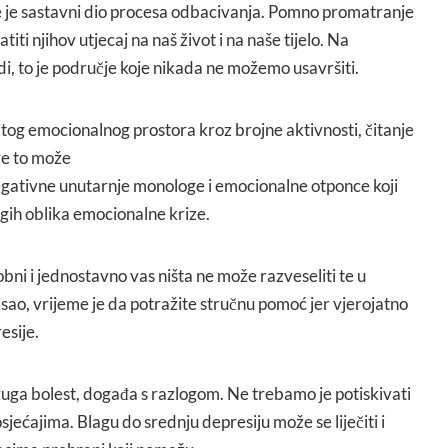
 je sastavni dio procesa odbacivanja. Pomno promatranje
ti njihov utjecaj na naš život i na naše tijelo. Na
adi, to je područje koje nikada ne možemo usavršiti.
itog emocionalnog prostora kroz brojne aktivnosti, čitanje
ve to može
 negativne unutarnje monologe i emocionalne otponce koji
gih oblika emocionalne krize.
bni i jednostavno vas ništa ne može razveseliti te u
sao, vrijeme je da potražite stručnu pomoć jer vjerojatno
esije.
ruga bolest, događa s razlogom. Ne trebamo je potiskivati
 osjećajima. Blagu do srednju depresiju može se liječiti i