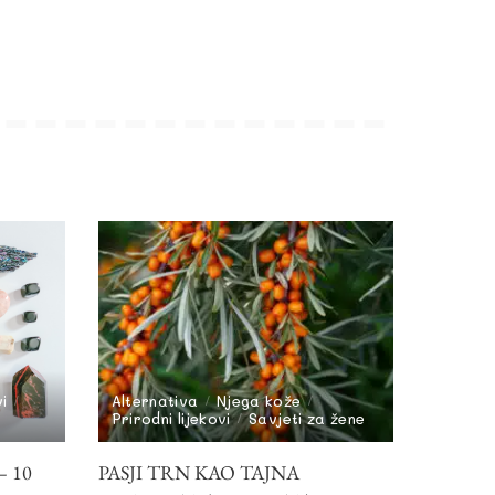
vi
Alternativa
Njega kože
Prirodni lijekovi
Savjeti za žene
 10
PASJI TRN KAO TAJNA