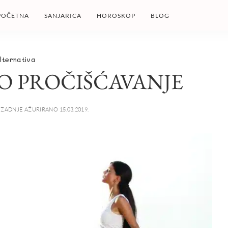
POČETNA
SANJARICA
HOROSKOP
BLOG
lternativa
 PROČIŠĆAVANJE
ZADNJE AŽURIRANO 15.03.2019.