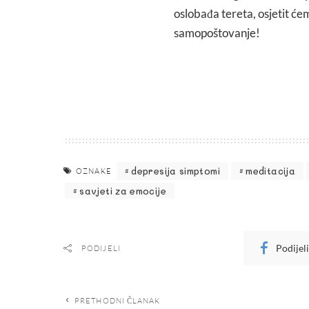
oslobađa tereta, osjetit će
samopoštovanje!
depresija simptomi
meditacija
OZNAKE
savjeti za emocije
Podijel
PODIJELI
PRETHODNI ČLANAK