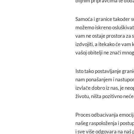
biljnim pripravcima te dod
Samoća i granice također su
možemo iskreno osluškivati 
vam ne ostaje prostora za 
izdvojiti, a itekako će vam 
vašoj obitelji ne znači mno
Isto tako postavljanje grani
nam ponašanjem i nastupom
izvlače dobro iz nas, je n
životu, ništa pozitivno neć
Proces odbacivanja emocija
našeg raspoloženja i postup
i sve više odgovara na naš p