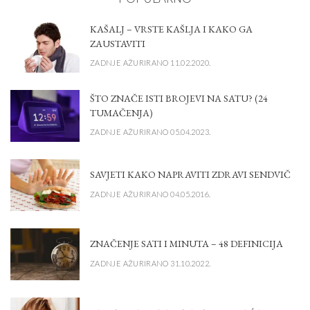
KAŠALJ – VRSTE KAŠLJA I KAKO GA
ZAUSTAVITI
ZADNJE AŽURIRANO 11.02.2020.
ŠTO ZNAČE ISTI BROJEVI NA SATU? (24
TUMAČENJA)
ZADNJE AŽURIRANO 05.04.2023.
SAVJETI KAKO NAPRAVITI ZDRAVI SENDVIČ
ZADNJE AŽURIRANO 04.05.2016.
ZNAČENJE SATI I MINUTA – 48 DEFINICIJA
ZADNJE AŽURIRANO 31.10.2022.