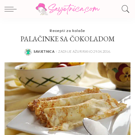
Recepti za kolače
PALAČINKE SA ČOKOLADOM
SAVJETNICA
ZADNJE AŽURIRANO 29.04.2016.
POSTED
BY