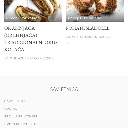
Recepti za kolače
Recepti za kolače
ORAHNJAČA
POHANI SLADOLED
(OREHNJAČA) –
ZADNJE AŽURIRANO 03.04.2023.
TRADICIONALNI OKUS
KOLAČA
ZADNJE AŽURIRANO 27.02.2020.
SAVJETNICA
O SAVJETNICI
KONTAKT
PRAVILA PRIVATNOSTI
UVJETI KORIŠTENJA