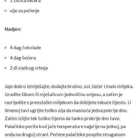
1 žličica šećera
ulje za pečenje
Nadjev:
4 dag čokolade
4 dag šećera
2 dl slatkog vrhnja
Jaje dobro izmiješajte, dodajte brašno, sol, šećer i malo mlijeka.
Izradite šibom ili mješalicom jednoličnu smjesu, a zatim je
razrijedite s preostalim mlijekom da dobijete tekuće tijesto. U
limenoj tavi ugrijte toliko ulja da masnoća jedva pokrije dno.
Zatim izlijte tek toliko tijesta da tanko prekrije dno tave.
Palačinke pecite kod jače temperature najprije na jednoj, pa
onda na drugoj strani. Pečene palačinke pospite struganom