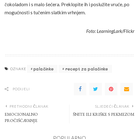
čokoladom i s malo šećera. Preklopite ih i poslužite vruće, po
mogućnosti s tučenim slatkim vrhnjem.
Foto: LearningLark/Flickr
palačinke
recept za palačinke
OZNAKE
PODIJELI
PRETHODNI ČLANAK
SLJEDEĆI ČLANAK
EMOCIONALNO
ŠNITE ILI KRIŠKE S PEKMEZOM
PROČIŠĆAVANJE
POPULARNO