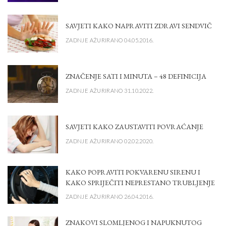
SAVJETI KAKO NAPRAVITI ZDRAVI SENDVIČ
ZADNJE AŽURIRANO 04.05.2016.
ZNAČENJE SATI I MINUTA – 48 DEFINICIJA
ZADNJE AŽURIRANO 31.10.2022.
SAVJETI KAKO ZAUSTAVITI POVRAĆANJE
ZADNJE AŽURIRANO 02.02.2020.
KAKO POPRAVITI POKVARENU SIRENU I
KAKO SPRIJEČITI NEPRESTANO TRUBLJENJE
ZADNJE AŽURIRANO 26.04.2016.
ZNAKOVI SLOMLJENOG I NAPUKNUTOG