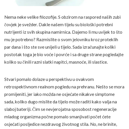
Nema neke velike filozofije. S obzirom na raspored naših zubi
čovjek je svežder. Dakle našem tijelu su biološki potrebni
nutrijenti iz svih skupina namirnica. Dajemo li mu uvijek to što
mu je potrebno? Razmislite o svom jelovniku kroz proteklih
par dana i što ste sve unijeli u tijelo. Sada izračunajte koliki
postotak toga je bio voće i povrće i sa druge strane pogledajte
koliko su činili razni slatki napitci, masnoće, ili slastice.
Stvari pomalo dolaze u perspektivu u ovakvom
retrospektivnom realnom pogledu na prehranu. Nešto se mora
promijeniti, jer iako možda ne osjećate nikakve simptome
sada, koliko dugo mislite da tijelo može raditi kako valja na
slaboj bateriji. Čim se nevjerojatna sposobost regeneracije
mladog organizma počne pomalo smanjivati počet ćete
osjećati posljedice nezdravog životnog stila. No, ne brinite,