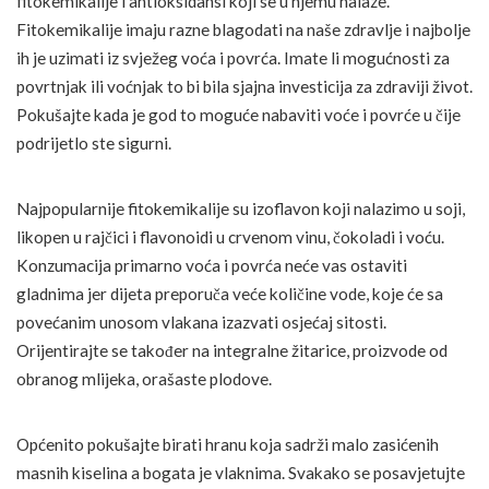
fitokemikalije i antioksidansi koji se u njemu nalaze.
Fitokemikalije imaju razne blagodati na naše zdravlje i najbolje
ih je uzimati iz svježeg voća i povrća. Imate li mogućnosti za
povrtnjak ili voćnjak to bi bila sjajna investicija za zdraviji život.
Pokušajte kada je god to moguće nabaviti voće i povrće u čije
podrijetlo ste sigurni.
Najpopularnije fitokemikalije su izoflavon koji nalazimo u soji,
likopen u rajčici i flavonoidi u crvenom vinu, čokoladi i voću.
Konzumacija primarno voća i povrća neće vas ostaviti
gladnima jer dijeta preporuča veće količine vode, koje će sa
povećanim unosom vlakana izazvati osjećaj sitosti.
Orijentirajte se također na integralne žitarice, proizvode od
obranog mlijeka, orašaste plodove.
Općenito pokušajte birati hranu koja sadrži malo zasićenih
masnih kiselina a bogata je vlaknima. Svakako se posavjetujte