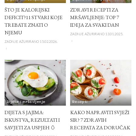
ŠTO JE KALORIJSKI
ZDRAVI RECEPTI ZA
DEFICIT?11 STVARI KOJE
MRŠAVLJENJE: TOP 7
TREBATE ZNATI O
IDEJA ZA SVAKI DAN
NJEMU
ZADNJE AŽURIRANO 13.01.2025.
ZADNJE AŽURIRANO 15.02.2026.
Dijete i mršavljenje
Recepti
DIJETA S JAJIMA:
KAKO NAPRAVITI SVJEŽI
ISKUSTVA, REZULTATI I
SIR? 7 ZDRAVIH
SAVJETI ZA USPJEH 🥚
RECEPATA ZA DORUČAK