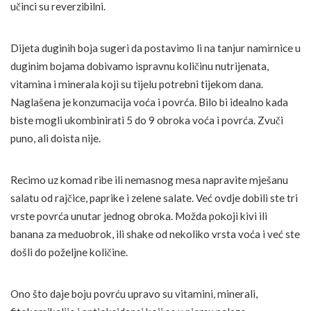
učinci su reverzibilni.
Dijeta duginih boja sugeri da postavimo li na tanjur namirnice u
duginim bojama dobivamo ispravnu količinu nutrijenata,
vitamina i minerala koji su tijelu potrebni tijekom dana.
Naglašena je konzumacija voća i povrća. Bilo bi idealno kada
biste mogli ukombinirati 5 do 9 obroka voća i povrća. Zvuči
puno, ali doista nije.
Recimo uz komad ribe ili nemasnog mesa napravite mješanu
salatu od rajčice, paprike i zelene salate. Već ovdje dobili ste tri
vrste povrća unutar jednog obroka. Možda pokoji kivi ili
banana za međuobrok, ili shake od nekoliko vrsta voća i već ste
došli do poželjne količine.
Ono što daje boju povrću upravo su vitamini, minerali,