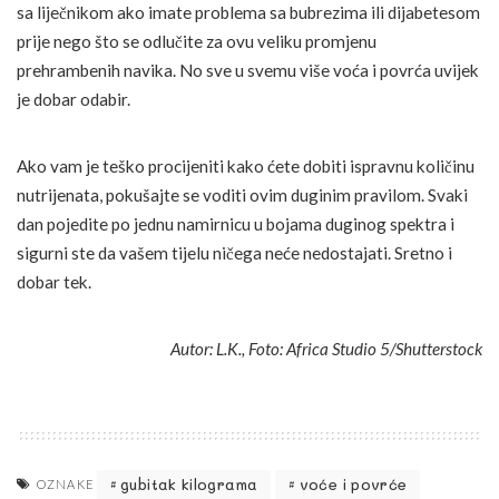
sa liječnikom ako imate problema sa bubrezima ili dijabetesom
prije nego što se odlučite za ovu veliku promjenu
prehrambenih navika. No sve u svemu više voća i povrća uvijek
je dobar odabir.
Ako vam je teško procijeniti kako ćete dobiti ispravnu količinu
nutrijenata, pokušajte se voditi ovim duginim pravilom. Svaki
dan pojedite po jednu namirnicu u bojama duginog spektra i
sigurni ste da vašem tijelu ničega neće nedostajati. Sretno i
dobar tek.
Autor: L.K., Foto: Africa Studio 5/Shutterstock
gubitak kilograma
voće i povrće
OZNAKE