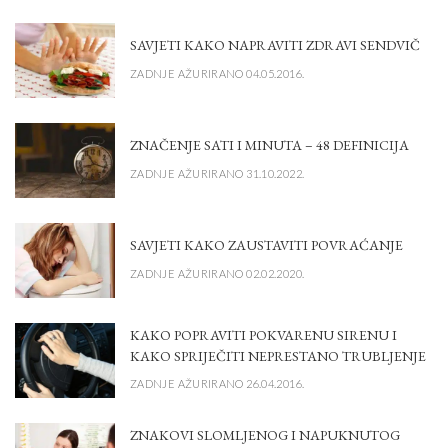
SAVJETI KAKO NAPRAVITI ZDRAVI SENDVIČ
ZADNJE AŽURIRANO 04.05.2016.
ZNAČENJE SATI I MINUTA – 48 DEFINICIJA
ZADNJE AŽURIRANO 31.10.2022.
SAVJETI KAKO ZAUSTAVITI POVRAĆANJE
ZADNJE AŽURIRANO 02.02.2020.
KAKO POPRAVITI POKVARENU SIRENU I
KAKO SPRIJEČITI NEPRESTANO TRUBLJENJE
ZADNJE AŽURIRANO 26.04.2016.
ZNAKOVI SLOMLJENOG I NAPUKNUTOG