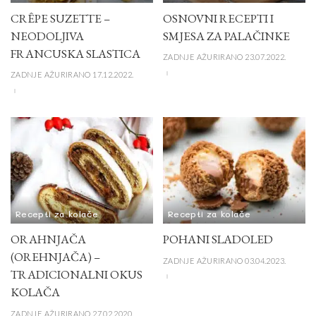
CRÊPE SUZETTE –
OSNOVNI RECEPTI I
NEODOLJIVA
SMJESA ZA PALAČINKE
FRANCUSKA SLASTICA
ZADNJE AŽURIRANO 23.07.2022.
ZADNJE AŽURIRANO 17.12.2022.
Recepti za kolače
Recepti za kolače
ORAHNJAČA
POHANI SLADOLED
(OREHNJAČA) –
ZADNJE AŽURIRANO 03.04.2023.
TRADICIONALNI OKUS
KOLAČA
ZADNJE AŽURIRANO 27.02.2020.