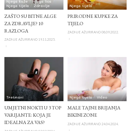
Njega kože
Njega lica
Njega tijela
Zdravlje
Njega tijela
ZAŠTO SU BITNE ALGE
PRIRODNE KUPKE ZA
ZA ZDRAVLJE? 10
TIJELO
RAZLOGA
ZADNJE AŽURIRANO 08.09.2022.
ZADNJE AŽURIRANO 19.11.2025.
Tretmani
Njega tijela
Video
UMJETNI NOKTI U 3 TOP
MALE TAJNE BRIJANJA
VARIJANTE: KOJA JE
BIKINI ZONE
IDEALNA ZA VAS?
ZADNJE AŽURIRANO 24.04.2024.