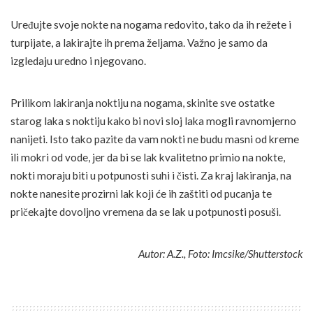
Uređujte svoje nokte na nogama redovito, tako da ih režete i
turpijate, a lakirajte ih prema željama. Važno je samo da
izgledaju uredno i njegovano.
Prilikom lakiranja noktiju na nogama, skinite sve ostatke
starog laka s noktiju kako bi novi sloj laka mogli ravnomjerno
nanijeti. Isto tako pazite da vam nokti ne budu masni od kreme
ili mokri od vode, jer da bi se lak kvalitetno primio na nokte,
nokti moraju biti u potpunosti suhi i čisti. Za kraj lakiranja, na
nokte nanesite prozirni lak koji će ih zaštiti od pucanja te
pričekajte dovoljno vremena da se lak u potpunosti posuši.
Autor: A.Z., Foto: Imcsike/Shutterstock