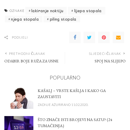
lakiranje noktiju
lijepa stopala
OZNAKE
njega stopala
piling stopala
PODIJELI
PRETHODNI ČLANAK
SLJEDEĆI ČLANAK
ODABIR BOJE RUŽA ZA USNE
SPOJ NA SLIJEPO
POPULARNO
KAŠALJ – VRSTE KAŠLJA I KAKO GA
ZAUSTAVITI
ZADNJE AŽURIRANO 11.02.2020.
ŠTO ZNAČE ISTI BROJEVI NA SATU? (24
TUMAČENJA)