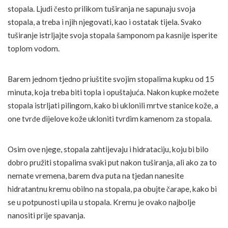
stopala. Ljudi često prilikom tuširanja ne sapunaju svoja
stopala, a treba i njih njegovati, kao i ostatak tijela. Svako
tuširanje istrljajte svoja stopala šamponom pa kasnije isperite
toplom vodom.
Barem jednom tjedno priuštite svojim stopalima kupku od 15
minuta, koja treba biti topla i opuštajuća. Nakon kupke možete
stopala istrljati pilingom, kako bi uklonili mrtve stanice kože, a
one tvrđe dijelove kože ukloniti tvrdim kamenom za stopala.
Osim ove njege, stopala zahtijevaju i hidrataciju, koju bi bilo
dobro pružiti stopalima svaki put nakon tuširanja, ali ako za to
nemate vremena, barem dva puta na tjedan nanesite
hidratantnu kremu obilno na stopala, pa obujte čarape, kako bi
se u potpunosti upila u stopala. Kremu je ovako najbolje
nanositi prije spavanja.