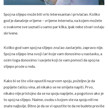
Spoj na slijepo može biti vrlo interesantan i privlačan. Koliko
god je današnje vrijeme – vrijeme interneta, na kojem možete
o svakome sve saznati u samo par klika, ipak neke stvari ostaju
skrivene.
Koliko god vam spoj na slijepo zvučao zastarjelo, zapravo nije.
Spoj na slijepo ima svoji čari koje vam donosimo u nastavku, a
osim toga donosimo i savjete koji će vam pomoći da spoj na
slijepo prođe u redu.
Kako bi se što više opustili na prvom spoju, poželjno je da
popijete čašicu vina, ali nikako se ne smijete napiti. Prvo,
nikako nije pristojno da se na spoju napijete, a pogotovo ako je
to spoj na slijepo. Naime, osobu s kojom ste na spoju niti ne
znate najbolje. Bitno je da se vi opustite te da ne budete previše