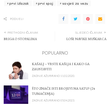
prvi izlazak
prvi spoj
savjeti za vezu
PODIJELI
PRETHODNI ČLANAK
SLJEDEĆI ČLANAK
BRIGA O STOPALIMA
LOŠE NAVIKE MUŠKARCA
POPULARNO
KAŠALJ – VRSTE KAŠLJA I KAKO GA
ZAUSTAVITI
ZADNJE AŽURIRANO 11.02.2020.
ŠTO ZNAČE ISTI BROJEVI NA SATU? (24
TUMAČENJA)
ZADNJE AŽURIRANO 05.04.2023.