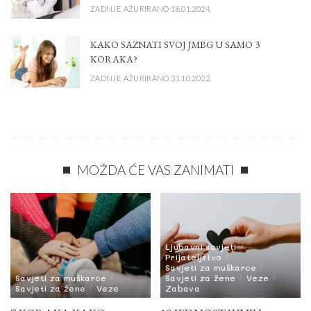
ZADNJE AŽURIRANO 18.01.2024.
KAKO SAZNATI SVOJ JMBG U SAMO 3
KORAKA?
ZADNJE AŽURIRANO 31.10.2022.
MOŽDA ĆE VAS ZANIMATI
Ljubavni savjeti
Prijateljstvo
Savjeti za muškarce
Savjeti za muškarce
Savjeti za žene
Veze
Savjeti za žene
Veze
Zabava