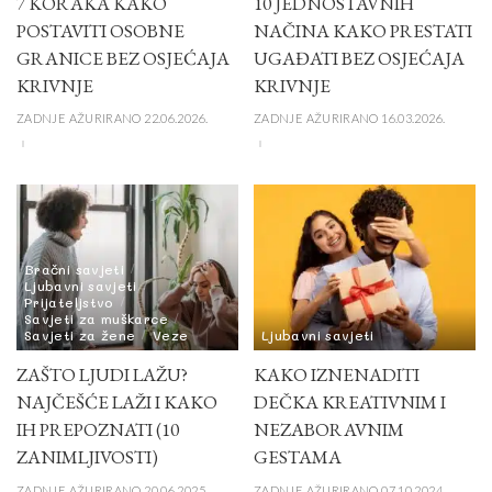
7 KORAKA KAKO
10 JEDNOSTAVNIH
POSTAVITI OSOBNE
NAČINA KAKO PRESTATI
GRANICE BEZ OSJEĆAJA
UGAĐATI BEZ OSJEĆAJA
KRIVNJE
KRIVNJE
ZADNJE AŽURIRANO 22.06.2026.
ZADNJE AŽURIRANO 16.03.2026.
Bračni savjeti
Ljubavni savjeti
Prijateljstvo
Savjeti za muškarce
Savjeti za žene
Veze
Ljubavni savjeti
ZAŠTO LJUDI LAŽU?
KAKO IZNENADITI
NAJČEŠĆE LAŽI I KAKO
DEČKA KREATIVNIM I
IH PREPOZNATI (10
NEZABORAVNIM
ZANIMLJIVOSTI)
GESTAMA
ZADNJE AŽURIRANO 20.06.2025.
ZADNJE AŽURIRANO 07.10.2024.