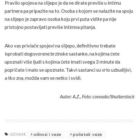
Pravilo spojeva na slijepo je da ne dirate previše u intimu
partnera pa pripazite na to. Osoba s kojom se nalazite na spoju
na slijepo je zapravo osoba koju prvi puta vidite pa nije
pristojno postavljati previše intimna pitanja.
Ako vas privlače spojevi na slijepo, definitivno trebate
isprobati dogovorene brzinske sastanke, na kojima ćete
upoznati više ljudi s kojima ćete imati svega 3 minute da
popričate i malo se upoznate. Takvi sastanci su vrlo uzbudljivi,
a tko zna, možda vam se netko i svidi.
Autor: A.Z., Foto: conrado/Shutterstock
odnosi i veze
početak veze
OZNAKE