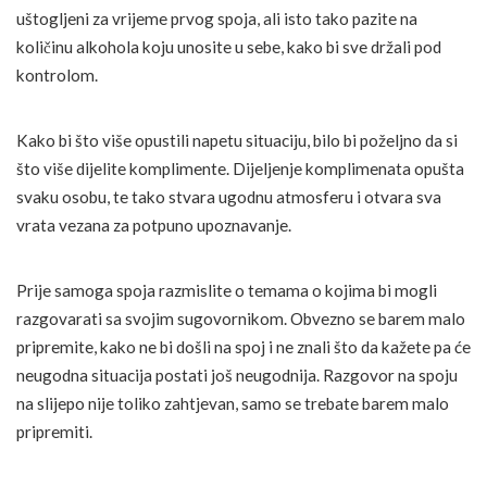
uštogljeni za vrijeme prvog spoja, ali isto tako pazite na
količinu alkohola koju unosite u sebe, kako bi sve držali pod
kontrolom.
Kako bi što više opustili napetu situaciju, bilo bi poželjno da si
što više dijelite komplimente. Dijeljenje komplimenata opušta
svaku osobu, te tako stvara ugodnu atmosferu i otvara sva
vrata vezana za potpuno upoznavanje.
Prije samoga spoja razmislite o temama o kojima bi mogli
razgovarati sa svojim sugovornikom. Obvezno se barem malo
pripremite, kako ne bi došli na spoj i ne znali što da kažete pa će
neugodna situacija postati još neugodnija. Razgovor na spoju
na slijepo nije toliko zahtjevan, samo se trebate barem malo
pripremiti.