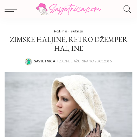
Haljine i suknje
ZIMSKE HALJINE, RETRO DŽEMPER
HALJINE
SAVJETNICA
ZADNJE AŽURIRANO 20.05.2016.
POSTED
BY