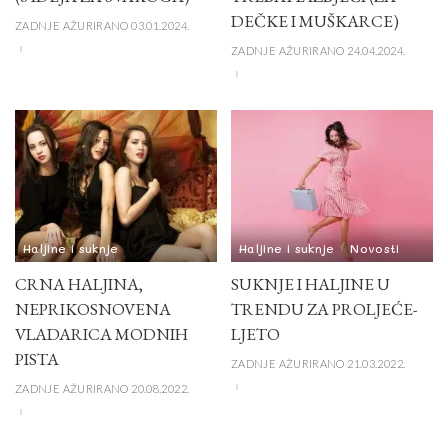
DEČKE I MUŠKARCE)
ZADNJE AŽURIRANO 03.01.2024.
ZADNJE AŽURIRANO 24.04.2024.
Haljine i suknje
Haljine i suknje
Novosti
CRNA HALJINA,
SUKNJE I HALJINE U
NEPRIKOSNOVENA
TRENDU ZA PROLJEĆE-
VLADARICA MODNIH
LJETO
PISTA
ZADNJE AŽURIRANO 21.03.2022.
ZADNJE AŽURIRANO 20.08.2022.