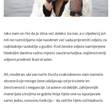
Iako nam se čini da je zima već daleko iza nas, a o sljedećoj još
niti ne razmišljamo nije naodmet već sada pripremiti odjeću za
najhladnije razdoblje u godini. Kod ženske odjeće namijenjene
hladnijim danima važno mjesto zauzima haljina, najženstveniji
odjevni predmet ikad izrađen.
Ali, moderan, ubrzan način života svakodnevno nam nameće
obveze koje mnoge žene udaljavaju od prirođene im
ženstvenosti i elegancije. Izrađene od debljih, zahtjevnijih
materijala u kojima se gubila linija tijela one su ispunjavale
samo jednu, osnovnu funkciju – da zaštite tijelo od hladnoće.