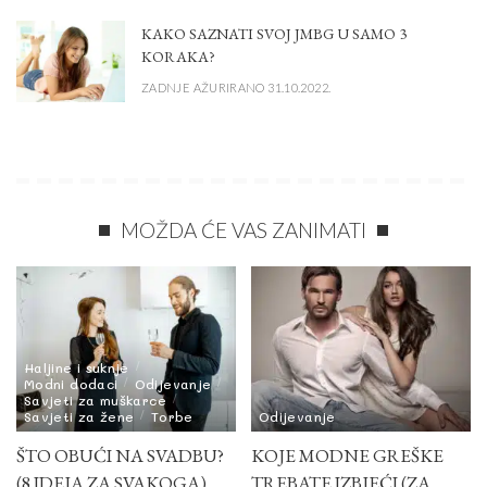
KAKO SAZNATI SVOJ JMBG U SAMO 3
KORAKA?
ZADNJE AŽURIRANO 31.10.2022.
MOŽDA ĆE VAS ZANIMATI
Haljine i suknje
Modni dodaci
Odijevanje
Savjeti za muškarce
Savjeti za žene
Torbe
Odijevanje
ŠTO OBUĆI NA SVADBU?
KOJE MODNE GREŠKE
(8 IDEJA ZA SVAKOGA)
TREBATE IZBJEĆI (ZA