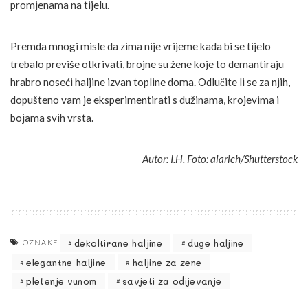
promjenama na tijelu.
Premda mnogi misle da zima nije vrijeme kada bi se tijelo
trebalo previše otkrivati, brojne su žene koje to demantiraju
hrabro noseći haljine izvan topline doma. Odlučite li se za njih,
dopušteno vam je eksperimentirati s dužinama, krojevima i
bojama svih vrsta.
Autor: I.H. Foto: alarich/Shutterstock
dekoltirane haljine
duge haljine
OZNAKE
elegantne haljine
haljine za zene
pletenje vunom
savjeti za odijevanje