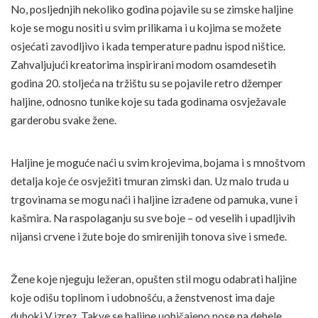
No, posljednjih nekoliko godina pojavile su se zimske haljine
koje se mogu nositi u svim prilikama i u kojima se možete
osjećati zavodljivo i kada temperature padnu ispod ništice.
Zahvaljujući kreatorima inspirirani modom osamdesetih
godina 20. stoljeća na tržištu su se pojavile retro džemper
haljine, odnosno tunike koje su tada godinama osvježavale
garderobu svake žene.
Haljine je moguće naći u svim krojevima, bojama i s mnoštvom
detalja koje će osvježiti tmuran zimski dan. Uz malo truda u
trgovinama se mogu naći i haljine izrađene od pamuka, vune i
kašmira. Na raspolaganju su sve boje – od veselih i upadljivih
nijansi crvene i žute boje do smirenijih tonova sive i smeđe.
Žene koje njeguju ležeran, opušten stil mogu odabrati haljine
koje odišu toplinom i udobnošću, a ženstvenost ima daje
duboki V izrez. Takve se haljine uobičajeno nose na debele