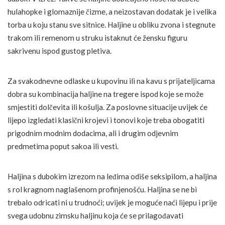
hulahopke i glomaznije čizme, a neizostavan dodatak je i velika
torba u koju stanu sve sitnice. Haljine u obliku zvona i stegnute
trakom ili remenom u struku istaknut će žensku figuru
sakrivenu ispod gustog pletiva.
Za svakodnevne odlaske u kupovinu ili na kavu s prijateljicama
dobra su kombinacija haljine na tregere ispod koje se može
smjestiti dolčevita ili košulja. Za poslovne situacije uvijek će
lijepo izgledati klasični krojevi i tonovi koje treba obogatiti
prigodnim modnim dodacima, ali i drugim odjevnim
predmetima poput sakoa ili vesti.
Haljina s dubokim izrezom na leđima odiše seksipilom, a haljina
s rol kragnom naglašenom profinjenošću. Haljina se ne bi
trebalo odricati ni u trudnoći; uvijek je moguće naći lijepu i prije
svega udobnu zimsku haljinu koja će se prilagođavati