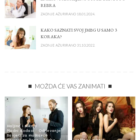
REBRA
ZADNJE AŽURIRANO 18.01.2024.
KAKO SAZNATI SVOJ JMBG U SAMO 3
KORAKA?
ZADNJE AŽURIRANO 31.10.2022.
MOŽDA ĆE VAS ZANIMATI
Haljine i suknje
Modni dodaci
Odijevanje
Savjeti za muškarce
Savjeti za žene
Torbe
Haljine i suknje