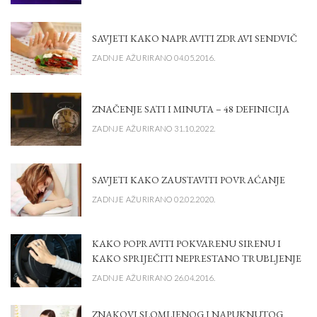
SAVJETI KAKO NAPRAVITI ZDRAVI SENDVIČ
ZADNJE AŽURIRANO 04.05.2016.
ZNAČENJE SATI I MINUTA – 48 DEFINICIJA
ZADNJE AŽURIRANO 31.10.2022.
SAVJETI KAKO ZAUSTAVITI POVRAĆANJE
ZADNJE AŽURIRANO 02.02.2020.
KAKO POPRAVITI POKVARENU SIRENU I
KAKO SPRIJEČITI NEPRESTANO TRUBLJENJE
ZADNJE AŽURIRANO 26.04.2016.
ZNAKOVI SLOMLJENOG I NAPUKNUTOG