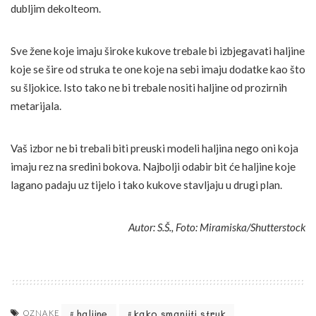
dubljim dekolteom.
Sve žene koje imaju široke kukove trebale bi izbjegavati haljine
koje se šire od struka te one koje na sebi imaju dodatke kao što
su šljokice. Isto tako ne bi trebale nositi haljine od prozirnih
metarijala.
Vaš izbor ne bi trebali biti preuski modeli haljina nego oni koja
imaju rez na sredini bokova. Najbolji odabir bit će haljine koje
lagano padaju uz tijelo i tako kukove stavljaju u drugi plan.
Autor: S.Š., Foto: Miramiska/Shutterstock
haljine
kako smanjiti struk
OZNAKE