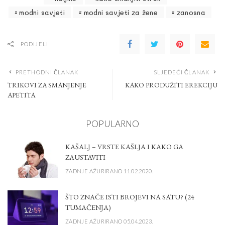
modni savjeti
modni savjeti za žene
zanosna
PODIJELI
PRETHODNI ČLANAK
SLJEDEĆI ČLANAK
TRIKOVI ZA SMANJENJE
KAKO PRODUŽITI EREKCIJU
APETITA
POPULARNO
KAŠALJ – VRSTE KAŠLJA I KAKO GA
ZAUSTAVITI
ZADNJE AŽURIRANO 11.02.2020.
ŠTO ZNAČE ISTI BROJEVI NA SATU? (24
TUMAČENJA)
ZADNJE AŽURIRANO 05.04.2023.