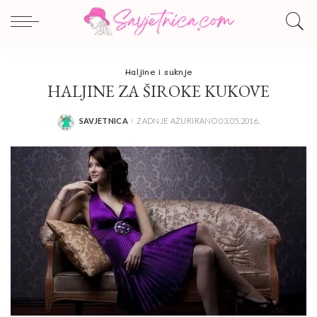
Haljine i suknje
HALJINE ZA ŠIROKE KUKOVE
SAVJETNICA
ZADNJE AŽURIRANO 03.05.2016.
POSTED
BY