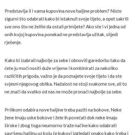
Predstavlja li i vama kupovina nove haljine problem? Niste
sigurni što odabrati kako bi istaknuli svoje tijelo, a opet sakrili
sve ono što ne želite da ostali primijete? Ako ste i vi jedna od
onih kojoj kupovina ponekad ne predstavlja užitak, slijedi
rješenje.
Kako bi izabrali najbolje za sebe i obnovili garedorbu tako da
ćete ju moći nositi duže vrijeme i kombinirati za nekoliko
različitih prigoda, važno je da poznajete svoje tijelo i da ste
svjesni njegovog oblika. Nažalost ne stoji svakome sve, ali to
ne znači da svatko od nas ne može pronaći najbolje za sebe.
Prilikom odabira nove haljine treba paziti na bokove. Neke
žene imaju uske bokove i žele ih povećati dok neke imaju
široke i zbog toga neumorno traže načine kako odabrati
savršenu haljinu uz koju će kukovi izgledati onako kako treba i