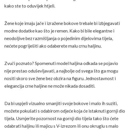
kako ste to oduvijek htjeli.
Žene koje imaju jače i izražene bokove trebale bi izbjegavati
modne dodatke kao što je remen. Kako bi bile elegantne i
neodoljive bez razmišljanja o pojedinim dijelovima tijela,
nećete pogriješiti ako odaberete malu crnu haljinu.
Zvuči poznato? Spomenuti model haljina odkada se pojavio
nije prestao oduševljavati, a najbolje od svega što ga mogu
nositi skoro sve žene bez obzira na figuru. Jednostavnost i
elegancija crne haljine ne može nikada dosaditi.
Da bi uspjeli vizualno smanjiti svoje bokove i malo ih suziti,
možete pokušati s odabirom odjeće koja će istaknuti gornji dio
tijela. Usmjerite pozornost na gornji dio tijela tako što ćete
odabrati haljinu ili majicu s V-izrezom ili onu okruglu s malo