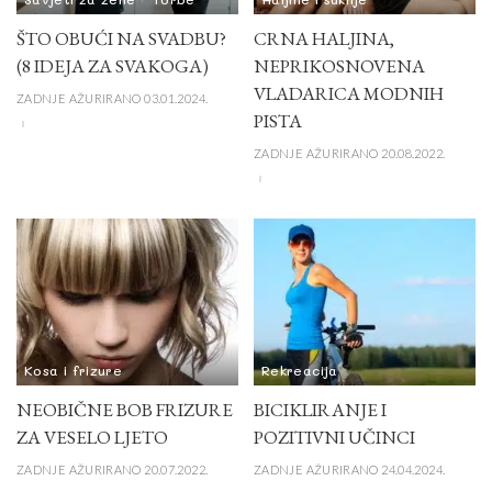
ŠTO OBUĆI NA SVADBU?
CRNA HALJINA,
(8 IDEJA ZA SVAKOGA)
NEPRIKOSNOVENA
VLADARICA MODNIH
ZADNJE AŽURIRANO 03.01.2024.
PISTA
ZADNJE AŽURIRANO 20.08.2022.
Kosa i frizure
Rekreacija
NEOBIČNE BOB FRIZURE
BICIKLIRANJE I
ZA VESELO LJETO
POZITIVNI UČINCI
ZADNJE AŽURIRANO 20.07.2022.
ZADNJE AŽURIRANO 24.04.2024.