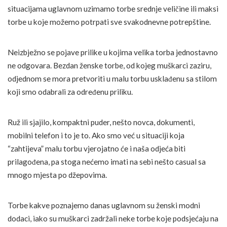
situacijama uglavnom uzimamo torbe srednje veličine ili maksi
torbe u koje možemo potrpati sve svakodnevne potrepštine.
Neizbježno se pojave prilike u kojima velika torba jednostavno
ne odgovara. Bezdan ženske torbe, od kojeg muškarci zaziru,
odjednom se mora pretvoriti u malu torbu usklađenu sa stilom
koji smo odabrali za određenu priliku.
Ruž ili sjajilo, kompaktni puder, nešto novca, dokumenti,
mobilni telefon i to je to. Ako smo već u situaciji koja
“zahtijeva” malu torbu vjerojatno će i naša odjeća biti
prilagođena, pa stoga nećemo imati na sebi nešto casual sa
mnogo mjesta po džepovima.
Torbe kakve poznajemo danas uglavnom su ženski modni
dodaci, iako su muškarci zadržali neke torbe koje podsjećaju na