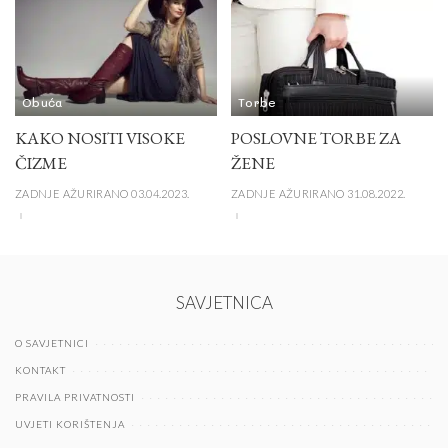
Obuća
Torbe
KAKO NOSITI VISOKE
POSLOVNE TORBE ZA
ČIZME
ŽENE
ZADNJE AŽURIRANO 03.04.2023.
ZADNJE AŽURIRANO 31.08.2022.
SAVJETNICA
O SAVJETNICI
KONTAKT
PRAVILA PRIVATNOSTI
UVJETI KORIŠTENJA