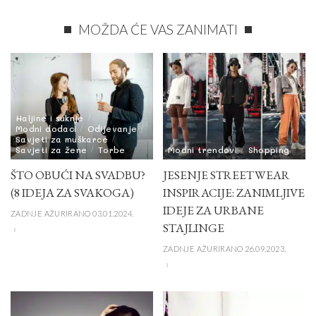
MOŽDA ĆE VAS ZANIMATI
Haljine i suknje
Modni dodaci
Odijevanje
Savjeti za muškarce
Savjeti za žene
Torbe
Modni trendovi
Shopping
ŠTO OBUĆI NA SVADBU?
JESENJE STREETWEAR
(8 IDEJA ZA SVAKOGA)
INSPIRACIJE: ZANIMLJIVE
IDEJE ZA URBANE
ZADNJE AŽURIRANO 03.01.2024.
STAJLINGE
ZADNJE AŽURIRANO 26.09.2023.