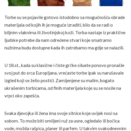
Torbe su se pojavile gotovo istodobno sa mogućnošću obrade
materijala od kojih ih je moguće izraditi, bilo da se radi o
biljnim vlaknima ili životinjskoj koži. Torba nastaje iz praktične
ljudske potrebe da nam određene stvari koje smatramo
nužnima budu dostupne kada ih zatrebamo ma gdje se nalazili.
U 18.st., kada su klasične i čiste grčke siluete ponovo pronašle
svoj put do srca Europljana, vrećaste torbe ipak su narušavale
izgled koji se želio postići. Zamijenjene su malim, bogato
ukrašenim torbicama, od finih materijala koje su se nosile na
vrpci oko zapešća.
Svaka djevojka ili žena ima svoje sitnice koje uvijek nosi sa
sobom. To može biti omiljeni ruž za usne, ogledalo ili bočica
vode, možda rašpica, planer ili parfem. U takvim svakodnevnim