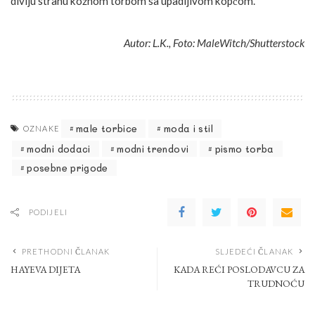
divlju stranu kožnom torbom sa upadljivom kopčom.
Autor: L.K., Foto: MaleWitch/Shutterstock
male torbice
moda i stil
OZNAKE
modni dodaci
modni trendovi
pismo torba
posebne prigode
PODIJELI
PRETHODNI ČLANAK
SLJEDEĆI ČLANAK
HAYEVA DIJETA
KADA REĆI POSLODAVCU ZA
TRUDNOĆU