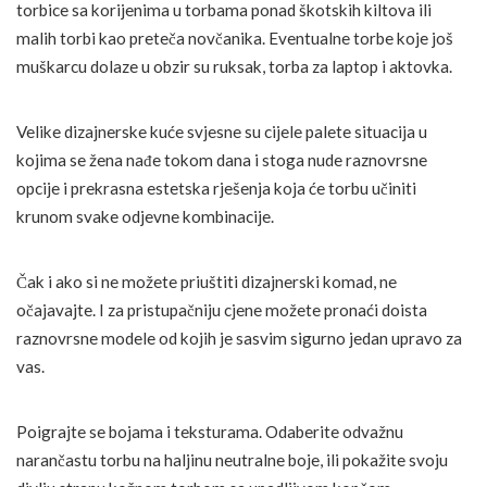
torbice sa korijenima u torbama ponad škotskih kiltova ili
malih torbi kao preteča novčanika. Eventualne torbe koje još
muškarcu dolaze u obzir su ruksak, torba za laptop i aktovka.
Velike dizajnerske kuće svjesne su cijele palete situacija u
kojima se žena nađe tokom dana i stoga nude raznovrsne
opcije i prekrasna estetska rješenja koja će torbu učiniti
krunom svake odjevne kombinacije.
Čak i ako si ne možete priuštiti dizajnerski komad, ne
očajavajte. I za pristupačniju cjene možete pronaći doista
raznovrsne modele od kojih je sasvim sigurno jedan upravo za
vas.
Poigrajte se bojama i teksturama. Odaberite odvažnu
narančastu torbu na haljinu neutralne boje, ili pokažite svoju