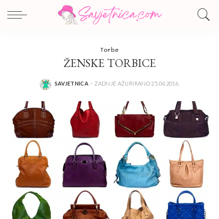
Torbe
ŽENSKE TORBICE
SAVJETNICA
ZADNJE AŽURIRANO 25.04.2016.
POSTED
BY