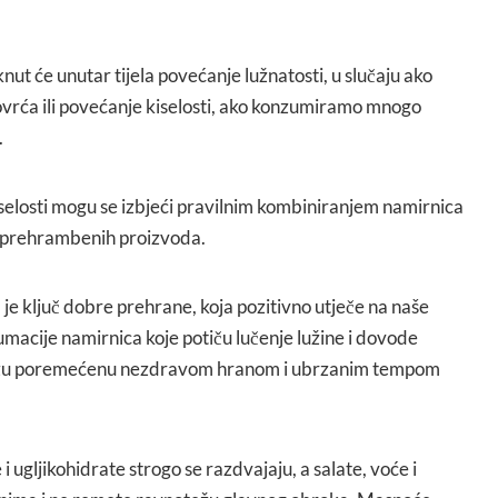
ut će unutar tijela povećanje lužnatosti, u slučaju ako
vrća ili povećanje kiselosti, ako konzumiramo mnogo
.
iselosti mogu se izbjeći pravilnim kombiniranjem namirnica
 prehrambenih proizvoda.
je ključ dobre prehrane, koja pozitivno utječe na naše
macije namirnica koje potiču lučenje lužine i dovode
ežu poremećenu nezdravom hranom i ubrzanim tempom
i ugljikohidrate strogo se razdvajaju, a salate, voće i