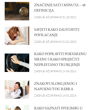
ZNAČENJE SATI I MINUTA – 48
DEFINICIJA
ZADNJE AŽURIRANO 31.10.2022.
SAVJETI KAKO ZAUSTAVITI
POVRAĆANJE
ZADNJE AŽURIRANO 02.02.2020.
KAKO POPRAVITI POKVARENU
SIRENU I KAKO SPRIJEČITI
NEPRESTANO TRUBLJENJE
ZADNJE AŽURIRANO 26.04.2016.
ZNAKOVI SLOMLJENOG I
NAPUKNUTOG REBRA
ZADNJE AŽURIRANO 18.01.2024.
KAKO SAZNATI SVOJ JMBG U