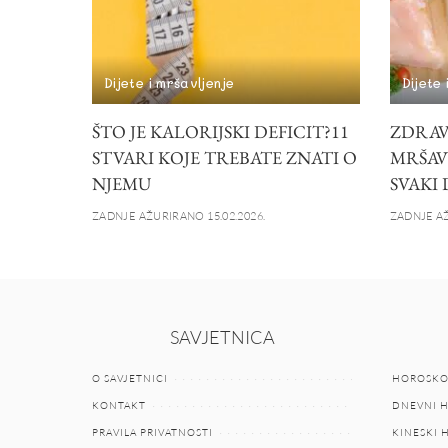
Dijete i mršavljenje
Dijete 
ŠTO JE KALORIJSKI DEFICIT?11
ZDRAV
STVARI KOJE TREBATE ZNATI O
MRŠAVL
NJEMU
SVAKI
ZADNJE AŽURIRANO 15.02.2026.
ZADNJE AŽ
SAVJETNICA
O SAVJETNICI
HOROSKO
KONTAKT
DNEVNI 
PRAVILA PRIVATNOSTI
KINESKI