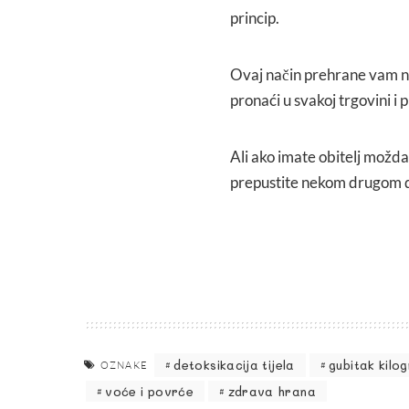
princip.
Ovaj način prehrane vam neć
pronaći u svakoj trgovini i
Ali ako imate obitelj možda
prepustite nekom drugom da
detoksikacija tijela
gubitak kilo
OZNAKE
voće i povrće
zdrava hrana