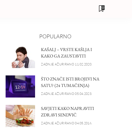
0
POPULARNO
KAŠALJ – VRSTE KAŠLJA I
KAKO GA ZAUSTAVITI
ZADNJE AŽURIRANO 11.02.2020.
ŠTO ZNAČE ISTI BROJEVI NA
SATU? (24 TUMAČENJA)
ZADNJE AŽURIRANO 05.04.2023.
SAVJETI KAKO NAPRAVITI
ZDRAVI SENDVIČ
ZADNJE AŽURIRANO 04.05.2016.