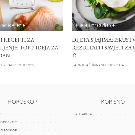
i mršavljenje
Dijete i mršavljenje
I RECEPTI ZA
DIJETA S JAJIMA: ISKUSTV
JENJE: TOP 7 IDEJA ZA
REZULTATI I SAVJETI ZA
 DAN
🥚
URIRANO 13.01.2025.
ZADNJE AŽURIRANO 20.09.2024.
HOROSKOP
KORISNO
P
SANJARICA
HOROSKOP
 HOROSKOP