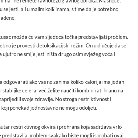
lnima i ne remete ravnotežu glavnog obroka. Masnoće,
ju se jesti, ali u malim količinama, s time da je potrebno
erađene.
dokusac možda će vam sljedeća točka predstavljati problem.
bno je provesti detoksikacijski režim. On uključuje da se
ujutro ne smije jesti ništa drugo osim svježeg voća i
 odgovarati ako vas ne zanima koliko kalorija ima jedan
tabljike celera, već želite naučiti kombinirati hranu na
aprijedili svoje zdravlje. No stroga restriktivnost i
e koji ponekad jednostavno ne mogu odoljeti.
utar restriktivnog okvira i prehrana koja sadržava vrlo
e predstavlja problem svakako biste mogli isprobati ovaj