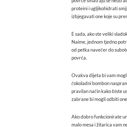
povrće smatraju se neutra
proteini i ugljikohidrati smi
izbjegavati one koje su pr
E sada, ako ste veliki sla
Naime, jednom tjedno potre
od petka navečer do subote 
povrća.
Ovakva dijeta bi vam mogla
čokoladni bombon naspram s
pravilan način kako biste un
zabrane bi mogli odbiti on
Ako dobro funkcionirate un
malo mesa i žitarica vam n