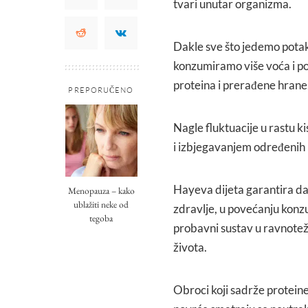
tvari unutar organizma.
Dakle sve što jedemo potakn
konzumiramo više voća i po
proteina i prerađene hrane
PREPORUČENO
Nagle fluktuacije u rastu k
i izbjegavanjem određenih
Hayeva dijeta garantira da 
Menopauza – kako
ublažiti neke od
zdravlje, u povećanju konzu
tegoba
probavni sustav u ravnot
života.
Obroci koji sadrže proteine 