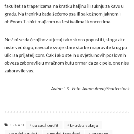
fakultet sa trapericama, na kratku haljinu ili suknju za kavu u
gradu. Na trenirku kada šećemo psa ili sa kožnom jaknom i
običnom T-shirt majicom na festivalima i koncertima.
Ne čini se da će njihov utjecaj tako skoro popustiti, stoga ako
niste već dugo, navucite svoje stare starke i napravite krug po
ulici sa prijateljicom. Čak i ako ste ih u svjetlu novih poslovnih
obveza zaboravile u mračnom kutu ormarića za cipele, one nisu
zaboravile vas.
Autor: L.K. Foto: Aaron Amat/Shutterstock
casual outfit
kratka suknja
OZNAKE
modni savjeti
modni trendovi
zanosna