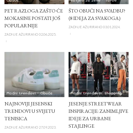
PET RAZLOGA ZAŠTO ĆE
ŠTO OBUĆI NA SVADBU?
MOKASINE POSTATI JOŠ
(8 IDEJA ZA SVAKOGA)
POPULARNIJE
ZADNJE AŽURIRANO 03.01.2024.
ZADNJE AŽURIRANO 02.06.2025.
Modni trendovi
Obuća
Modni trendovi
Shopping
NAJNOVIJI JESENSKI
JESENJE STREETWEAR
TRENDOVI U SVIJETU
INSPIRACIJE: ZANIMLJIVE
TENISICA
IDEJE ZA URBANE
STAJLINGE
ZADNJE AŽURIRANO 27.09.2023.