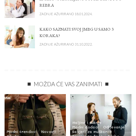
REBRA
ZADNJE AŽURIRANO 18.01.2024.
KAKO SAZNATI SVOJ JMBG U SAMO 3
KORAKA?
ZADNJE AŽURIRANO 31.10.2022.
MOŽDA ĆE VAS ZANIMATI
Haljine i suknje
Modni dodaci
Odijevanje
Modni trendovi
Novosti
Savjeti za muškarce
Obuća
Savjeti za žene
Torbe