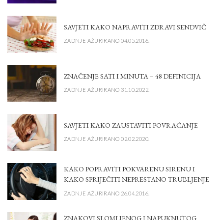
SAVJETI KAKO NAPRAVITI ZDRAVI SENDVIČ
ZADNJE AŽURIRANO 04.05.2016.
ZNAČENJE SATI I MINUTA – 48 DEFINICIJA
ZADNJE AŽURIRANO 31.10.2022.
SAVJETI KAKO ZAUSTAVITI POVRAĆANJE
ZADNJE AŽURIRANO 02.02.2020.
KAKO POPRAVITI POKVARENU SIRENU I
KAKO SPRIJEČITI NEPRESTANO TRUBLJENJE
ZADNJE AŽURIRANO 26.04.2016.
ZNAKOVI SLOMLJENOG I NAPUKNUTOG