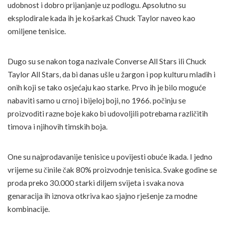
udobnost i dobro prijanjanje uz podlogu. Apsolutno su
eksplodirale kada ih je košarkaš Chuck Taylor naveo kao
omiljene tenisice.
Dugo su se nakon toga nazivale Converse All Stars ili Chuck
Taylor All Stars, da bi danas ušle u žargon i pop kulturu mladih i
onih koji se tako osjećaju kao starke. Prvo ih je bilo moguće
nabaviti samo u crnoj i bijeloj boji, no 1966. počinju se
proizvoditi razne boje kako bi udovoljili potrebama različitih
timova i njihovih timskih boja.
One su najprodavanije tenisice u povijesti obuće ikada. I jedno
vrijeme su činile čak 80% proizvodnje tenisica. Svake godine se
proda preko 30.000 starki diljem svijeta i svaka nova
genaracija ih iznova otkriva kao sjajno rješenje za modne
kombinacije.