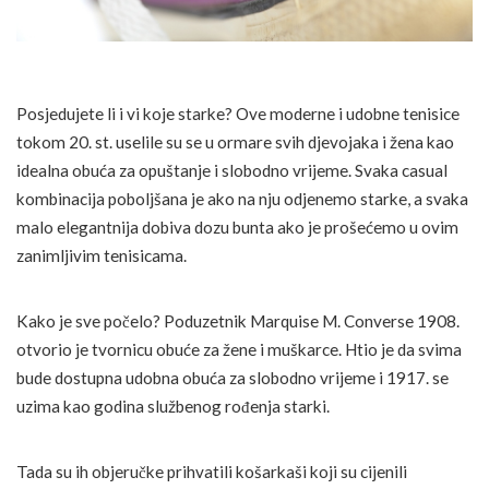
Posjedujete li i vi koje starke? Ove moderne i udobne tenisice
tokom 20. st. uselile su se u ormare svih djevojaka i žena kao
idealna obuća za opuštanje i slobodno vrijeme. Svaka casual
kombinacija poboljšana je ako na nju odjenemo starke, a svaka
malo elegantnija dobiva dozu bunta ako je prošećemo u ovim
zanimljivim tenisicama.
Kako je sve počelo? Poduzetnik Marquise M. Converse 1908.
otvorio je tvornicu obuće za žene i muškarce. Htio je da svima
bude dostupna udobna obuća za slobodno vrijeme i 1917. se
uzima kao godina službenog rođenja starki.
Tada su ih objeručke prihvatili košarkaši koji su cijenili