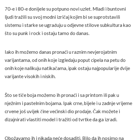
70-e i 80-e donijele su potpuno novi uzlet. Mladi i buntovni
ljudi tražili su svoj modni izričaj kojim bi se suprotstavili
sistemu i starke se ugrađuju u odjevne stilove subkultura kao
što su punk i rock i ostaju tamo do danas.
Iako ih možemo danas pronaći u raznim nevjerojatnim
varijantama, od onih koje izgledaju poput cipela na petu do
onih koje nalikuju natikačama, ipak ostaju najpopularije dvije
varijante visokih i niskih.
Što se tiče boja možemo ih pronaći i sa printom ili pak u
nježnim i pastelnim bojama. Ipak crne, bijele i u zadnje vrijeme
crvene još uvijek čine većinski dio prodaje. Čak možete i
dizajnirati vlastiti model i tražiti od tvrtke da ga izradi.
Obožavamo ih i nikada neće dosaditi. Bilo da ih nosimo na