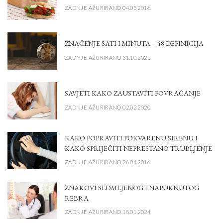
ZADNJE AŽURIRANO 04.05.2016.
ZNAČENJE SATI I MINUTA – 48 DEFINICIJA
ZADNJE AŽURIRANO 31.10.2022.
SAVJETI KAKO ZAUSTAVITI POVRAĆANJE
ZADNJE AŽURIRANO 02.02.2020.
KAKO POPRAVITI POKVARENU SIRENU I
KAKO SPRIJEČITI NEPRESTANO TRUBLJENJE
ZADNJE AŽURIRANO 26.04.2016.
ZNAKOVI SLOMLJENOG I NAPUKNUTOG
REBRA
ZADNJE AŽURIRANO 18.01.2024.