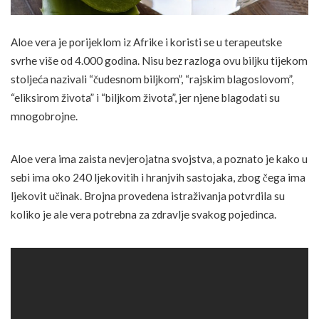
Aloe vera je porijeklom iz Afrike i koristi se u terapeutske
svrhe više od 4.000 godina. Nisu bez razloga ovu biljku tijekom
stoljeća nazivali “čudesnom biljkom”, “rajskim blagoslovom”,
“eliksirom života” i “biljkom života”, jer njene blagodati su
mnogobrojne.
Aloe vera ima zaista nevjerojatna svojstva, a poznato je kako u
sebi ima oko 240 ljekovitih i hranjvih sastojaka, zbog čega ima
ljekovit učinak. Brojna provedena istraživanja potvrdila su
koliko je ale vera potrebna za zdravlje svakog pojedinca.