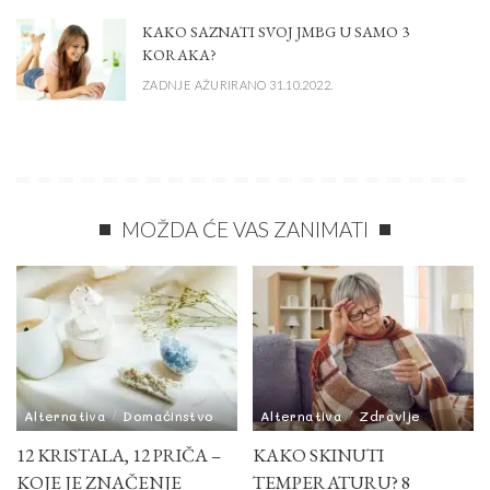
KAKO SAZNATI SVOJ JMBG U SAMO 3
KORAKA?
ZADNJE AŽURIRANO 31.10.2022.
MOŽDA ĆE VAS ZANIMATI
Alternativa
Domaćinstvo
Alternativa
Zdravlje
12 KRISTALA, 12 PRIČA –
KAKO SKINUTI
KOJE JE ZNAČENJE
TEMPERATURU? 8