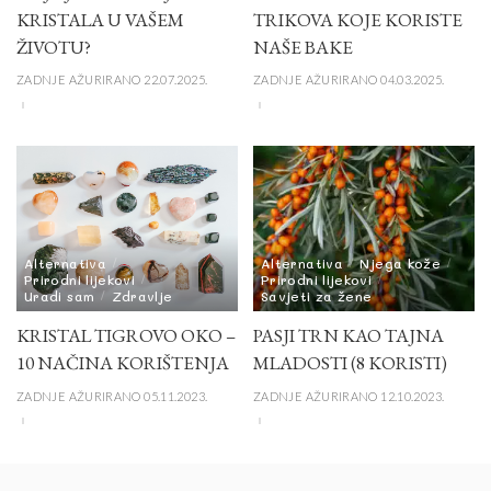
KRISTALA U VAŠEM
TRIKOVA KOJE KORISTE
ŽIVOTU?
NAŠE BAKE
ZADNJE AŽURIRANO 22.07.2025.
ZADNJE AŽURIRANO 04.03.2025.
Alternativa
Alternativa
Njega kože
Prirodni lijekovi
Prirodni lijekovi
Uradi sam
Zdravlje
Savjeti za žene
KRISTAL TIGROVO OKO –
PASJI TRN KAO TAJNA
10 NAČINA KORIŠTENJA
MLADOSTI (8 KORISTI)
ZADNJE AŽURIRANO 05.11.2023.
ZADNJE AŽURIRANO 12.10.2023.