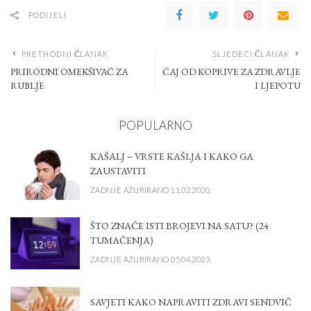
PODIJELI
PRETHODNI ČLANAK
SLJEDEĆI ČLANAK
PRIRODNI OMEKŠIVAČ ZA
ČAJ OD KOPRIVE ZA ZDRAVLJE
RUBLJE
I LJEPOTU
POPULARNO
KAŠALJ – VRSTE KAŠLJA I KAKO GA
ZAUSTAVITI
ZADNJE AŽURIRANO 11.02.2020.
ŠTO ZNAČE ISTI BROJEVI NA SATU? (24
TUMAČENJA)
ZADNJE AŽURIRANO 05.04.2023.
SAVJETI KAKO NAPRAVITI ZDRAVI SENDVIČ