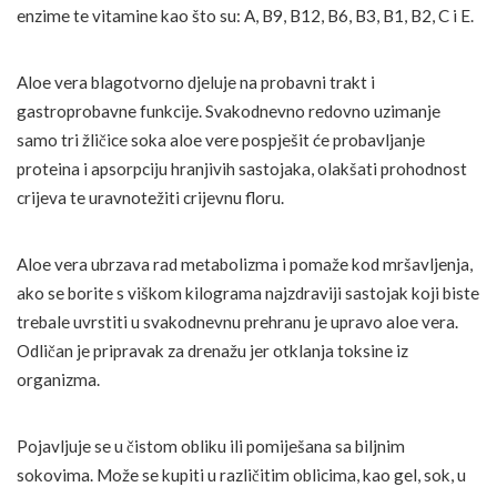
enzime te vitamine kao što su: A, B9, B12, B6, B3, B1, B2, C i E.
Aloe vera blagotvorno djeluje na probavni trakt i
gastroprobavne funkcije. Svakodnevno redovno uzimanje
samo tri žličice soka aloe vere pospješit će probavljanje
proteina i apsorpciju hranjivih sastojaka, olakšati prohodnost
crijeva te uravnotežiti crijevnu floru.
Aloe vera ubrzava rad metabolizma i pomaže kod mršavljenja,
ako se borite s viškom kilograma najzdraviji sastojak koji biste
trebale uvrstiti u svakodnevnu prehranu je upravo aloe vera.
Odličan je pripravak za drenažu jer otklanja toksine iz
organizma.
Pojavljuje se u čistom obliku ili pomiješana sa biljnim
sokovima. Može se kupiti u različitim oblicima, kao gel, sok, u