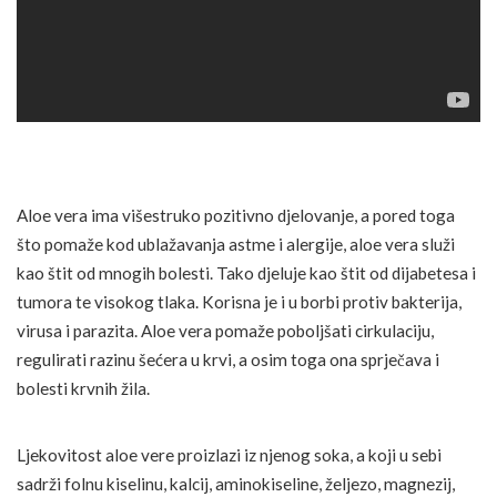
Aloe vera ima višestruko pozitivno djelovanje, a pored toga
što pomaže kod ublažavanja astme i alergije, aloe vera služi
kao štit od mnogih bolesti. Tako djeluje kao štit od dijabetesa i
tumora te visokog tlaka. Korisna je i u borbi protiv bakterija,
virusa i parazita. Aloe vera pomaže poboljšati cirkulaciju,
regulirati razinu šećera u krvi, a osim toga ona sprječava i
bolesti krvnih žila.
Ljekovitost aloe vere proizlazi iz njenog soka, a koji u sebi
sadrži folnu kiselinu, kalcij, aminokiseline, željezo, magnezij,