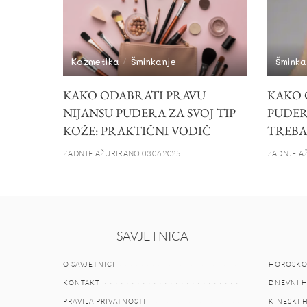
Kozmetika
Šminkanje
Šminka
KAKO ODABRATI PRAVU
KAKO 
NIJANSU PUDERA ZA SVOJ TIP
PUDER
KOŽE: PRAKTIČNI VODIČ
TREBAŠ
ZADNJE AŽURIRANO 03.06.2025.
ZADNJE AŽ
SAVJETNICA
O SAVJETNICI
HOROSKO
KONTAKT
DNEVNI 
PRAVILA PRIVATNOSTI
KINESKI