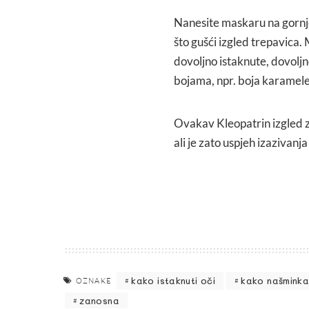
Nanesite maskaru na gornje 
što gušći izgled trepavica. 
dovoljno istaknute, dovoljn
bojama, npr. boja karamele.
Ovakav Kleopatrin izgled 
ali je zato uspjeh izazivanj
kako istaknuti oči
kako našminka
OZNAKE
zanosna