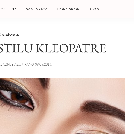
POČETNA
SANJARICA
HOROSKOP
BLOG
Šminkanje
STILU KLEOPATRE
ZADNJE AŽURIRANO 09.05.2016.