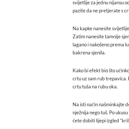
svijetlije za jednu nijansu o
pazite da ne pretjerate s c
Na kapke nanesite svijetlije
Zatim nanesite tamnije sjeni
lagano i nakošeno prema luk
bakrena sjenila.
Kako bi efekt bio što učinkov
crtu uz sam rub trepavica. 
crtu tuša na rubu oka.
Na isti način našminkajte 
nježnija nego tuš. Po ukusu i
ćete dobiti lijepi izgled “kril