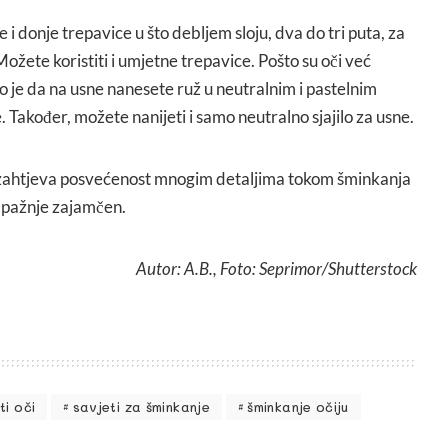
i donje trepavice u što debljem sloju, dva do tri puta, za
Možete koristiti i umjetne trepavice. Pošto su oči već
o je da na usne nanesete ruž u neutralnim i pastelnim
 Također, možete nanijeti i samo neutralno sjajilo za usne.
zahtjeva posvećenost mnogim detaljima tokom šminkanja
a pažnje zajamčen.
Autor: A.B., Foto: Seprimor/Shutterstock
ti oči
savjeti za šminkanje
šminkanje očiju