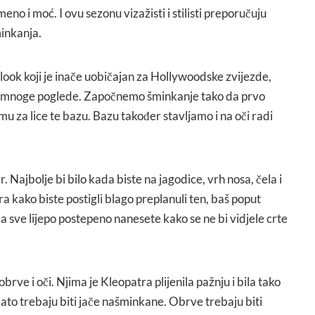
meno i moć. I ovu sezonu vizažisti i stilisti preporučuju
minkanja.
v look koji je inače uobičajan za Hollywoodske zvijezde,
ti mnoge poglede. Započnemo šminkanje tako da prvo
 za lice te bazu. Bazu također stavljamo i na oči radi
 Najbolje bi bilo kada biste na jagodice, vrh nosa, čela i
a kako biste postigli blago preplanuli ten, baš poput
 sve lijepo postepeno nanesete kako se ne bi vidjele crte
brve i oči. Njima je Kleopatra plijenila pažnju i bila tako
ato trebaju biti jače našminkane. Obrve trebaju biti