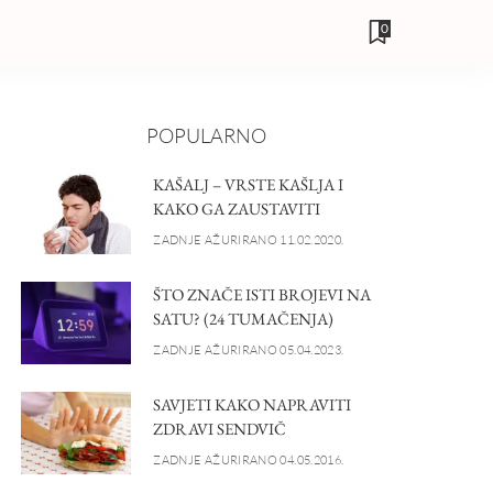
0
POPULARNO
KAŠALJ – VRSTE KAŠLJA I
KAKO GA ZAUSTAVITI
ZADNJE AŽURIRANO 11.02.2020.
ŠTO ZNAČE ISTI BROJEVI NA
SATU? (24 TUMAČENJA)
ZADNJE AŽURIRANO 05.04.2023.
SAVJETI KAKO NAPRAVITI
ZDRAVI SENDVIČ
ZADNJE AŽURIRANO 04.05.2016.