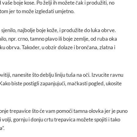
d vaše boje kose. Po želji ih možete čak i produžiti, no
rtom jer to može izgledati umjetno.
 sjenilo, najbolje boje kože, i produžite do luka obrve.
lo, npr. crno, tamno plavo ili boje zemlje, od ruba oka
u obrva. Također, u obzir dolaze i brončana, zlatna i
itiji, nanesite što deblju liniju tuša na oči. Izvucite ravnu
Kako biste postigli zapanjujući, mačkasti pogled, ukosite
donje trepavice što će vam pomoći tamna olovka jer je puno
 volji, gornju i donju crtu trepavica možete spojiti i tako
a”.