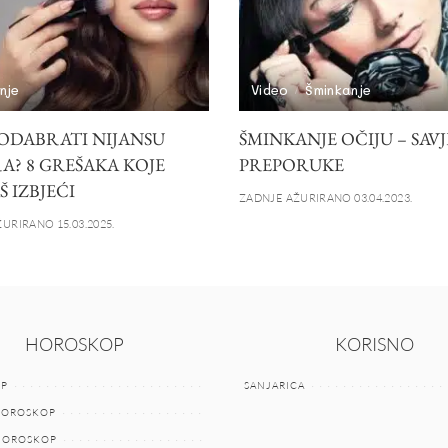
nje
Video
Šminkanje
ODABRATI NIJANSU
ŠMINKANJE OČIJU – SAVJE
A? 8 GREŠAKA KOJE
PREPORUKE
 IZBJEĆI
ZADNJE AŽURIRANO 03.04.2023.
URIRANO 15.03.2025.
HOROSKOP
KORISNO
P
SANJARICA
HOROSKOP
 HOROSKOP