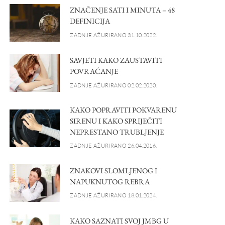
ZNAČENJE SATI I MINUTA – 48
DEFINICIJA
ZADNJE AŽURIRANO 31.10.2022.
SAVJETI KAKO ZAUSTAVITI
POVRAĆANJE
ZADNJE AŽURIRANO 02.02.2020.
KAKO POPRAVITI POKVARENU
SIRENU I KAKO SPRIJEČITI
NEPRESTANO TRUBLJENJE
ZADNJE AŽURIRANO 26.04.2016.
ZNAKOVI SLOMLJENOG I
NAPUKNUTOG REBRA
ZADNJE AŽURIRANO 18.01.2024.
KAKO SAZNATI SVOJ JMBG U