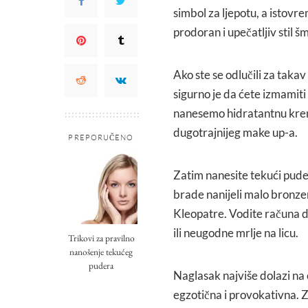
simbol za ljepotu, a istovre
prodoran i upečatljiv stil š
Ako ste se odlučili za taka
sigurno je da ćete izmami
nanesemo hidratantnu kremu
dugotrajnijeg make up-a.
PREPORUČENO
Zatim nanesite tekući puder.
brade nanijeli malo bronzer
Kleopatre. Vodite računa da
ili neugodne mrlje na licu.
Trikovi za pravilno
nanošenje tekućeg
pudera
Naglasak najviše dolazi na o
egzotična i provokativna. Z