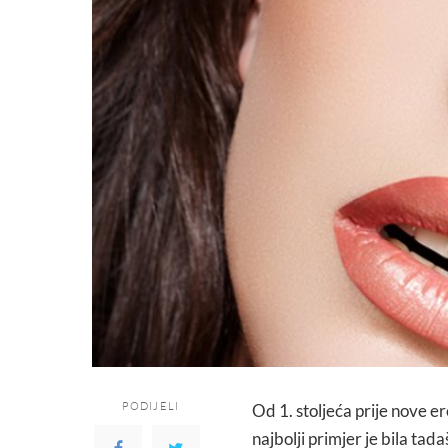
PODIJELI
Od 1. stoljeća prije nove e
najbolji primjer je bila tad