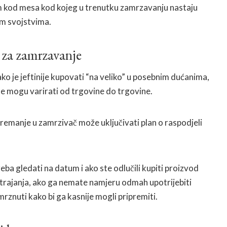
im kod mesa kod kojeg u trenutku zamrzavanju nastaju
im svojstvima.
za zamrzavanje
ko je jeftinije kupovati “na veliko” u posebnim dućanima,
ne mogu varirati od trgovine do trgovine.
emanje u zamrzivač može uključivati plan o raspodjeli
eba gledati na datum i ako ste odlučili kupiti proizvod
 trajanja, ako ga nemate namjeru odmah upotrijebiti
mrznuti kako bi ga kasnije mogli pripremiti.