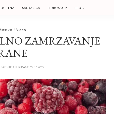
POČETNA
SANJARICA
HOROSKOP
BLOG
instvo
Video
ILNO ZAMRZAVANJE
RANE
ZADNJE AŽURIRANO 29.06.2022.