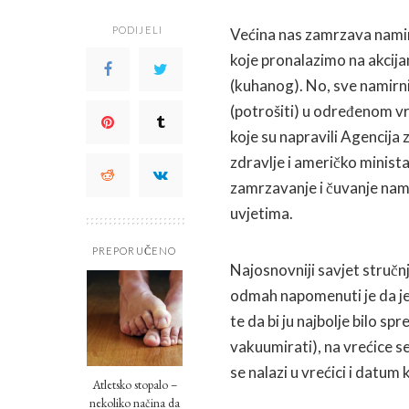
PODIJELI
Većina nas zamrzava namir
koje pronalazimo na akcij
(kuhanog). No, sve namirnic
(potrošiti) u određenom v
koje su napravili Agencija 
zdravlje i američko minis
zamrzavanje i čuvanje na
uvjetima.
PREPORUČENO
Najosnovniji savjet stručnja
odmah napomenuti je da je
te da bi ju najbolje bilo sp
vakuumirati), na vrećice se
se nalazi u vrećici i datu
Atletsko stopalo –
nekoliko načina da