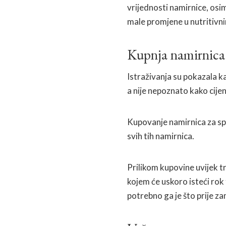
vrijednosti namirnice, os
male promjene u nutritivn
Kupnja namirnica 
Istraživanja su pokazala ka
a nije nepoznato kako cije
Kupovanje namirnica za spr
svih tih namirnica.
Prilikom kupovine uvijek tr
kojem će uskoro isteći rok
potrebno ga je što prije za