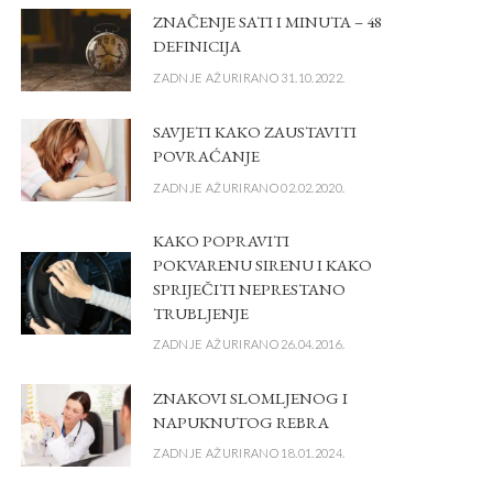
ZNAČENJE SATI I MINUTA – 48
DEFINICIJA
ZADNJE AŽURIRANO 31.10.2022.
SAVJETI KAKO ZAUSTAVITI
POVRAĆANJE
ZADNJE AŽURIRANO 02.02.2020.
KAKO POPRAVITI
POKVARENU SIRENU I KAKO
SPRIJEČITI NEPRESTANO
TRUBLJENJE
ZADNJE AŽURIRANO 26.04.2016.
ZNAKOVI SLOMLJENOG I
NAPUKNUTOG REBRA
ZADNJE AŽURIRANO 18.01.2024.