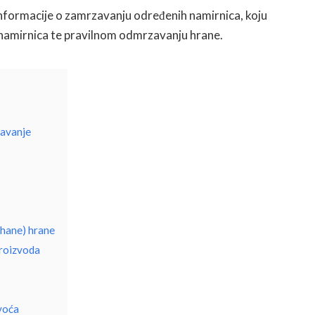
informacije o zamrzavanju određenih namirnica, koju
a namirnica te pravilnom odmrzavanju hrane.
zavanje
hane) hrane
roizvoda
voća