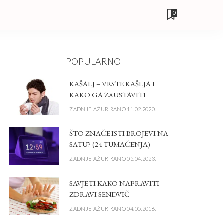
0
POPULARNO
KAŠALJ – VRSTE KAŠLJA I
KAKO GA ZAUSTAVITI
ZADNJE AŽURIRANO 11.02.2020.
ŠTO ZNAČE ISTI BROJEVI NA
SATU? (24 TUMAČENJA)
ZADNJE AŽURIRANO 05.04.2023.
SAVJETI KAKO NAPRAVITI
ZDRAVI SENDVIČ
ZADNJE AŽURIRANO 04.05.2016.