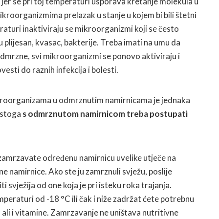
 jer se pri toj temperaturi usporava kretanje molekula u
kroorganizmima prelazak u stanje u kojem bi bili štetni
raturi inaktiviraju se mikroorganizmi koji se često
su plijesan, kvasac, bakterije. Treba imati na umu da
dmrzne, svi mikroorganizmi se ponovo aktiviraju i
sti do raznih infekcija i bolesti.
roorganizama u odmrznutim namirnicama je jednaka
e stoga
s odmrznutom namirnicom treba postupati
zamrzavate određenu namirnicu uvelike utječe na
ne namirnice. Ako ste ju zamrznuli svježu, poslije
 svježija od one koja je pri isteku roka trajanja.
eraturi od -18 °C ili čak i niže zadržat ćete potrebnu
 ali i vitamine. Zamrzavanje ne uništava nutritivne