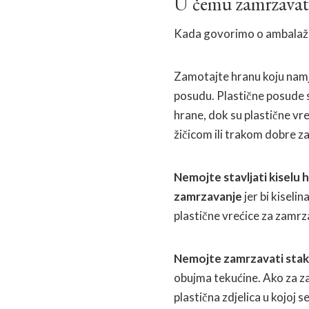
U čemu zamrzavat
Kada govorimo o ambalaži t
Zamotajte hranu koju namj
posudu. Plastične posude 
hrane, dok su plastične vr
žičicom ili trakom dobre z
Nemojte stavljati kiselu 
zamrzavanje
jer bi kiseli
plastične vrećice za zamrz
Nemojte zamrzavati stak
obujma tekućine. Ako za za
plastična zdjelica u kojoj