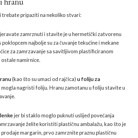
i hranu
rebate pripaziti na nekoliko stvari:
eravate zamrznuti i stavite je u hermetički zatvorenu
s poklopcem najbolje su za čuvanje tekućine i mekane
ećice za zamrzavanje sa savitljivom plastificiranom
a ostale namirnice.
hranu
(kao što su umaci od rajčica)
u foliju za
na mogla nagristi foliju. Hranu zamotanu u foliju stavite u
avanje.
lenke
jer bi staklo moglo puknuti uslijed povećanja
mrzavanje želite koristiti plastičnu ambalažu, kao što je
 se prodaje margarin, prvo zamrznite praznu plastičnu