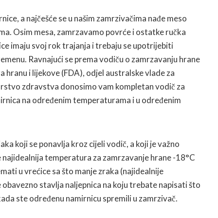
nice, a najčešće se u našim zamrzivačima nađe meso
ama. Osim mesa, zamrzavamo povrće i ostatke ručka
e imaju svoj rok trajanja i trebaju se upotrijebiti
remenu. Ravnajući se prema vodiču o zamrzavanju hrane
za hranu i lijekove (FDA), odjel australske vlade za
tarstvo zdravstva donosimo vam kompletan vodič za
mirnica na određenim temperaturama i u određenim
ka koji se ponavlja kroz cijeli vodič, a koji je važno
 najidealnija temperatura za zamrzavanje hrane -18°C
remati u vrećice sa što manje zraka (najidealnije
 obavezno stavlja naljepnica na koju trebate napisati što
m kada ste određenu namirnicu spremili u zamrzivač.