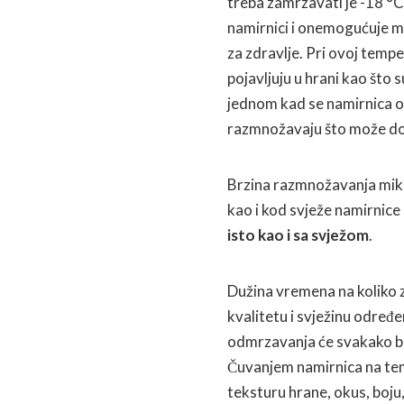
treba zamrzavati je -18 °C
namirnici i onemogućuje mi
za zdravlje. Pri ovoj tempe
pojavljuju u hrani kao što 
jednom kad se namirnica o
razmnožavaju što može dove
Brzina razmnožavanja mik
kao i kod svježe namirnic
isto kao i sa svježom
.
Dužina vremena na koliko 
kvalitetu i svježinu određe
odmrzavanja će svakako biti
Čuvanjem namirnica na temp
teksturu hrane, okus, boju,