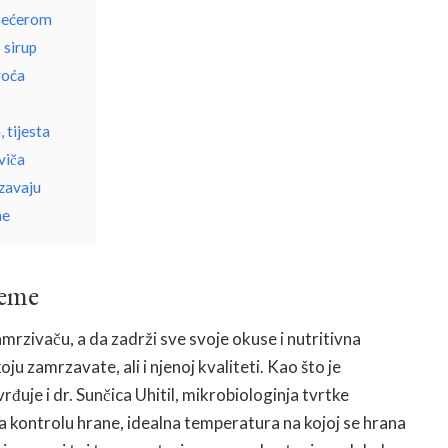
šećerom
 sirup
voća
 tijesta
viča
zavaju
ne
jeme
mrzivaču, a da zadrži sve svoje okuse i nutritivna
oju zamrzavate, ali i njenoj kvaliteti. Kao što je
đuje i dr. Sunčica Uhitil, mikrobiologinja tvrtke
za kontrolu hrane, idealna temperatura na kojoj se hrana