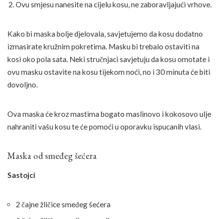
Ovu smjesu nanesite na cijelu kosu, ne zaboravljajući vrhove.
Kako bi maska bolje djelovala, savjetujemo da kosu dodatno
izmasirate kružnim pokretima. Masku bi trebalo ostaviti na
kosi oko pola sata. Neki stručnjaci savjetuju da kosu omotate i
ovu masku ostavite na kosu tijekom noći, no i 30 minuta će biti
dovoljno.
Ova maska će kroz mastima bogato maslinovo i kokosovo ulje
nahraniti vašu kosu te će pomoći u oporavku ispucanih vlasi.
Maska od smeđeg šećera
Sastojci
2 čajne žličice smeđeg šećera