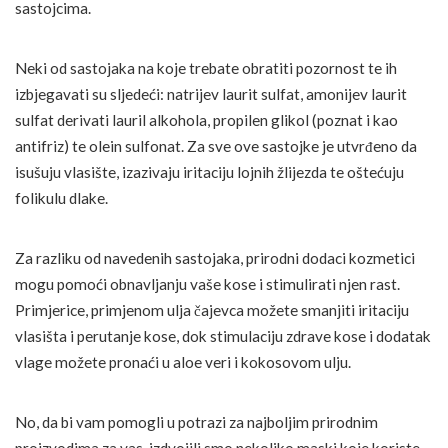
sastojcima.
Neki od sastojaka na koje trebate obratiti pozornost te ih
izbjegavati su sljedeći: natrijev laurit sulfat, amonijev laurit
sulfat derivati lauril alkohola, propilen glikol (poznat i kao
antifriz) te olein sulfonat. Za sve ove sastojke je utvrđeno da
isušuju vlasište, izazivaju iritaciju lojnih žlijezda te oštećuju
folikulu dlake.
Za razliku od navedenih sastojaka, prirodni dodaci kozmetici
mogu pomoći obnavljanju vaše kose i stimulirati njen rast.
Primjerice, primjenom ulja čajevca možete smanjiti iritaciju
vlasišta i perutanje kose, dok stimulaciju zdrave kose i dodatak
vlage možete pronaći u aloe veri i kokosovom ulju.
No, da bi vam pomogli u potrazi za najboljim prirodnim
proizvodima za vas, izdvojili smo nekoliko maski koje koriste