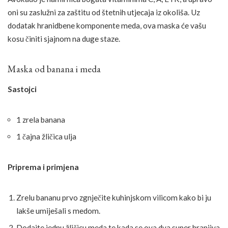
oni su zaslužni za zaštitu od štetnih utjecaja iz okoliša. Uz
dodatak hranidbene komponente meda, ova maska će vašu
kosu činiti sjajnom na duge staze.
Maska od banana i meda
Sastojci
1 zrela banana
1 čajna žličica ulja
Priprema i primjena
Zrelu bananu prvo zgnječite kuhinjskom vilicom kako bi ju
lakše umiješali s medom.
Dodajte jednu žličicu meda te kada se ova dva super hranjiva