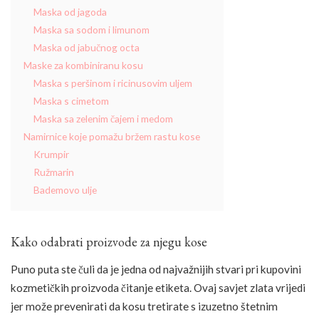
Maska od jagoda
Maska sa sodom i limunom
Maska od jabučnog octa
Maske za kombiniranu kosu
Maska s peršinom i ricinusovim uljem
Maska s cimetom
Maska sa zelenim čajem i medom
Namirnice koje pomažu bržem rastu kose
Krumpir
Ružmarin
Bademovo ulje
Kako odabrati proizvode za njegu kose
Puno puta ste čuli da je jedna od najvažnijih stvari pri kupovini
kozmetičkih proizvoda čitanje etiketa. Ovaj savjet zlata vrijedi
jer može prevenirati da kosu tretirate s izuzetno štetnim