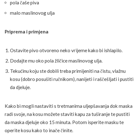
pola čaše piva
malo maslinovog ulja
Priprema i primjena
Ostavite pivo otvoreno neko vrijeme kako bi ishlapilo.
Dodajte mu oko pola žličice maslinovog ulja.
Tekućinu koju ste dobili treba primijeniti na čistu, vlažnu
kosu (dobro posušiti ručnikom), nanijeti i raščešljati i pustiti
da djeluje.
Kako bi mogli nastaviti s tretmanima uljepšavanja dok maska
radi svoje, na kosu možete staviti kapu za tuširanje te pustiti
da maska djeluje oko 15 minuta. Potom isperite masku te
operite kosu kako to inače činite.