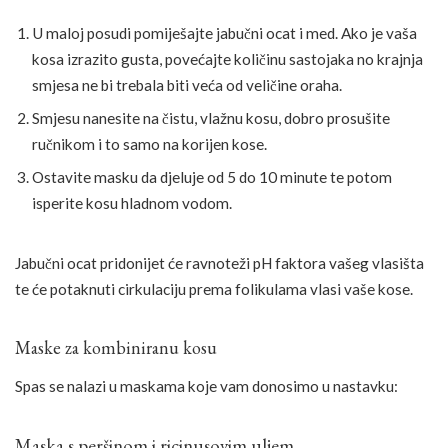
U maloj posudi pomiješajte jabučni ocat i med. Ako je vaša
kosa izrazito gusta, povećajte količinu sastojaka no krajnja
smjesa ne bi trebala biti veća od veličine oraha.
Smjesu nanesite na čistu, vlažnu kosu, dobro prosušite
ručnikom i to samo na korijen kose.
Ostavite masku da djeluje od 5 do 10 minute te potom
isperite kosu hladnom vodom.
Jabučni ocat pridonijet će ravnoteži pH faktora vašeg vlasišta
te će potaknuti cirkulaciju prema folikulama vlasi vaše kose.
Maske za kombiniranu kosu
Spas se nalazi u maskama koje vam donosimo u nastavku:
Maska s peršinom i ricinusovim uljem