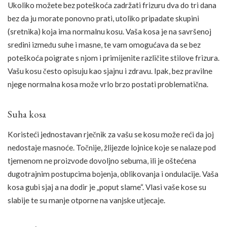
Ukoliko možete bez poteškoća zadržati frizuru dva do tri dana
bez da ju morate ponovno prati, utoliko pripadate skupini
(sretnika) koja ima normalnu kosu. Vaša kosa je na savršenoj
sredini između suhe i masne, te vam omogućava da se bez
poteškoća poigrate s njom i primijenite različite stilove frizura.
Vašu kosu često opisuju kao sjajnu i zdravu. Ipak, bez pravilne
njege normalna kosa može vrlo brzo postati problematična.
Suha kosa
Koristeći jednostavan rječnik za vašu se kosu može reći da joj
nedostaje masnoće. Točnije, žlijezde lojnice koje se nalaze pod
tjemenom ne proizvode dovoljno sebuma, ili je oštećena
dugotrajnim postupcima bojenja, oblikovanja i ondulacije. Vaša
kosa gubi sjaj a na dodir je „poput slame“. Vlasi vaše kose su
slabije te su manje otporne na vanjske utjecaje.