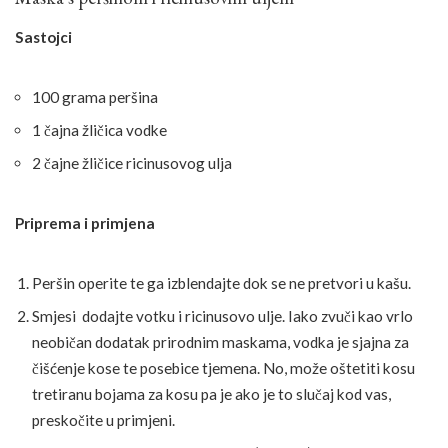
Sastojci
100 grama peršina
1 čajna žličica vodke
2 čajne žličice ricinusovog ulja
Priprema i primjena
Peršin operite te ga izblendajte dok se ne pretvori u kašu.
Smjesi dodajte votku i ricinusovo ulje. Iako zvuči kao vrlo
neobičan dodatak prirodnim maskama, vodka je sjajna za
čišćenje kose te posebice tjemena. No, može oštetiti kosu
tretiranu bojama za kosu pa je ako je to slučaj kod vas,
preskočite u primjeni.