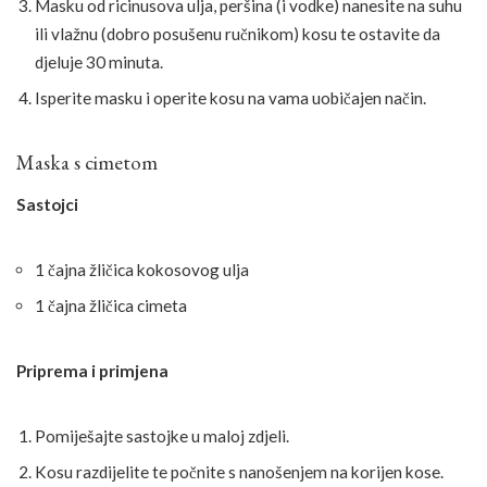
Masku od ricinusova ulja, peršina (i vodke) nanesite na suhu
ili vlažnu (dobro posušenu ručnikom) kosu te ostavite da
djeluje 30 minuta.
Isperite masku i operite kosu na vama uobičajen način.
Maska s cimetom
Sastojci
1 čajna žličica kokosovog ulja
1 čajna žličica cimeta
Priprema i primjena
Pomiješajte sastojke u maloj zdjeli.
Kosu razdijelite te počnite s nanošenjem na korijen kose.