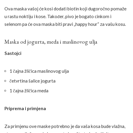
Ova maska vašoj će kosi dodati biotin koji dugoročno pomaže
u rastu noktiju i kose. Također, pivo je bogato cinkom i
selenom pa će ova maska biti pravi „happy hour“ za vašu kosu.
Maska od jogurta, meda i maslinovog ulja
Sastojci
1 čajna žličica maslinovog ulja
četvrtina šalice jogurta
1 čajna žličica meda
Priprema i primjena
Za primjenu ove maske potrebno je da vaša kosa bude vlažna,