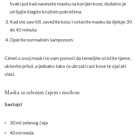
Svaki put kad nanesete masku na korijen kose, dodatno je
utrljajte blagim kružnim pokretima.
Kad ste završili, zavežite kosu i ostavite masku da djeluje 30
do 45 minuta
Operite normalnim šamponom.
Cimet u ovoj maski će vam pomoći da temeljite očistite tjeme,
uklonite prhut, a jednako tako će ubrzati rast kose te ojačati
vlasi.
Maska sa zelenim čajem i medom
Sastojci
30 ml zelenog čaja
40 ml meda