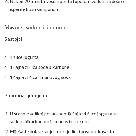
Nakon 20 minuta kosu isperite topolom vodom te dobro
isperite kosu šamponom.
Maska sa sodom i limunom
Sastojci
4 žlice jogurta
1 čajna žličica sode bikarbone
1 čajna žličica limunovog soka
Priprema i primjena
U srednje velikoj posudi pomiješajte 4 žlice jogurta sa
sodom bikarbonom i limunovim sokom.
Miješajte dok se smjesa ne sjedini i postane kašasta.