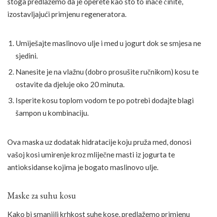
stoga predlažemo da je operete kao što to inače činite,
izostavljajući primjenu regeneratora.
Umiješajte maslinovo ulje i med u jogurt dok se smjesa ne
sjedini.
Nanesite je na vlažnu (dobro prosušite ručnikom) kosu te
ostavite da djeluje oko 20 minuta.
Isperite kosu toplom vodom te po potrebi dodajte blagi
šampon u kombinaciju.
Ova maska uz dodatak hidratacije koju pruža med, donosi
vašoj kosi umirenje kroz mliječne masti iz jogurta te
antioksidanse kojima je bogato maslinovo ulje.
Maske za suhu kosu
Kako bi smanjili krhkost suhe kose, predlažemo primjenu