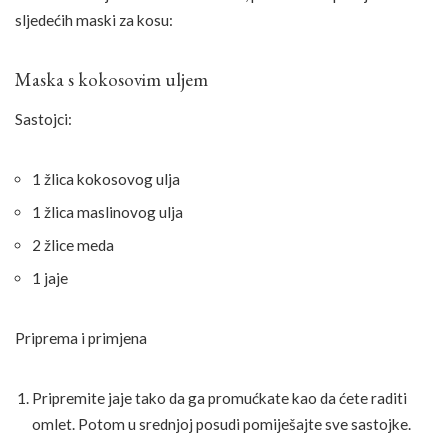
sljedećih maski za kosu:
Maska s kokosovim uljem
Sastojci:
1 žlica kokosovog ulja
1 žlica maslinovog ulja
2 žlice meda
1 jaje
Priprema i primjena
Pripremite jaje tako da ga promućkate kao da ćete raditi
omlet. Potom u srednjoj posudi pomiješajte sve sastojke.