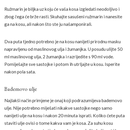
Ružmarin je biljka uz koju će vaša kosa izgledati neodoljivo i
zbog čega će brže rasti. Skuhajte sasušeni ružmarin i nanesite
ga na kosu, ali nakon što ste ju našamponirali.
Dva puta tjedno potrebno je na kosu nanijeti prirodnu masku
napravljenu od maslinovog ulja i žumanjka. U posudu ulijte 50
ml maslinovog ulja, 2 žumanjka i razrijedite s 90 ml vode.
Pomiješajte sve sastojke i potom ih utrljajte u kosu. Isperite
nakon pola sata.
Bademovo ulje
Najlakši način primjene je onaj koji podrazumijeva bademovo
ulje. Nije potrebno miješati nikakve sastojke nego samo
nanijeti ulje na kosu i nakon 20 minuta isprati. Koliko ćete puta
staviti ulje ovisi o tome kakva vam je kosa. Za suhu kosu