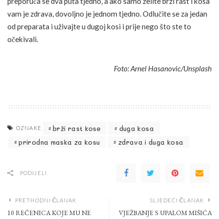
preporuča se dva puta tjedno, a ako samo želite brži rast i kosa
vam je zdrava, dovoljno je jednom tjedno. Odlučite se za jedan
od preparata i uživajte u dugoj kosi i prije nego što ste to
očekivali.
Foto: Arnel Hasanovic/Unsplash
brži rast kose
duga kosa
OZNAKE
prirodna maska za kosu
zdrava i duga kosa
PODIJELI
PRETHODNI ČLANAK
SLJEDEĆI ČLANAK
10 REČENICA KOJE MU NE
VJEŽBANJE S UPALOM MIŠIĆA