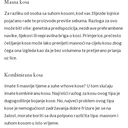
Masna kosa
Za razliku od osoba sa suhom kosom, kod vas žlijezde lojnice
pojačano rade te proizvode previše sebuma. Razloga za ovo
može biti više: genetska predispozicija, nezdrave prehrambene
navike, lijekovi ili nepravilna briga o kosi. Primjerice, prečesto
češljanje kose može lako prenijeti masnoći na cijelu kosu zbog
čega ona izgleda kao da je bez volumena te pretjerano prianja
uz lice.
Kombinirana kosa
Imate li masnije tjeme a suhe vrhove kose? U tom slučaju
imate kombiniranu kosu. Najčešći razlog za kosu ovog tipa je
dugogodišnje bojanje kose. No, najveći problem ovog tipa
kose je nemogućnost zadržavanja dobre frizure jer se na
žalost, morate boriti sa dva potpuno različita tipa: masnom i
suhom kosom u isto vrijeme.