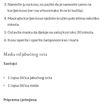
Nanesite ju na kosu, no pazite da je nanesete samo na
korijen kose (ne i na vrhove kako ih ne bi isušila).
Masirajte korijen kose nježnim kružim pokretima nekoliko
minuta.
Ostavite masku da djeluje na vašoj kosi oko 30 minuta.
Kosu isperite i operite šamponom kao i inače.
Maska od jabučnog octa
Sastojci
1 čajna žličica jabučnog octa
1 čajna žličica meda
Priprema i primjena