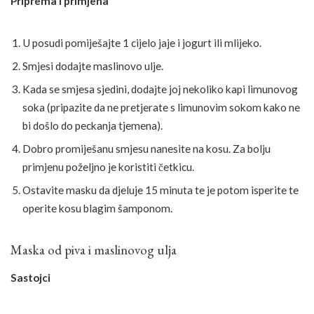
Priprema i primjena
U posudi pomiješajte 1 cijelo jaje i jogurt ili mlijeko.
Smjesi dodajte maslinovo ulje.
Kada se smjesa sjedini, dodajte joj nekoliko kapi limunovog
soka (pripazite da ne pretjerate s limunovim sokom kako ne
bi došlo do peckanja tjemena).
Dobro promiješanu smjesu nanesite na kosu. Za bolju
primjenu poželjno je koristiti četkicu.
Ostavite masku da djeluje 15 minuta te je potom isperite te
operite kosu blagim šamponom.
Maska od piva i maslinovog ulja
Sastojci