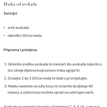
Maska od avokada
Sastojci
zreli avokado
nekoliko žličica meda
Priprema i primjena
Uklonite sredinu avokada te mesnati dio avokada isijecite u
što sitnije dijelove koje potom treba zgnječiti.
Dodajte 2 do 3 žličice meda te dobro promiješajte.
Masku nanesite na suhu kosu te ostavite da djeluje 40
minuta, a zatim kosu možete oprati na uobičajen način.
Avokado je namirnica bogata vitaminima C, A, E i K, a upravo