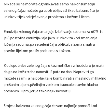
Nikada se ne morate ograničavati samo na konzumaciju
zelenog čaja, možete ga upotrebljavati i kao balzam, što je
učinkovitije kod rješavanja problema s kožom i licem.
Emulzija zelenog čaja smanjuje izlučivanje sebuma za 60%, te
je 3 postotna emulzija čaja jako učinkovita kod smanjenja
lučenja sebuma, pa se zeleni čaj u obliku balzama smatra
pravim lijekom protiv problema s kožom.
Kod upotrebe zelenog čaja u kozmetičke svrhe, dobro je znati
da ga na kožu treba nanositi 2 puta na dan. Napraviti ga
možete i sami, a najbolje ga je kombinirati s maslinovim hladno
prešanim uljem, pčelinjim voskom i suncokretovim hladno
prešanim uljem, jer je tako najučinkovitiji.
Smjesa balzama zelenog čaja će vam najbolje pomoći kod