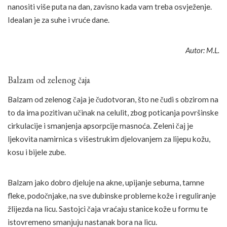
nanositi više puta na dan, zavisno kada vam treba osvježenje.
Idealan je za suhe i vruće dane.
Autor: M.L.
Balzam od zelenog čaja
Balzam od zelenog čaja je čudotvoran, što ne čudi s obzirom na
to da ima pozitivan učinak na celulit, zbog poticanja površinske
cirkulacije i smanjenja apsorpcije masnoća. Zeleni čaj je
ljekovita namirnica s višestrukim djelovanjem za lijepu kožu,
kosu i bijele zube.
Balzam jako dobro djeluje na akne, upijanje sebuma, tamne
fleke, podočnjake, na sve dubinske probleme kože i reguliranje
žlijezda na licu. Sastojci čaja vraćaju stanice kože u formu te
istovremeno smanjuju nastanak bora na licu.