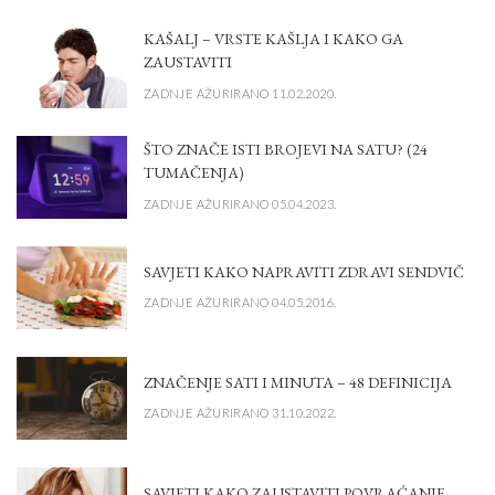
KAŠALJ – VRSTE KAŠLJA I KAKO GA
ZAUSTAVITI
ZADNJE AŽURIRANO 11.02.2020.
ŠTO ZNAČE ISTI BROJEVI NA SATU? (24
TUMAČENJA)
ZADNJE AŽURIRANO 05.04.2023.
SAVJETI KAKO NAPRAVITI ZDRAVI SENDVIČ
ZADNJE AŽURIRANO 04.05.2016.
ZNAČENJE SATI I MINUTA – 48 DEFINICIJA
ZADNJE AŽURIRANO 31.10.2022.
SAVJETI KAKO ZAUSTAVITI POVRAĆANJE