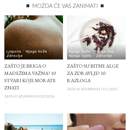
MOŽDA ĆE VAS ZANIMATI
Ljepota
Njega kože
Njega kože
Njega lica
Zdravlje
Njega tijela
Zdravlje
ZAŠTO JE BRIGA O
ZAŠTO SU BITNE ALGE
MADEŽIMA VAŽNA? 10
ZA ZDRAVLJE? 10
STVARI KOJE MORATE
RAZLOGA
ZNATI
ZADNJE AŽURIRANO 19.11.2025.
ZADNJE AŽURIRANO 05.03.2026.