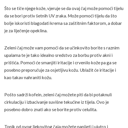
Što se tiče njege kože, vjeruje se da ovaj čaj može pomoći tijelu
da se bori protiv šetnih UV zraka. Može pomoći tijelu da što
bolje iskoristi blagodati krema sa zaštitnim faktorom, a dobar
je za liječenje opeklina.
Zeleni čaj može vam pomoći da se učinkovito borite s raznim
upalama te je tako idealno sredstvo za borbu protiv akni i
prištića. Pomoći će smanjiti iritacije i crvenilo kože pa ga se
posebno preporučuje za osjetljivu kožu. Ublažit će iritacije i
kao takav nahraniti kožu.
Pošto sadrži kofein, zeleni čaj možete piti da bi potaknuli
cirkulaciju i izbacivanje suvišne tekućine iz tijela. Ovo je
posebno dobro znati ako se borite protiv celulita.
Tonik od ovog ljekovitog čaja možete nanijeti i ujutro i