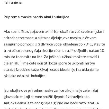
nahranjena.
Priprema maske protiv akni i bubuljica
Ako se mučite s pojavom akni i isprobali ste već sve kemijske i
prirodne tretmane, a ništa ne djeluje, ova maska je će vam
zasigurno pomoći! U 3 dlvruće vode, ohlađene do 70°C, stavite
tri vrećice zelenog čaja i korijen đumbira. Procijedite nakon 10
minuta i nanesite na lice. Za još bolji učinak možete staviti i
bjelanjak. Time ćete očistiti kožu i pore te ukloniti mrtve
stanice iz dubine kože. Ovaj recept idealan je i za uklanjanje
ožiljaka od akni i bubuljica.
Isprobajte ove prirodne maske za lice u kojima je zeleni čaj
glavni akter koji će vam pružiti ljepotu i zdravlje kože.
Antioksidansi iz zelenog čaja sigurno vas neće razočarati, a