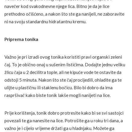
navečer kod svakodnevne njege lica. Bitno je da je lice
prethodno očišćeno, a nakon što ste ga nanijeli, ne zaboravite
ni na svoju standardnu hidratantnu kremu.
Priprema tonika
Važno je pri izradi ovog tonika koristiti pravi organski zeleni
čaj. To je obično onaj u sušenim listićima. Dodajte jednu veliku
žlicu čaja u 2 decilitra tople, ali ne kipuće vode te ostavite da
odstoji 5 minuta. Nakon što ste čaj procijedili, ohladite ga te
ulijte u plastičnu ili staklenu bočicu. Bilo bi dobro da ima
raspršivač kako biste tonik lakše mogli nanijeti na lice.
Prije korištenja, tonik dobro protresite kako bi se svi sastojci
povezali te ga nanesite na lice. Potrošite ga u roku tri dana, a
važno je i cijelo vrijeme držati ga u hladnjaku. Možete ga