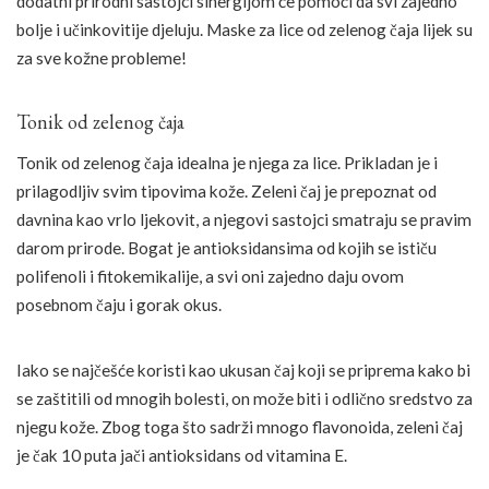
dodatni prirodni sastojci sinergijom će pomoći da svi zajedno
bolje i učinkovitije djeluju. Maske za lice od zelenog čaja lijek su
za sve kožne probleme!
Tonik od zelenog čaja
Tonik od zelenog čaja idealna je njega za lice. Prikladan je i
prilagodljiv svim tipovima kože. Zeleni čaj je prepoznat od
davnina kao vrlo ljekovit, a njegovi sastojci smatraju se pravim
darom prirode. Bogat je antioksidansima od kojih se ističu
polifenoli i fitokemikalije, a svi oni zajedno daju ovom
posebnom čaju i gorak okus.
Iako se najčešće koristi kao ukusan čaj koji se priprema kako bi
se zaštitili od mnogih bolesti, on može biti i odlično sredstvo za
njegu kože. Zbog toga što sadrži mnogo flavonoida, zeleni čaj
je čak 10 puta jači antioksidans od vitamina E.