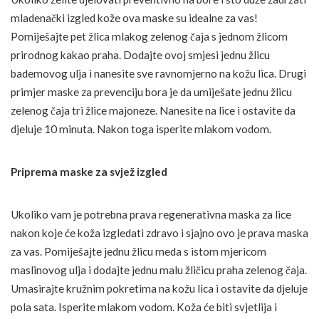
mladenački izgled kože ova maske su idealne za vas!
Pomiješajte pet žlica mlakog zelenog čaja s jednom žlicom
prirodnog kakao praha. Dodajte ovoj smjesi jednu žlicu
bademovog ulja i nanesite sve ravnomjerno na kožu lica. Drugi
primjer maske za prevenciju bora je da umiješate jednu žlicu
zelenog čaja tri žlice majoneze. Nanesite na lice i ostavite da
djeluje 10 minuta. Nakon toga isperite mlakom vodom.
Priprema maske za svjež izgled
Ukoliko vam je potrebna prava regenerativna maska za lice
nakon koje će koža izgledati zdravo i sjajno ovo je prava maska
za vas. Pomiješajte jednu žlicu meda s istom mjericom
maslinovog ulja i dodajte jednu malu žličicu praha zelenog čaja.
Umasirajte kružnim pokretima na kožu lica i ostavite da djeluje
pola sata. Isperite mlakom vodom. Koža će biti svjetlija i