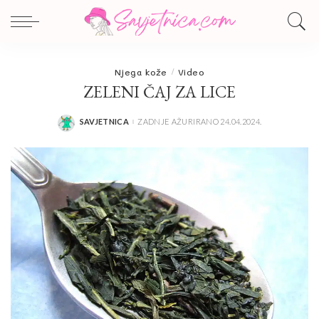
Njega kože
Video
ZELENI ČAJ ZA LICE
SAVJETNICA
ZADNJE AŽURIRANO 24.04.2024.
POSTED
BY