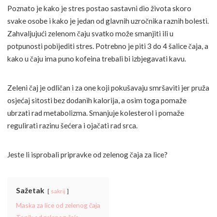
Poznato je kako je stres postao sastavni dio života skoro
svake osobe i kako je jedan od glavnih uzročnika raznih bolesti.
Zahvaljujući zelenom čaju svatko može smanjiti ili u
potpunosti pobijediti stres. Potrebno je piti 3 do 4 šalice čaja, a
kako u čaju ima puno kofeina trebali bi izbjegavati kavu.
Zeleni čaj je odličan i za one koji pokušavaju smršaviti jer pruža
osjećaj sitosti bez dodanih kalorija, a osim toga pomaže
ubrzati rad metabolizma. Smanjuje kolesterol i pomaže
regulirati razinu šećera i ojačati rad srca.
Jeste li isprobali pripravke od zelenog čaja za lice?
Sažetak
sakrij
Maska za lice od zelenog čaja