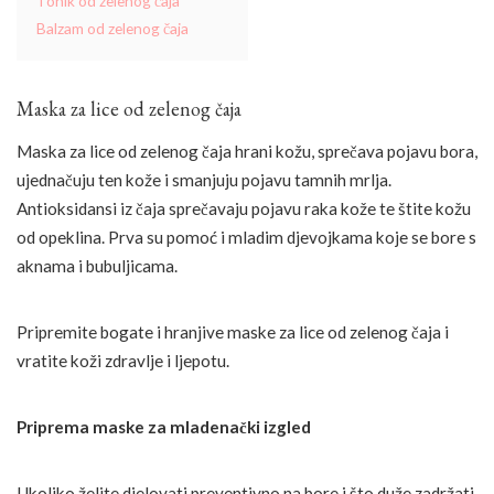
Tonik od zelenog čaja
Balzam od zelenog čaja
Maska za lice od zelenog čaja
Maska za lice od zelenog čaja hrani kožu, sprečava pojavu bora,
ujednačuju ten kože i smanjuju pojavu tamnih mrlja.
Antioksidansi iz čaja sprečavaju pojavu raka kože te štite kožu
od opeklina. Prva su pomoć i mladim djevojkama koje se bore s
aknama i bubuljicama.
Pripremite bogate i hranjive maske za lice od zelenog čaja i
vratite koži zdravlje i ljepotu.
Priprema maske za mladenački izgled
Ukoliko želite djelovati preventivno na bore i što duže zadržati