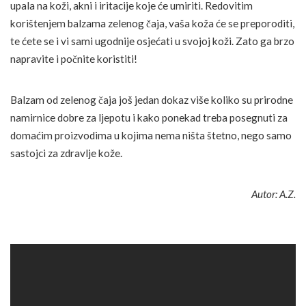
upala na koži, akni i iritacije koje će umiriti. Redovitim
korištenjem balzama zelenog čaja, vaša koža će se preporoditi,
te ćete se i vi sami ugodnije osjećati u svojoj koži. Zato ga brzo
napravite i počnite koristiti!
Balzam od zelenog čaja još jedan dokaz više koliko su prirodne
namirnice dobre za ljepotu i kako ponekad treba posegnuti za
domaćim proizvodima u kojima nema ništa štetno, nego samo
sastojci za zdravlje kože.
Autor: A.Z.