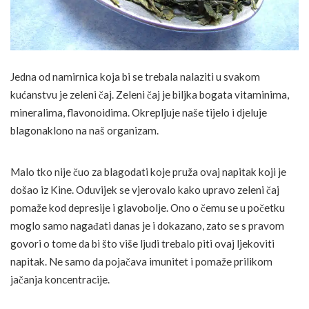
Jedna od namirnica koja bi se trebala nalaziti u svakom
kućanstvu je zeleni čaj. Zeleni čaj je biljka bogata vitaminima,
mineralima, flavonoidima. Okrepljuje naše tijelo i djeluje
blagonaklono na naš organizam.
Malo tko nije čuo za blagodati koje pruža ovaj napitak koji je
došao iz Kine. Oduvijek se vjerovalo kako upravo zeleni čaj
pomaže kod depresije i glavobolje. Ono o čemu se u početku
moglo samo nagađati danas je i dokazano, zato se s pravom
govori o tome da bi što više ljudi trebalo piti ovaj ljekoviti
napitak. Ne samo da pojačava imunitet i pomaže prilikom
jačanja koncentracije.