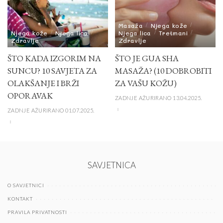
Masaža
Njega kože
Njega kože
Njega lica
Njega lica
Tretmani
Zdravlje
Zdravlje
ŠTO KADA IZGORIM NA
ŠTO JE GUA SHA
SUNCU? 10 SAVJETA ZA
MASAŽA? (10 DOBROBITI
OLAKŠANJE I BRŽI
ZA VAŠU KOŽU)
OPORAVAK
ZADNJE AŽURIRANO 13.04.2025.
ZADNJE AŽURIRANO 01.07.2025.
SAVJETNICA
O SAVJETNICI
KONTAKT
PRAVILA PRIVATNOSTI