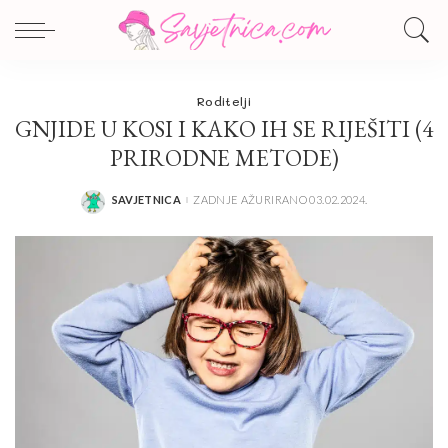
Roditelji
GNJIDE U KOSI I KAKO IH SE RIJEŠITI (4
PRIRODNE METODE)
SAVJETNICA
ZADNJE AŽURIRANO 03.02.2024.
POSTED
BY