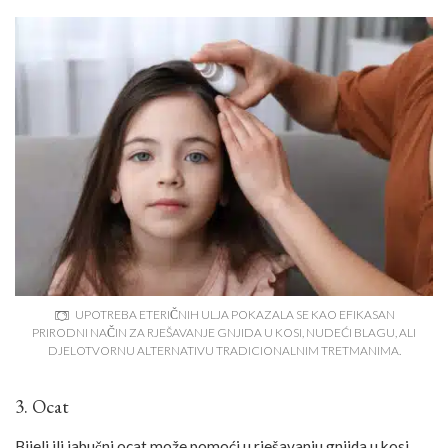
UPOTREBA ETERIČNIH ULJA POKAZALA SE KAO EFIKASAN
PRIRODNI NAČIN ZA RJEŠAVANJE GNJIDA U KOSI, NUDEĆI BLAGU, ALI
DJELOTVORNU ALTERNATIVU TRADICIONALNIM TRETMANIMA.
3. Ocat
Bijeli ili jabučni ocat može pomoći u rješavanju gnjida u kosi