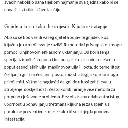
svakih nekoliko dana tijekom najmanje dva tjedna kako bi se
uhvatili svi ciklusi života ušiju.
Gnjide u kosi i kako ih se riješiti: Ključne strategije
Ako su se kod vas ili vašeg djeteta pojavile gnjide u kosi,
ključno je razumijevanje različitih metoda i pristupa koji mogu
pomoći u njihovom efikasnom uklanjanju. Od korištenja
specijaliziranih šampona i losiona, preko prirodnih rješenja
poput esencijalnih ulja, maslinovog ulja ili octa, do temeljitog
češljanja gustim češljem, postoji niz strategija koje se mogu
primijeniti. Važno je naglasiti da gnjide u kosi zahtijevaju
strpljenje, dosljednost i često kombiniranje više metoda za
potpuno rješavanje problema. Bez obzira na odabrani pristup,
upornost u ponavljanju tretmana ključna je za uspjeh, uz
paralelne preventivne mjere kako bi se izbjegla ponovna
infestacija.