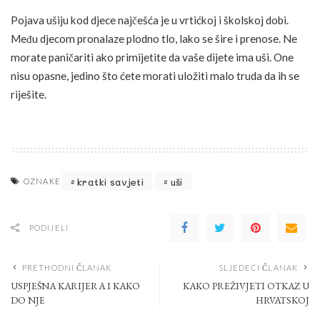
Pojava ušiju kod djece najčešća je u vrtićkoj i školskoj dobi.
Među djecom pronalaze plodno tlo, lako se šire i prenose. Ne
morate paničariti ako primijetite da vaše dijete ima uši. One
nisu opasne, jedino što ćete morati uložiti malo truda da ih se
riješite.
kratki savjeti
uši
OZNAKE
PODIJELI
PRETHODNI ČLANAK
SLJEDEĆI ČLANAK
USPJEŠNA KARIJERA I KAKO
KAKO PREŽIVJETI OTKAZ U
DO NJE
HRVATSKOJ