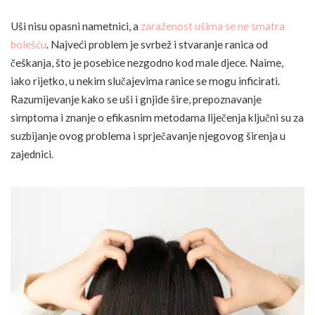
Uši nisu opasni nametnici, a
zaraženost ušima se ne smatra
bolešću
. Najveći problem je svrbež i stvaranje ranica od
češkanja, što je posebice nezgodno kod male djece. Naime,
iako rijetko, u nekim slučajevima ranice se mogu inficirati.
Razumijevanje kako se uši i gnjide šire, prepoznavanje
simptoma i znanje o efikasnim metodama liječenja ključni su za
suzbijanje ovog problema i sprječavanje njegovog širenja u
zajednici.