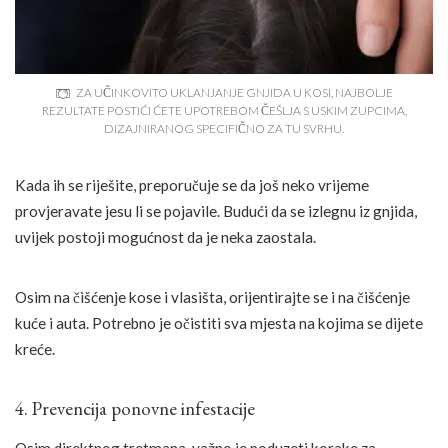
ZA UČINKOVITO UKLANJANJE GNJIDA U KOSI, NAJBOLJE
REZULTATE POSTIĆI ĆETE UPOTREBOM ČEŠLJA S USKIM ZUPCIMA,
DIZAJNIRANOG SPECIFIČNO ZA TU SVRHU.
Kada ih se riješite, preporučuje se da još neko vrijeme
provjeravate jesu li se pojavile. Budući da se izlegnu iz gnjida,
uvijek postoji mogućnost da je neka zaostala.
Osim na čišćenje kose i vlasišta, orijentirajte se i na čišćenje
kuće i auta. Potrebno je očistiti sva mjesta na kojima se dijete
kreće.
4. Prevencija ponovne infestacije