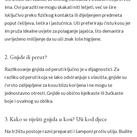
ima. Ovi paraziti ne mogu skakati niti letjeti, već se šire
isključivo preko fizičkog kontakta ili dijeljenjem predmeta
poput češljeva, šešira i jastučnica. Uši preferiraju čistu kosu jer
im pruža idealne uvjete za polaganje jajašca, što demantira
uvriježeno mišljenje da su uši znak loše higijene.
2. Gnjide ili perut?
Razlikovanje gnjida od peruti ključno je u dijagnostici. Za
razliku od peruti koja se lako odstranjuje s vlasišta, gnjide su
čvrsto zalijepljene za kosu blizu korijena i ne mogu se
jednostavno otresti. Gnjide su obično bjelkaste ili žućkaste
boje i ovalnog su oblika.
3. Kako se riješiti gnjida u kosi? Uši kod djece
Na tržištu postoje razni preparati i šamponi protiv ušiju. Budite