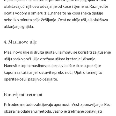
olakšavajući njihovo odvajanje od kose i tjemena. Razrijedite
ocat s vodom u omjeru 1:1, nanesite na kosu i neka djeluje
nekoliko minuta prije češljanja. Ocat ne ubija uši, ali olakšava
uklanjanje gnjida.
4. Maslinovo ulje
Maslinovo ulje ili druga gusta ulja mogu se koristiti za gušenje
ušiju preko noći. Ulje otežava ušima kretanje i disanje.
Nanesite toplo maslinovo ulje na vlasište i kosu, pokrijte
kapom za tuširanje i ostavite preko noći. Ujutro temeljito
operite kosu i pažljivo češljajte.
Ponovljeni tretmani
Prirodne metode zahtijevaju upornost i često ponavljanje. Bez
obzira na odabranu metodu, važno je tretmane ponavljati