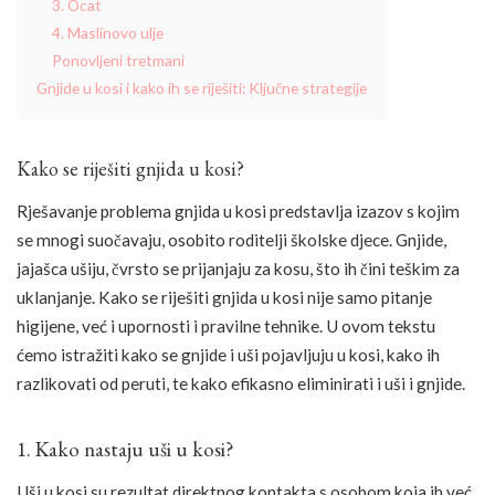
3. Ocat
4. Maslinovo ulje
Ponovljeni tretmani
Gnjide u kosi i kako ih se riješiti: Ključne strategije
Kako se riješiti gnjida u kosi?
Rješavanje problema gnjida u kosi predstavlja izazov s kojim
se mnogi suočavaju, osobito roditelji školske djece. Gnjide,
jajašca ušiju, čvrsto se prijanjaju za kosu, što ih čini teškim za
uklanjanje. Kako se riješiti gnjida u kosi nije samo pitanje
higijene, već i upornosti i pravilne tehnike. U ovom tekstu
ćemo istražiti kako se gnjide i uši pojavljuju u kosi, kako ih
razlikovati od peruti, te kako efikasno eliminirati i uši i gnjide.
1. Kako nastaju uši u kosi?
Uši u kosi su rezultat direktnog kontakta s osobom koja ih već