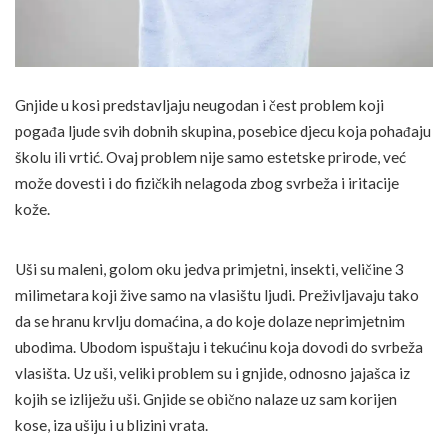
Gnjide u kosi predstavljaju neugodan i čest problem koji
pogađa ljude svih dobnih skupina, posebice djecu koja pohađaju
školu ili vrtić. Ovaj problem nije samo estetske prirode, već
može dovesti i do fizičkih nelagoda zbog svrbeža i iritacije
kože.
Uši su maleni, golom oku jedva primjetni, insekti, veličine 3
milimetara koji žive samo na vlasištu ljudi. Preživljavaju tako
da se hranu krvlju domaćina, a do koje dolaze neprimjetnim
ubodima. Ubodom ispuštaju i tekućinu koja dovodi do svrbeža
vlasišta. Uz uši, veliki problem su i gnjide, odnosno jajašca iz
kojih se izliježu uši. Gnjide se obično nalaze uz sam korijen
kose, iza ušiju i u blizini vrata.