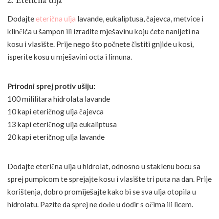
Dodajte
eterična ulja
lavande, eukaliptusa, čajevca, metvice i
klinčića u šampon ili izradite mješavinu koju ćete nanijeti na
kosu i vlasište. Prije nego što počnete čistiti gnjide u kosi,
isperite kosu u mješavini octa i limuna.
Prirodni sprej protiv ušiju:
100 mililitara hidrolata lavande
10 kapi eteričnog ulja čajevca
13 kapi eteričnog ulja eukaliptusa
20 kapi eteričnog ulja lavande
Dodajte eterična ulja u hidrolat, odnosno u staklenu bocu sa
sprej pumpicom te sprejajte kosu i vlasište tri puta na dan. Prije
korištenja, dobro promiješajte kako bi se sva ulja otopila u
hidrolatu. Pazite da sprej ne dođe u dodir s očima ili licem.