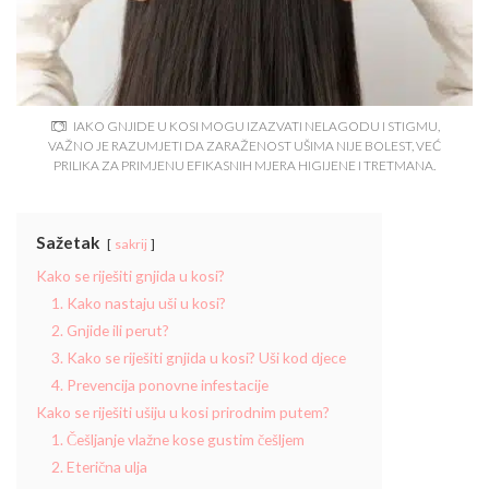
IAKO GNJIDE U KOSI MOGU IZAZVATI NELAGODU I STIGMU,
VAŽNO JE RAZUMJETI DA ZARAŽENOST UŠIMA NIJE BOLEST, VEĆ
PRILIKA ZA PRIMJENU EFIKASNIH MJERA HIGIJENE I TRETMANA.
Sažetak
sakrij
Kako se riješiti gnjida u kosi?
1. Kako nastaju uši u kosi?
2. Gnjide ili perut?
3. Kako se riješiti gnjida u kosi? Uši kod djece
4. Prevencija ponovne infestacije
Kako se riješiti ušiju u kosi prirodnim putem?
1. Češljanje vlažne kose gustim češljem
2. Eterična ulja