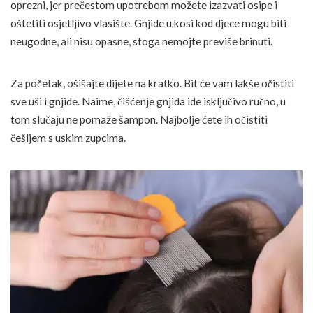
oprezni, jer prečestom upotrebom možete izazvati osipe i
oštetiti osjetljivo vlasište. Gnjide u kosi kod djece mogu biti
neugodne, ali nisu opasne, stoga nemojte previše brinuti.
Za početak, ošišajte dijete na kratko. Bit će vam lakše očistiti
sve uši i gnjide. Naime, čišćenje gnjida ide isključivo ručno, u
tom slučaju ne pomaže šampon. Najbolje ćete ih očistiti
češljem s uskim zupcima.