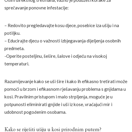
Osim direktnog tretmana, važno je poduzeti korake za
sprečavanje ponovne infestacije:
– Redovito pregledavajte kosu djece, posebice iza ušiju i na
potiljku.
– Educirajte djecu o važnosti izbjegavanja dijeljenja osobnih
predmeta.
-Operite posteljinu, šešire, šalove i odjeću na visokoj
temperaturi.
Razumijevanje kako se uši šire i kako ih efikasno tretirati može
pomoći u brzom i efikasnom rješavanju problema s gnjidama u
kosi. Pravilnim pristupom i malo strpljenja, moguće je u
potpunosti eliminirati gnjide i uši iz kose, vraćajući mir i
udobnost pogođenim osobama.
Kako se riješiti ušiju u kosi prirodnim putem?