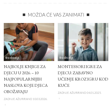
MOŽDA ĆE VAS ZANIMATI
Roditelji
Roditelji
NAJBOLJE KNJIGE ZA
MONTESSORI IGRE ZA
DJECU U 2026. – 10
DJECU: ZABAVNO
NAJPOPULARNIJIH
UČENJE KROZ IGRU KOD
NASLOVA KOJE DJECA
KUĆE
OBOŽAVAJU
ZADNJE AŽURIRANO 04.01.2025.
ZADNJE AŽURIRANO 10.03.2026.