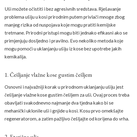
Uši možete očistiti i bez agresivnih sredstava. Rješavanje
problema ušiju u kosi prirodnim putem privlači mnoge zbog
manjeg rizika od nuspojava koje mogu pratiti kemijske
tretmane. Prirodni pristupi mogu biti jednako efikasni ako se
primjenjuju dosljedno i pravilno. Evo nekoliko metoda koje
mogu pomoći u uklanjanju ušiju iz kose bez upotrebe jakih
kemikalija.
1. Češljanje vlažne kose gustim češljem
Osnovni i najvažniji korak u prirodnom uklanjanju ušiju jest
češljanje vlažne kose gustim češljem za uši. Ovaj proces treba
obavljati svakodnevno najmanje dva tjedna kako bi se
mehanički uklonile uši i gnjide u kosi. Kosu prvo omekšajte
regeneratorom, a zatim pažljivo češljajte od korijena do vrha.
2. Eterična ulja