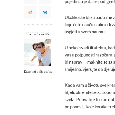
pojedincu je da se podigne 
Ukoliko ste blizu pada i ne
koje ćete naučiti kako održ
uspjeti u svom naumu.
PREPORUČENO
U nekoj svađi ili afektu, ka
vas u potpunosti razočara, 
bi napravili, maknite se sa 
smiješno, vjerujte da djeluj
Kako biti bolja osoba
Kada vam u životu sve krene
htjeli, okrenite se za sobom
sviđa. Prihvatite to kao dob
ne ponovi, i koje korake tr