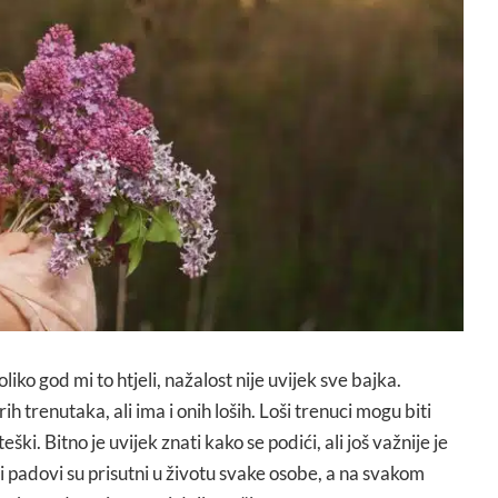
koliko god mi to htjeli, nažalost nije uvijek sve bajka.
 trenutaka, ali ima i onih loših. Loši trenuci mogu biti
ki. Bitno je uvijek znati kako se podići, ali još važnije je
 i padovi su prisutni u životu svake osobe, a na svakom