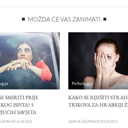
MOŽDA ĆE VAS ZANIMATI
ogija
Psihologija
E SMIRITI PRIJE
KAKO SE RIJEŠITI STRAHA
KOG ISPITA? 5
TRIKOVA ZA HRABRIJI 
JUĆIH SAVJETA
URIRANO 14.10.2024.
ZADNJE AŽURIRANO 03.10.2024.