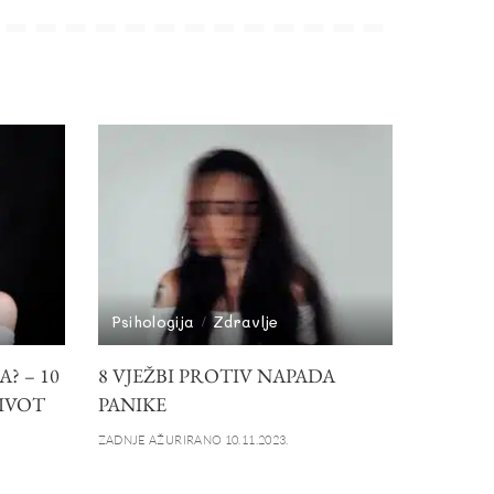
Psihologija
Zdravlje
? – 10
8 VJEŽBI PROTIV NAPADA
ŽIVOT
PANIKE
ZADNJE AŽURIRANO 10.11.2023.