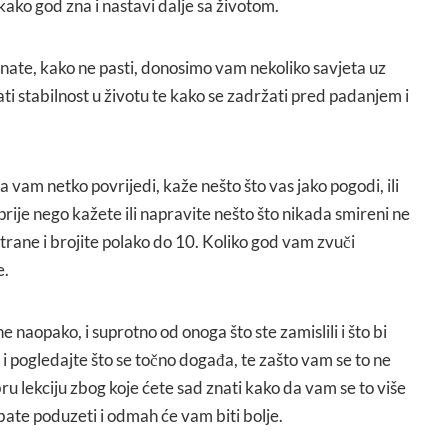
kako god zna i nastavi dalje sa životom.
 znate, kako ne pasti, donosimo vam nekoliko savjeta uz
ati stabilnost u životu te kako se zadržati pred padanjem i
da vam netko povrijedi, kaže nešto što vas jako pogodi, ili
prije nego kažete ili napravite nešto što nikada smireni ne
strane i brojite polako do 10. Koliko god vam zvuči
e.
 naopako, i suprotno od onoga što ste zamislili i što bi
 i pogledajte što se točno događa, te zašto vam se to ne
ru lekciju zbog koje ćete sad znati kako da vam se to više
ebate poduzeti i odmah će vam biti bolje.