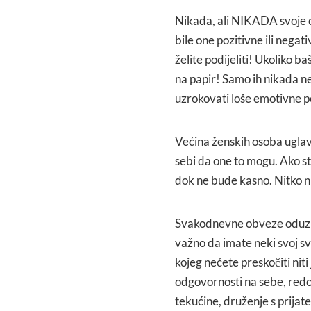
Nikada, ali NIKADA svoje os
bile one pozitivne ili negat
želite podijeliti! Ukoliko 
na papir! Samo ih nikada ne
uzrokovati loše emotivne pos
Većina ženskih osoba ugla
sebi da one to mogu. Ako ste
dok ne bude kasno. Nitko ni
Svakodnevne obveze oduzimaj
važno da imate neki svoj sv
kojeg nećete preskočiti nit
odgovornosti na sebe, redo
tekućine, druženje s prijatel