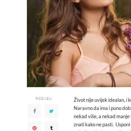
PODIJELI
Život nije uvijek idealan, i 
Naravno da ima i puno dobrih
nekad više, a nekad manje teš
znati kako ne pasti. Usponi