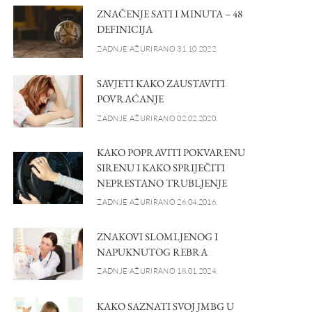
ZNAČENJE SATI I MINUTA – 48
DEFINICIJA
ZADNJE AŽURIRANO 31.10.2022.
SAVJETI KAKO ZAUSTAVITI
POVRAĆANJE
ZADNJE AŽURIRANO 02.02.2020.
KAKO POPRAVITI POKVARENU
SIRENU I KAKO SPRIJEČITI
NEPRESTANO TRUBLJENJE
ZADNJE AŽURIRANO 26.04.2016.
ZNAKOVI SLOMLJENOG I
NAPUKNUTOG REBRA
ZADNJE AŽURIRANO 18.01.2024.
KAKO SAZNATI SVOJ JMBG U