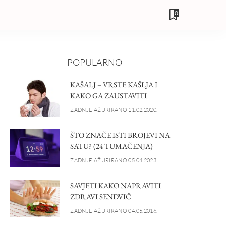
0
POPULARNO
KAŠALJ – VRSTE KAŠLJA I
KAKO GA ZAUSTAVITI
ZADNJE AŽURIRANO 11.02.2020.
ŠTO ZNAČE ISTI BROJEVI NA
SATU? (24 TUMAČENJA)
ZADNJE AŽURIRANO 05.04.2023.
SAVJETI KAKO NAPRAVITI
ZDRAVI SENDVIČ
ZADNJE AŽURIRANO 04.05.2016.