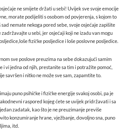
jećaje ne smijete držati u sebi! Uvijek sve svoje emocije
ivne, morate podijeliti s osobom od povjerenja, s kojom to
baš sad nemate nekoga pored sebe, svoje osjećaje zapišite
 zadržavajte u sebi, jer osjećaji koji ne izađu van mogu
ljedice,loše fizičke posljedice i loše poslovne posljedice.
vnom sve poslove preuzima na sebe dokazujući samim
 i vi jedna od njih, prestanite sa tim i potražite pomoć,
je savršen i nitko ne može sve sam, zapamtite to.
u puno psihičke i fizičke energije svakoj osobi, pa je
akodnevni raspored kojeg ćete se uvijek pridržavati i sa
i jedan zadatak, kao što je ne preuzimanje previše
vito konzumiranje hrane, vježbanje, dovoljno sna, puno
jima, itd.