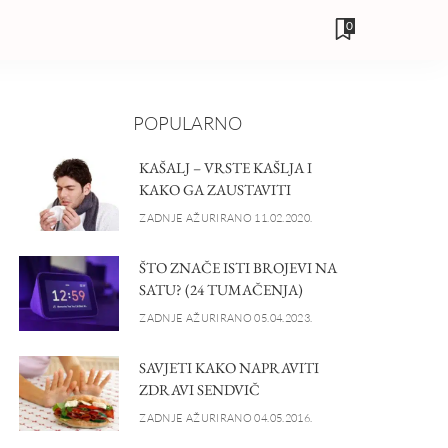
0
POPULARNO
KAŠALJ – VRSTE KAŠLJA I
KAKO GA ZAUSTAVITI
ZADNJE AŽURIRANO 11.02.2020.
ŠTO ZNAČE ISTI BROJEVI NA
SATU? (24 TUMAČENJA)
ZADNJE AŽURIRANO 05.04.2023.
SAVJETI KAKO NAPRAVITI
ZDRAVI SENDVIČ
ZADNJE AŽURIRANO 04.05.2016.