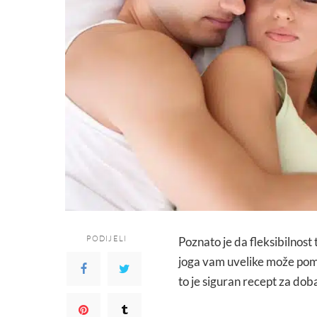
PODIJELI
Poznato je da fleksibilnost t
joga vam uvelike može pomoći
to je siguran recept za doba