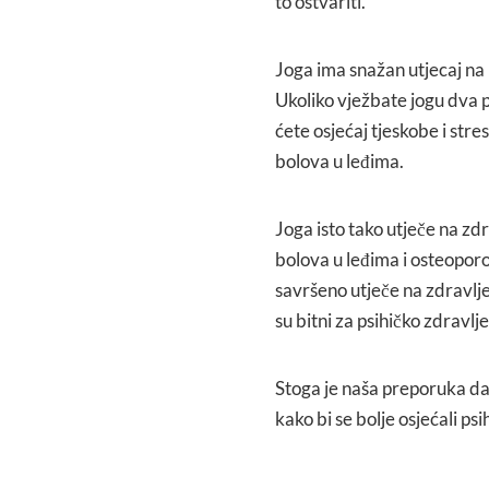
to ostvariti.
Joga ima snažan utjecaj na 
Ukoliko vježbate jogu dva p
ćete osjećaj tjeskobe i stre
bolova u leđima.
Joga isto tako utječe na zd
bolova u leđima i osteoporo
savršeno utječe na zdravlje 
su bitni za psihičko zdravlj
Stoga je naša preporuka da
kako bi se bolje osjećali psih