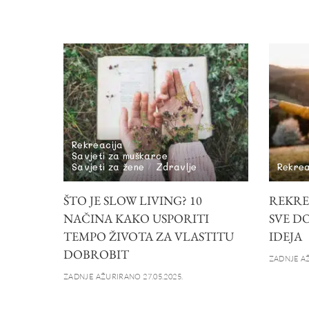
Rekreacija
Savjeti za muškarce
Savjeti za žene
Zdravlje
Rekrea
ŠTO JE SLOW LIVING? 10
REKRE
NAČINA KAKO USPORITI
SVE DO
TEMPO ŽIVOTA ZA VLASTITU
IDEJA
DOBROBIT
ZADNJE AŽ
ZADNJE AŽURIRANO 27.05.2025.