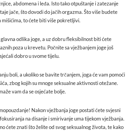
žnjice, abdomena i leđa. Isto tako otpuštanje i zatezanje
aje jače, što dovodi do jačih orgazma. Što više budete
 mišićima, to ćete biti više pokretljivi.
 glavna odlika joge, a uz dobru fleksibilnost biti ćete
aznih poza u krevetu. Počnite sa vježbanjem joge još
osjećali dobro u svome tijelu.
nju boli, a ukoliko se bavite trčanjem, joga će vam pomoći
ića, zbog kojih su mnoge seksualne aktivnosti otežane.
omaže vam da se osjećate bolje.
mopouzdanje! Nakon vježbanja joge postati ćete svjesni
 fokusiranja na disanje i smirivanje uma tijekom vježbanja.
o ćete znati što želite od svog seksualnog života, te kako