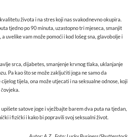
kvalitetu života i na stres koji nas svakodnevno okupira.
uta tjedno po 90 minuta, uzastopno tri mjeseca, smanjit
s, a uvelike vam može pomoći i kod lošeg sna, glavobolje i
ravlje srca, dijabetes, smanjenje krvnog tlaka, uklanjanje
zu. Pa kao što se može zaključiti joga ne samo da
cijelog tijela, ona može utjecati i na seksualne odnose, koji
e čovjeka.
 upišete satove joge i vježbajte barem dva puta na tjedan,
ički i fizički i kako bi popravili svoj seksualni život.
Autor: A.Z., Foto: Lucky Business/Shutterstock