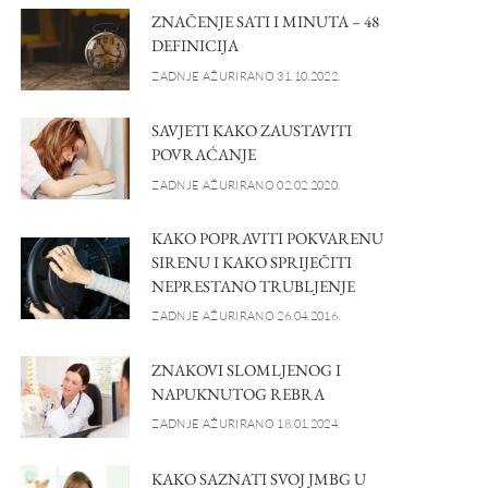
ZNAČENJE SATI I MINUTA – 48
DEFINICIJA
ZADNJE AŽURIRANO 31.10.2022.
SAVJETI KAKO ZAUSTAVITI
POVRAĆANJE
ZADNJE AŽURIRANO 02.02.2020.
KAKO POPRAVITI POKVARENU
SIRENU I KAKO SPRIJEČITI
NEPRESTANO TRUBLJENJE
ZADNJE AŽURIRANO 26.04.2016.
ZNAKOVI SLOMLJENOG I
NAPUKNUTOG REBRA
ZADNJE AŽURIRANO 18.01.2024.
KAKO SAZNATI SVOJ JMBG U