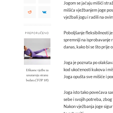
Jogom se jačaju mišići stra
mišića vježbanjem joge post
vježbali jogu i radili na ovim
Poboljšanje fleksibilnosti je
PREPORUČENO
spremniji na isprobavanje r
danas, kako bi se što prije 
Joga je poznata po olakšava
kod ukočenosti kukova i miš
Efikasne vježbe za
unutarnju stranu
Joga opušta sve mišiće i p
bedara (TOP 10!)
Joga isto tako povećava sa
sebe i svojih potreba, zbog
Nakon vježbanja joge sigurn