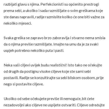
razbijati glavu s njima. Perfekcionisti su općenito prestrogi
prema sebi, a ukoliko i sada razmišljate o svim greškama koje
ste danas napravili, radije razmislite koliko će one biti važne za
nekoliko mjeseci.
Svaka greška se zapravo brzo zaboravlja i stvarno nema smisla
da o njima previše razmišljate. Imajte na umu da je za svaki
uspjeh potrebno nekoliko puta i pasti.
Neka vaši ciljevi uvijek budu realistični! Isto tako ne očekujte
od drugih da postignu visoke ciljeve koje ste sami sebi
postavili. Radije se konzultirajte sa sebi bliskom osobom, prije
nego si postavite ciljeve.
Ukoliko od sebe očekujete previše ili nemoguće, bit ćete
nezadovoljni ako ciljeve ne uspijete ostvariti. Ciljeve određujte