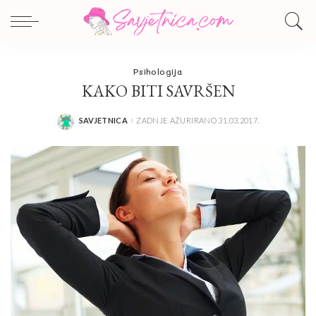
Psihologija
KAKO BITI SAVRŠEN
SAVJETNICA
ZADNJE AŽURIRANO 31.03.2017.
POSTED
BY