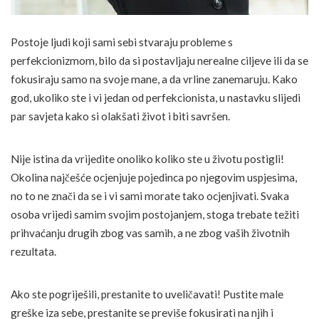
Postoje ljudi koji sami sebi stvaraju probleme s
perfekcionizmom, bilo da si postavljaju nerealne ciljeve ili da se
fokusiraju samo na svoje mane, a da vrline zanemaruju. Kako
god, ukoliko ste i vi jedan od perfekcionista, u nastavku slijedi
par savjeta kako si olakšati život i biti savršen.
Nije istina da vrijedite onoliko koliko ste u životu postigli!
Okolina najčešće ocjenjuje pojedinca po njegovim uspjesima,
no to ne znači da se i vi sami morate tako ocjenjivati. Svaka
osoba vrijedi samim svojim postojanjem, stoga trebate težiti
prihvaćanju drugih zbog vas samih, a ne zbog vaših životnih
rezultata.
Ako ste pogriješili, prestanite to uveličavati! Pustite male
greške iza sebe, prestanite se previše fokusirati na njih i