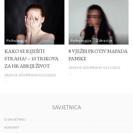
Psihologija
Psihologija
Zdravlje
KAKO SE RIJEŠITI
8 VJEŽBI PROTIV NAPADA
STRAHA? – 10 TRIKOVA
PANIKE
ZA HRABRIJI ŽIVOT
ZADNJE AŽURIRANO 10.11.2023.
ZADNJE AŽURIRANO 03.10.2024.
SAVJETNICA
O SAVJETNICI
KONTAKT