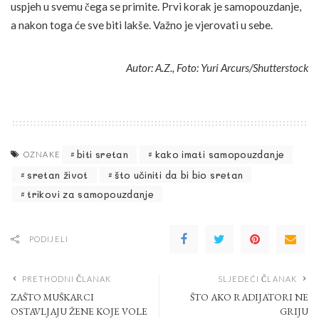
uspjeh u svemu čega se primite. Prvi korak je samopouzdanje,
a nakon toga će sve biti lakše. Važno je vjerovati u sebe.
Autor: A.Z., Foto: Yuri Arcurs/Shutterstock
biti sretan
kako imati samopouzdanje
OZNAKE
sretan život
što učiniti da bi bio sretan
trikovi za samopouzdanje
PODIJELI
PRETHODNI ČLANAK
SLJEDEĆI ČLANAK
ZAŠTO MUŠKARCI
ŠTO AKO RADIJATORI NE
OSTAVLJAJU ŽENE KOJE VOLE
GRIJU