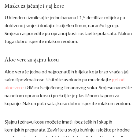
Maska za jačanje i sjaj kose
U blenderu izmiksajte jednu bananu i 1,5 decilitar mlijeka pa
dobivenoj smjesi dodajte iscijeđen limun, naranču i grejp.
Smjesu rasporedite po opranoj kosi i ostavite pola sata. Nakon
toga dobro isperite mlakom vodom.
Aloe vere za sjajnu kosu
Aloe vera je jedna od najpoznatijih biljaka koja brzo vraća sjaj
svim tipovima kose. Usitnite avokado pa mu dodajte
gel od
aloe vere
i žličicu iscijeđenog limunovog soka. Smjesu nanesite
na netom opranu kosu i prekrijte je plastičnom kapom za
kupanje. Nakon pola sata, kosu dobro isperite mlakom vodom.
Sjajnu i zdravu kosu možete imati i bez teških i skupih
kemijskih preparata. Zavirite u svoju kuhinju i složite prirodne