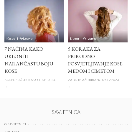
Kosa i frizure
Kosa i frizure
7 NAČINA KAKO
5 KORAKA ZA
UKLONITI
PRIRODNO
NARANČASTU BOJU
POSVJETLJIVANJE KOSE
KOSE
MEDOM I CIMETOM
ZADNJE AŽURIRANO 10.01.2024.
ZADNJE AŽURIRANO 05.12.2023.
SAVJETNICA
O SAVJETNICI
KONTAKT