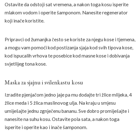
Ostavite da odstoji sat vremena, a nakon toga kosu isperite
mlakom vodom i operite šamponom. Nanesite regenerator
koji inače koristite.
Pripravci od žumanjka često se koriste za njegu kose i tjemena,
a mogu vam pomoći kod postizanja sjaja kod svih tipova kose,
kod ispucalih vrhova te posebice kod masne kose i dobivanja
svjetlijeg tona kose.
Maska za sjajnu i svilenkastu kosu
Izradite pjenjačom jedno jaje pa mu dodajte tri žlice mlijeka, 4
žlice meda i 5 žlica maslinovog ulja. Na kraju u smjesu
umiješajte jednu zgnječenu bananu. Sve dobro promiješajte i
nanesite na suhu kosu. Ostavite pola sata, a nakon toga
isperite i operite kao i inače šamponom.