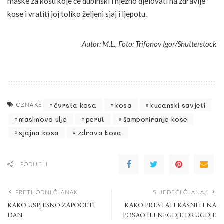
maske za kosu koje će dubinski i nježno djelovati na zdravlje
kose i vratiti joj toliko željeni sjaj i ljepotu.
Autor: M.L., Foto: Trifonov Igor/Shutterstock
čvrsta kosa
kosa
kucanski savjeti
OZNAKE
maslinovo ulje
perut
šamponiranje kose
sjajna kosa
zdrava kosa
PODIJELI
PRETHODNI ČLANAK
SLJEDEĆI ČLANAK
KAKO USPJEŠNO ZAPOČETI
KAKO PRESTATI KASNITI NA
DAN
POSAO ILI NEGDJE DRUGDJE