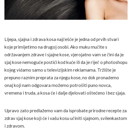
Lijepa, sjajna i zdrava kosa najčešće je jedna od prvih stvari
koje primijetimo na drugoj osobi. Ako muku mučite s
održavanjem zdrave i sjajne kose, vjerojatno vam se čini da je
sjaj kose nemoguće postići kod kuće ili da je riječ o photoshopu
kojeg viđamo samo u televizijskim reklamama. Tržište je
prepuno raznim preprata za njegu kose, no dok pronađemo
onaj koji nam odgovara možemo potrošiti puno novca,
vremena i truda, a kosa će i dalje djelovati oštećeno i bez sjaja.
Upravo zato predlažemo vam da isprobate prirodne recepte za
zdrav sjaj kose koji će i vašu kosu učiniti sjajnom, svilenkastom
i zdravom.