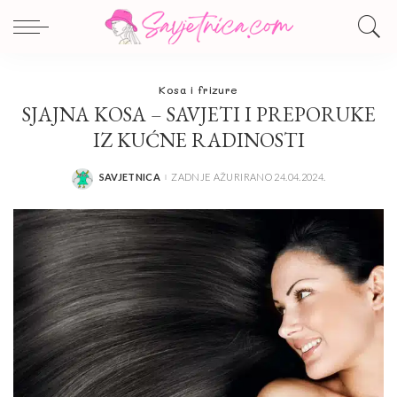
Kosa i frizure
SJAJNA KOSA – SAVJETI I PREPORUKE
IZ KUĆNE RADINOSTI
SAVJETNICA
ZADNJE AŽURIRANO 24.04.2024.
POSTED
BY