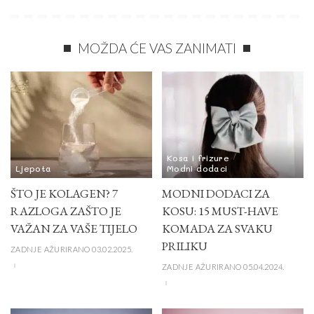
MOŽDA ĆE VAS ZANIMATI
Kosa i frizure
Ljepota
Modni dodaci
ŠTO JE KOLAGEN? 7
MODNI DODACI ZA
RAZLOGA ZAŠTO JE
KOSU: 15 MUST-HAVE
VAŽAN ZA VAŠE TIJELO
KOMADA ZA SVAKU
PRILIKU
ZADNJE AŽURIRANO 03.02.2025.
ZADNJE AŽURIRANO 05.04.2024.