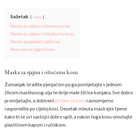
Sažetak
sakrij
Maska za sjajnu i oštećenu kosu
Maska za sjajnu i svilenkastu kosu
Maska za jačanje i sjaj kose
Aloe vere za sjajnu kosu
Maska za sjajnu i oštećenu kosu
Žumanjak izradite pjenjačom pa ga pomiješajte s jednom
žlicom maslinovog ulja te dvije male žličice konjaka. Sve dobro
promiješajte, a dobiveni
preljev za kosu
ravnomjerno
rasporedite po cijeloj kosi. Desetak minuta masirajte tjeme
kako bi se svi sastojci dobro upili, a nakon toga kosu omotajte
plastičnom kapom i ručnikom.