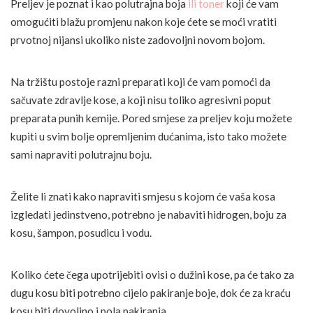
Preljev je poznat i kao polutrajna boja
ili toner
koji će vam
omogućiti blažu promjenu nakon koje ćete se moći vratiti
prvotnoj nijansi ukoliko niste zadovoljni novom bojom.
Na tržištu postoje razni preparati koji će vam pomoći da
sačuvate zdravlje kose, a koji nisu toliko agresivni poput
preparata punih kemije. Pored smjese za preljev koju možete
kupiti u svim bolje opremljenim dućanima, isto tako možete
sami napraviti polutrajnu boju.
Želite li znati kako napraviti smjesu s kojom će vaša kosa
izgledati jedinstveno, potrebno je nabaviti hidrogen, boju za
kosu, šampon, posudicu i vodu.
Koliko ćete čega upotrijebiti ovisi o dužini kose, pa će tako za
dugu kosu biti potrebno cijelo pakiranje boje, dok će za kraću
kosu biti dovoljno i pola pakiranja.