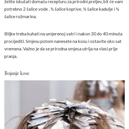
želite iskušati domaću recepturu za prirodni preljev, bit će vam
potrebno 2 šalice vode , ½ šalice koprive, ½ šalice kadulje i ½
šalice ružmarina.
Biljke treba kuhati na umjerenoj vatri i nakon 30 do 40 minuta
procijediti. Smjesu potom nanesete na kosu i ostavite oko sat
vremena. Važno je da se prirodna smjesa utrlja na vlasi prije
pranja.
Bojanje kose