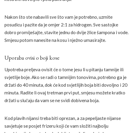
Nakon što ste nabavili sve što vam je potrebno, uzmite
posudicu i pazite da je omjer 2:1 za hidrogen. Sve sastojke
dobro promiješajte, stavite jednu do dvije žlice šampona i vode.
Smjesu potom nanesite na kosu i nježno umasirajte.
Uporaba ovisi o boji kose
Upotreba preljeva ovisit će o tome jesu li u pitanju tamnije ili
svjetlije boje. Ako se radi o tamnijim tonovima, potrebno ga je
držati do 40 minuta, dok će kod svjetlijih boja biti dovoljno i 20
minuta. Radite li ovaj tretman prvi put, smjesu možete kratko
držati u slučaju da vam se ne svidi dobivena boja.
Kod plavih nijansi treba biti oprezan, a za pepeljaste nijanse
savjetuje se posjet frizeru koji će vam složiti najbolju