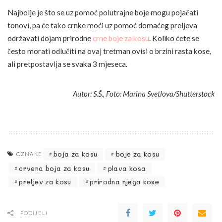
Najbolje je što se uz pomoć polutrajne boje mogu pojačati
tonovi, pa će tako crnke moći uz pomoć domaćeg preljeva
održavati dojam prirodne
crne boje za kosu
. Koliko ćete se
često morati odlučiti na ovaj tretman ovisi o brzini rasta kose,
ali pretpostavlja se svaka 3 mjeseca
.
Autor: S.Š., Foto: Marina Svetlova/Shutterstock
boja za kosu
boje za kosu
OZNAKE
crvena boja za kosu
plava kosa
preljev za kosu
prirodna njega kose
PODIJELI