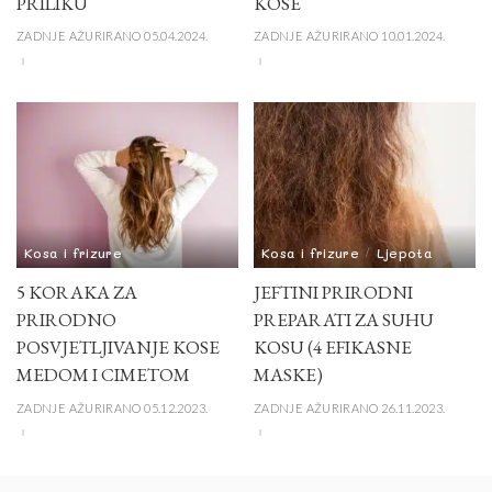
PRILIKU
KOSE
ZADNJE AŽURIRANO 05.04.2024.
ZADNJE AŽURIRANO 10.01.2024.
Kosa i frizure
Kosa i frizure
Ljepota
5 KORAKA ZA
JEFTINI PRIRODNI
PRIRODNO
PREPARATI ZA SUHU
POSVJETLJIVANJE KOSE
KOSU (4 EFIKASNE
MEDOM I CIMETOM
MASKE)
ZADNJE AŽURIRANO 05.12.2023.
ZADNJE AŽURIRANO 26.11.2023.