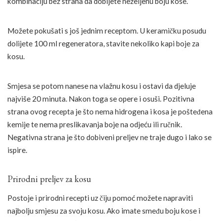
kombinaciju bez straha da dobijete neželjenu boju kose.
Možete pokušati s još jednim receptom. U keramičku posudu
dolijete 100 ml regeneratora, stavite nekoliko kapi boje za
kosu.
Smjesa se potom nanese na vlažnu kosu i ostavi da djeluje
najviše 20 minuta. Nakon toga se opere i osuši. Pozitivna
strana ovog recepta je što nema hidrogena i kosa je pošteđena
kemije te nema preslikavanja boje na odjeću ili ručnik.
Negativna strana je što dobiveni preljev ne traje dugo i lako se
ispire.
Prirodni preljev za kosu
Postoje i prirodni recepti uz čiju pomoć možete napraviti
najbolju smjesu za svoju kosu. Ako imate smeđu boju kose i