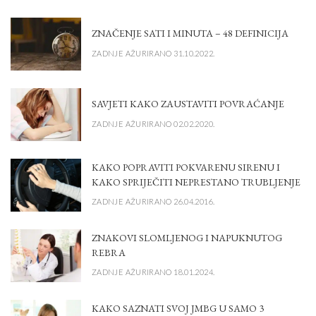
ZNAČENJE SATI I MINUTA – 48 DEFINICIJA
ZADNJE AŽURIRANO 31.10.2022.
SAVJETI KAKO ZAUSTAVITI POVRAĆANJE
ZADNJE AŽURIRANO 02.02.2020.
KAKO POPRAVITI POKVARENU SIRENU I
KAKO SPRIJEČITI NEPRESTANO TRUBLJENJE
ZADNJE AŽURIRANO 26.04.2016.
ZNAKOVI SLOMLJENOG I NAPUKNUTOG
REBRA
ZADNJE AŽURIRANO 18.01.2024.
KAKO SAZNATI SVOJ JMBG U SAMO 3