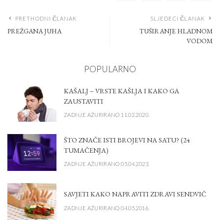
PRETHODNI ČLANAK
SLJEDEĆI ČLANAK
PREŽGANA JUHA
TUŠIRANJE HLADNOM
VODOM
POPULARNO
KAŠALJ – VRSTE KAŠLJA I KAKO GA
ZAUSTAVITI
ZADNJE AŽURIRANO 11.02.2020.
ŠTO ZNAČE ISTI BROJEVI NA SATU? (24
TUMAČENJA)
ZADNJE AŽURIRANO 05.04.2023.
SAVJETI KAKO NAPRAVITI ZDRAVI SENDVIČ
ZADNJE AŽURIRANO 04.05.2016.