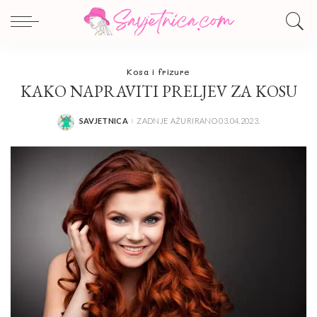
Kosa i frizure
KAKO NAPRAVITI PRELJEV ZA KOSU
SAVJETNICA
ZADNJE AŽURIRANO 03.04.2023.
POSTED
BY