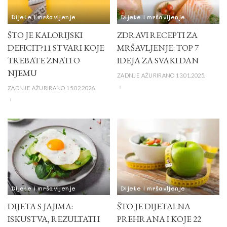
Dijete i mršavljenje
Dijete i mršavljenje
ŠTO JE KALORIJSKI
ZDRAVI RECEPTI ZA
DEFICIT?11 STVARI KOJE
MRŠAVLJENJE: TOP 7
TREBATE ZNATI O
IDEJA ZA SVAKI DAN
NJEMU
ZADNJE AŽURIRANO 13.01.2025.
ZADNJE AŽURIRANO 15.02.2026.
Dijete i mršavljenje
Dijete i mršavljenje
DIJETA S JAJIMA:
ŠTO JE DIJETALNA
ISKUSTVA, REZULTATI I
PREHRANA I KOJE 22