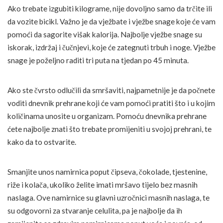
Ako trebate izgubiti kilograme, nije dovoljno samo da trčite ili
da vozite bicikl. Važno je da vježbate i vježbe snage koje će vam
pomoći da sagorite višak kalorija. Najbolje vježbe snage su
iskorak, izdržaj i čučnjevi, koje će zategnuti trbuh i noge. Vježbe
snage je poželjno raditi tri puta na tjedan po 45 minuta.
Ako ste čvrsto odlučili da smršaviti, najpametnije je da počnete
voditi dnevnik prehrane koji će vam pomoći pratiti što i u kojim
količinama unosite u organizam. Pomoću dnevnika prehrane
ćete najbolje znati što trebate promijeniti u svojoj prehrani, te
kako da to ostvarite.
Smanjite unos namirnica poput čipseva, čokolade, tjestenine,
riže i kolača, ukoliko želite imati mršavo tijelo bez masnih
naslaga. Ove namirnice su glavni uzročnici masnih naslaga, te
su odgovorni za stvaranje celulita, pa je najbolje da ih