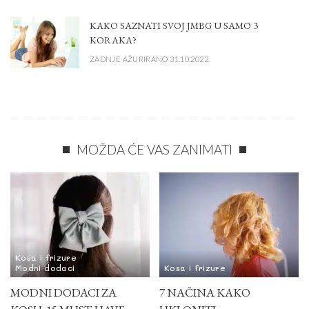
KAKO SAZNATI SVOJ JMBG U SAMO 3
KORAKA?
ZADNJE AŽURIRANO 31.10.2022.
MOŽDA ĆE VAS ZANIMATI
Kosa i frizure
Modni dodaci
Kosa i frizure
MODNI DODACI ZA
7 NAČINA KAKO