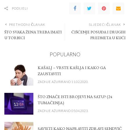
PODIJELI
PRETHODNI ČLANAK
SLJEDEĆI ČLANAK
ŠTO SVAKA ŽENA TREBA IMATI
ČIŠĆENJE POSUĐA I DRUGIH
U TORBICI
PREDMETA U KUĆI
POPULARNO
KAŠALJ – VRSTE KAŠLJA I KAKO GA
ZAUSTAVITI
ZADNJE AŽURIRANO 11.02.2020.
ŠTO ZNAČE ISTI BROJEVI NA SATU? (24
TUMAČENJA)
ZADNJE AŽURIRANO 05.04.2023.
SAVJETI KAKO NAPRAVITI ZDRAVI SENDVIČ