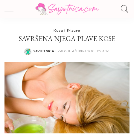
Kosa i frizure
SAVRŠENA NJEGA PLAVE KOSE
SAVJETNICA
ZADNJE AŽURIRANO 03.05.2016.
POSTED
BY