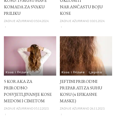
KOSU: 15 MUST-HAVE
UKLONITI
KOMADA ZA SVAKU
NARANČASTU BOJU
PRILIKU
KOSE
ZADNJE AŽURIRANO 05.04.2024.
ZADNJE AŽURIRANO 10.01.2024.
Kosa i frizure
Kosa i frizure
Ljepota
5 KORAKA ZA
JEFTINI PRIRODNI
PRIRODNO
PREPARATI ZA SUHU
POSVJETLJIVANJE KOSE
KOSU (4 EFIKASNE
MEDOM I CIMETOM
MASKE)
ZADNJE AŽURIRANO 05.12.2023.
ZADNJE AŽURIRANO 26.11.2023.