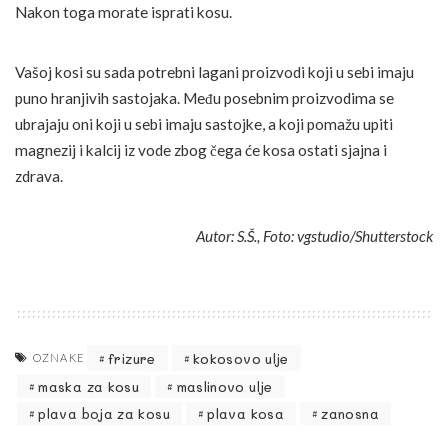
Nakon toga morate isprati kosu.
Vašoj kosi su sada potrebni lagani proizvodi koji u sebi imaju
puno hranjivih sastojaka. Među posebnim proizvodima se
ubrajaju oni koji u sebi imaju sastojke, a koji pomažu upiti
magnezij i kalcij iz vode zbog čega će kosa ostati sjajna i
zdrava.
Autor: S.Š., Foto: vgstudio/Shutterstock
frizure
kokosovo ulje
OZNAKE
maska za kosu
maslinovo ulje
plava boja za kosu
plava kosa
zanosna