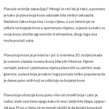
Plavuše se bolje zabavljaju? Mnogi će reći da je tako, a poznato
je kako je plava boja kose oduvijek bila simbol seksepila.
Nažalost takva boja ima i svoju cijenu, a sve žene koje se
odluče na bojanje kose u spomenutu nijansu, svjesne su kako su
svoju kosu izložile agresivnim tretmanima, zbog čega ona
može postati suha.
Plava boja kose je privlačna i još iz vremena 20. stoljeća kada
je scenom vladala čuvena ikona Marylin Monroe. Njezin
osmijeh, bokovi i platinasta nijansa plave bili su zaštitni znak
glumice, a plava boja je nakon toga postala toliko popularna da
je danas puno onih koji se odlučuju na bojanje kose.
Plava boja oštećuje kosu puno više od ostalih boja i zato je
važno znati savršenu njegu kako bi ona i dalje bila lijepa, sjajna i
zdrava. Prvo u čemu će se mnogi složiti je da bojate kosu kod