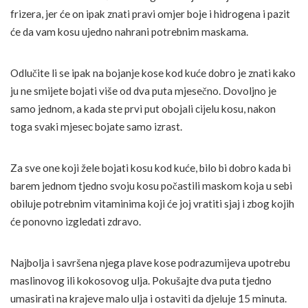
frizera, jer će on ipak znati pravi omjer boje i hidrogena i pazit
će da vam kosu ujedno nahrani potrebnim maskama.
Odlučite li se ipak na bojanje kose kod kuće dobro je znati kako
ju ne smijete bojati više od dva puta mjesečno. Dovoljno je
samo jednom, a kada ste prvi put obojali cijelu kosu, nakon
toga svaki mjesec bojate samo izrast.
Za sve one koji žele bojati kosu kod kuće, bilo bi dobro kada bi
barem jednom tjedno svoju kosu počastili maskom koja u sebi
obiluje potrebnim vitaminima koji će joj vratiti sjaj i zbog kojih
će ponovno izgledati zdravo.
Najbolja i savršena njega plave kose podrazumijeva upotrebu
maslinovog ili kokosovog ulja. Pokušajte dva puta tjedno
umasirati na krajeve malo ulja i ostaviti da djeluje 15 minuta.