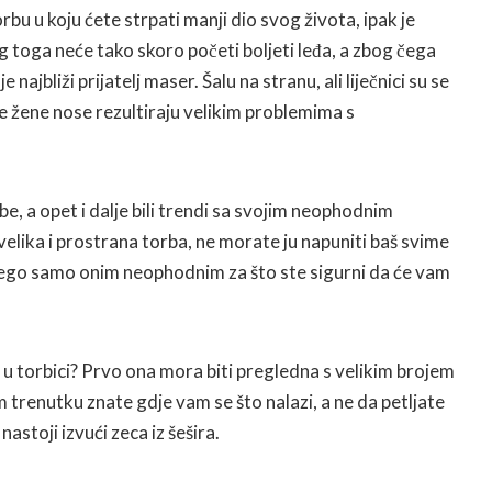
torbu u koju ćete strpati manji dio svog života, ipak je
g toga neće tako skoro početi boljeti leđa, a zbog čega
 najbliži prijatelj maser. Šalu na stranu, ali liječnici su se
je žene nose rezultiraju velikim problemima s
be, a opet i dalje bili trendi sa svojim neophodnim
lika i prostrana torba, ne morate ju napuniti baš svime
ego samo onim neophodnim za što ste sigurni da će vam
 u torbici? Prvo ona mora biti pregledna s velikim brojem
 trenutku znate gdje vam se što nalazi, a ne da petljate
nastoji izvući zeca iz šešira.