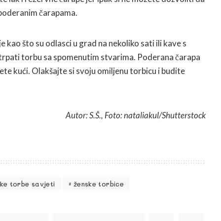
s poderanim čarapama.
 kao što su odlasci u grad na nekoliko sati ili kave s
o trpati torbu sa spomenutim stvarima. Poderana čarapa
e kući. Olakšajte si svoju omiljenu torbicu i budite
.
Autor: S.Š., Foto: nataliakul/Shutterstock
ike torbe savjeti
ženske torbice