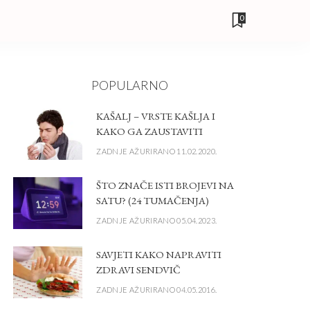
0
POPULARNO
KAŠALJ – VRSTE KAŠLJA I
KAKO GA ZAUSTAVITI
ZADNJE AŽURIRANO 11.02.2020.
ŠTO ZNAČE ISTI BROJEVI NA
SATU? (24 TUMAČENJA)
ZADNJE AŽURIRANO 05.04.2023.
SAVJETI KAKO NAPRAVITI
ZDRAVI SENDVIČ
ZADNJE AŽURIRANO 04.05.2016.