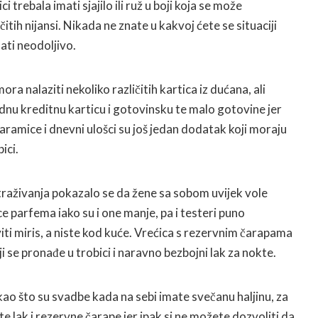
i trebala imati sjajilo ili ruž u boji koja se može
čitih nijansi. Nikada ne znate u kakvoj ćete se situaciji
dati neodoljivo.
a nalaziti nekoliko različitih kartica iz dućana, ali
dnu kreditnu karticu i gotovinsku te malo gotovine jer
aramice i dnevni ulošci su još jedan dodatak koji moraju
ici.
raživanja pokazalo se da žene sa sobom uvijek vole
ce parfema iako su i one manje, pa i testeri puno
viti miris, a niste kod kuće. Vrećica s rezervnim čarapama
ji se pronađe u trobici i naravno bezbojni lak za nokte.
o što su svadbe kada na sebi imate svečanu haljinu, za
te lak i rezervne čarape jer ipak si ne možete dozvoliti da