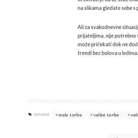
na slikama gledate sebe 
Ali za svakodnevne situacije
prijateljima, nije potrebn
može pričekati dok ne dođet
trendi bez bolova u leđima
male torbe
velike torbe
vel
OZNAKE