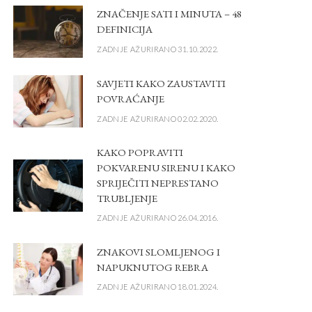
ZNAČENJE SATI I MINUTA – 48
DEFINICIJA
ZADNJE AŽURIRANO 31.10.2022.
SAVJETI KAKO ZAUSTAVITI
POVRAĆANJE
ZADNJE AŽURIRANO 02.02.2020.
KAKO POPRAVITI
POKVARENU SIRENU I KAKO
SPRIJEČITI NEPRESTANO
TRUBLJENJE
ZADNJE AŽURIRANO 26.04.2016.
ZNAKOVI SLOMLJENOG I
NAPUKNUTOG REBRA
ZADNJE AŽURIRANO 18.01.2024.