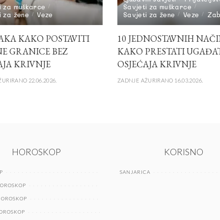
i za muškarce
Savjeti za muškarce
i za žene
Veze
Savjeti za žene
Veze
Za
AKA KAKO POSTAVITI
10 JEDNOSTAVNIH NAČ
E GRANICE BEZ
KAKO PRESTATI UGAĐAT
AJA KRIVNJE
OSJEĆAJA KRIVNJE
URIRANO 22.06.2026.
ZADNJE AŽURIRANO 16.03.2026.
HOROSKOP
KORISNO
P
SANJARICA
HOROSKOP
HOROSKOP
HOROSKOP