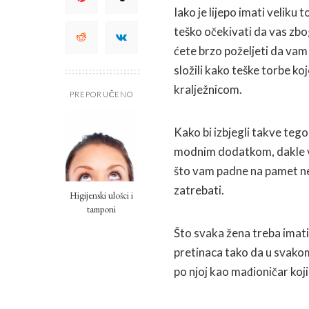
Iako je lijepo imati veliku 
teško očekivati da vas zbo
ćete brzo poželjeti da vam je
složili kako teške torbe ko
kralježnicom.
PREPORUČENO
Kako bi izbjegli takve tego
modnim dodatkom, dakle ve
što vam padne na pamet n
zatrebati.
Higijenski ulošci i
tamponi
Što svaka žena treba imati
pretinaca tako da u svakom
po njoj kao mađioničar koji 