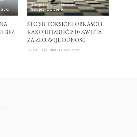
Savjeti za muškarce
bava
Savjeti za žene
INA
ŠTO SU TOKSIČNI OBRASCI I
I BEZ
KAKO IH IZBJEĆI? 10 SAVJETA
ZA ZDRAVIJE ODNOSE
ZADNJE AŽURIRANO 24.02.2026.