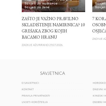
Savjeti za muškarce
Savjet
Savjeti za žene
Savjet
ZAŠTO JE VAŽNO PRAVILNO
7 KOR
SKLADIŠTENJE NAMIRNICA? 10
OSOBN
GREŠAKA ZBOG KOJIH
OSJEĆ
BACAMO HRANU
ZADNJE AŽ
ZADNJE AŽURIRANO 29.07.2026.
SAVJETNICA
O SAVJETNICI
HOROSKO
KONTAKT
DNEVNI 
PRAVILA PRIVATNOSTI
KINESKI 
UVJETI KORIŠTENJA
OSOBNI 