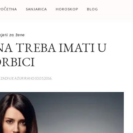
POČETNA
SANJARICA
HOROSKOP
BLOG
jeti za žene
NA TREBA IMATI U
RBICI
ZADNJE AŽURIRANO 03.05.2016.