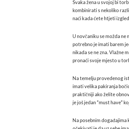
Svaka žena u svojoj bi torbic
kombinirati s nekoliko razli
naći kada ćete htjeti izgle
U novčaniku se možda ne mor
potrebno je imati barem je
nikada se ne zna. Vlažne m
pronaći svoje mjesto u torb
Na temelju provedenog ist
imati velika pakiranja boči
praktičniji ako želite obno
je još jedan “must have” ko
Na posebnim događajima ka
očekivati je da uz sebe ima