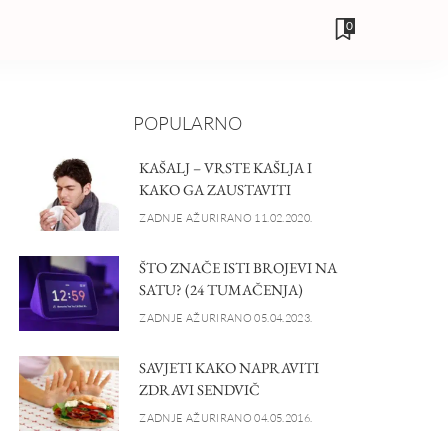
0
POPULARNO
KAŠALJ – VRSTE KAŠLJA I
KAKO GA ZAUSTAVITI
ZADNJE AŽURIRANO 11.02.2020.
ŠTO ZNAČE ISTI BROJEVI NA
SATU? (24 TUMAČENJA)
ZADNJE AŽURIRANO 05.04.2023.
SAVJETI KAKO NAPRAVITI
ZDRAVI SENDVIČ
ZADNJE AŽURIRANO 04.05.2016.