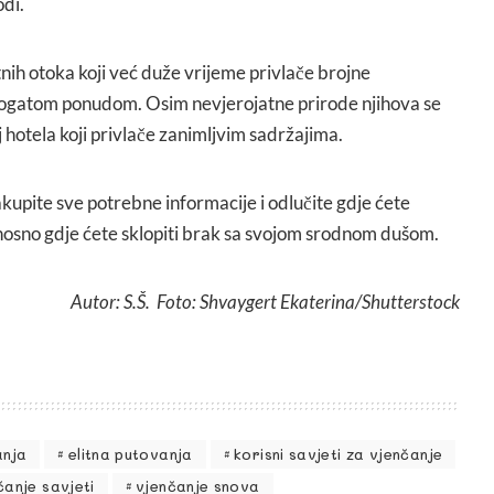
odi.
nih otoka koji već duže vrijeme privlače brojne
bogatom ponudom. Osim nevjerojatne prirode njihova se
 hotela koji privlače zanimljvim sadržajima.
kupite sve potrebne informacije i odlučite gdje ćete
dnosno gdje ćete sklopiti brak sa svojom srodnom dušom.
Autor: S.Š. Foto: Shvaygert Ekaterina/Shutterstock
anja
elitna putovanja
korisni savjeti za vjenčanje
čanje savjeti
vjenčanje snova