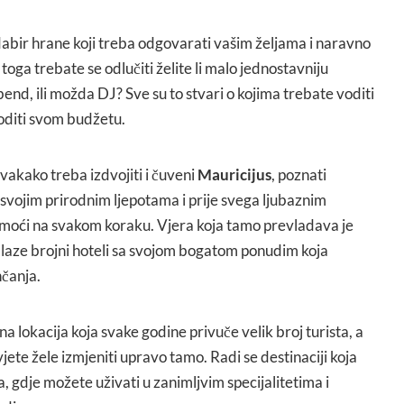
odabir hrane koji treba odgovarati vašim željama i naravno
toga trebate se odlučiti želite li malo jednostavniju
bend, ili možda DJ? Sve su to stvari o kojima trebate voditi
goditi svom budžetu.
vakako treba izdvojiti i čuveni
Mauricijus
, poznati
e svojim prirodnim ljepotama i prije svega ljubaznim
moći na svakom koraku. Vjera koja tamo prevladava je
alaze brojni hoteli sa svojom bogatom ponudim koja
nčanja.
na lokacija koja svake godine privuče velik broj turista, a
avjete žele izmjeniti upravo tamo. Radi se destinaciji koja
, gdje možete uživati u zanimljvim specijalitetima i