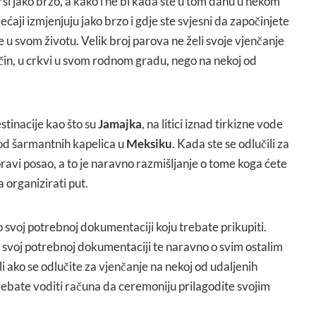
 jako brzo, a kako i ne bi kada ste u tom danu u nekom
ćaji izmjenjuju jako brzo i gdje ste svjesni da započinjete
 u svom životu. Velik broj parova ne želi svoje vjenčanje
ačin, u crkvi u svom rodnom gradu, nego na nekoj od
estinacije kao što su
Jamajka
, na litici iznad tirkizne vode
j od šarmantnih kapelica u
Meksiku
. Kada ste se odlučili za
 pravi posao, a to je naravno razmišljanje o tome koga ćete
 organizirati put.
o svoj potrebnoj dokumentaciji koju trebate prikupiti.
o svoj potrebnoj dokumentaciji te naravno o svim ostalim
ali ako se odlučite za vjenčanje na nekoj od udaljenih
trebate voditi računa da ceremoniju prilagodite svojim