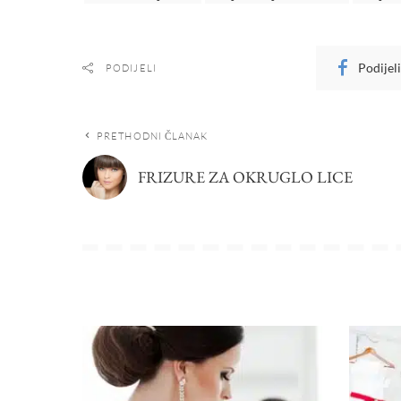
Podijel
PODIJELI
PRETHODNI ČLANAK
FRIZURE ZA OKRUGLO LICE