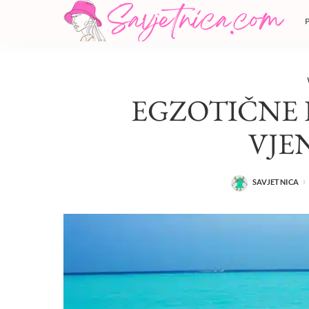
EGZOTIČNE 
VJE
SAVJETNICA
POSTED
BY