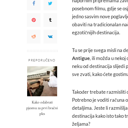
napornim pripremama završi
posebnom filmu, gdje se osje
jedno sasvim nove poglavlje
obaviti na tradicionalan n
egzotičnijih destinacija.
Tu se prije svega misli na d
Antigue
, ili možda u neko
PREPORUČENO
neku od destinacija slijedi
sve zvati, kako ćete gostima
Također trebate razmisliti 
Potrebno je voditi računa 
Kako odabrati
detaljima. Jeste li razmišlj
pjesmu za prvi bračni
ples
destinacija kako isto tako 
željama?