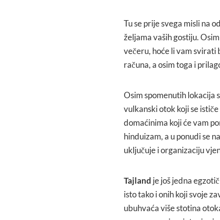
Tu se prije svega misli na 
željama vaših gostiju. Osim 
večeru, hoće li vam svirati 
računa, a osim toga i prila
Osim spomenutih lokacija s
vulkanski otok koji se istič
domaćinima koji će vam po
hinduizam, a u ponudi se n
uključuje i organizaciju vje
Tajland
je još jedna egzotič
isto tako i onih koji svoje z
ubuhvaća više stotina otoka