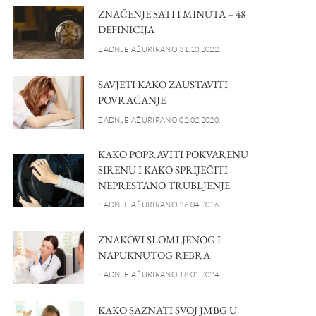
ZNAČENJE SATI I MINUTA – 48
DEFINICIJA
ZADNJE AŽURIRANO 31.10.2022.
SAVJETI KAKO ZAUSTAVITI
POVRAĆANJE
ZADNJE AŽURIRANO 02.02.2020.
KAKO POPRAVITI POKVARENU
SIRENU I KAKO SPRIJEČITI
NEPRESTANO TRUBLJENJE
ZADNJE AŽURIRANO 26.04.2016.
ZNAKOVI SLOMLJENOG I
NAPUKNUTOG REBRA
ZADNJE AŽURIRANO 18.01.2024.
KAKO SAZNATI SVOJ JMBG U