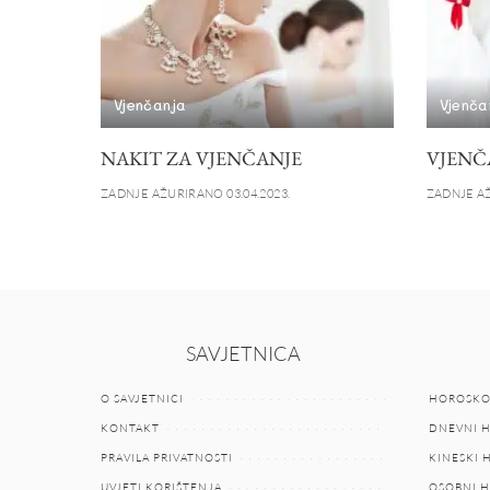
Vjenčanja
Vjenča
NAKIT ZA VJENČANJE
VJENČ
ZADNJE AŽURIRANO 03.04.2023.
ZADNJE AŽ
SAVJETNICA
O SAVJETNICI
HOROSKO
KONTAKT
DNEVNI 
PRAVILA PRIVATNOSTI
KINESKI
UVJETI KORIŠTENJA
OSOBNI 