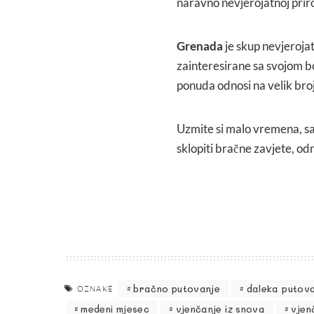
naravno nevjerojatnoj prir
Grenada
je skup nevjerojat
zainteresirane sa svojom 
ponuda odnosi na velik broj
Uzmite si malo vremena, sa
sklopiti bračne zavjete, o
bračno putovanje
daleka putov
OZNAKE
medeni mjesec
vjenčanje iz snova
vjen