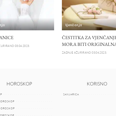
nja
Vjenčanja
ANICE
ČESTITKA ZA VJENČANJ
MORA BITI ORIGINALN
URIRANO 03.04.2023.
ZADNJE AŽURIRANO 03.04.2023.
HOROSKOP
KORISNO
P
SANJARICA
HOROSKOP
 HOROSKOP
HOROSKOP