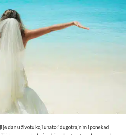
i je dan u životu koji unatoč dugotrajnim i ponekad