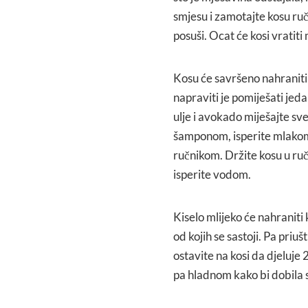
smjesu i zamotajte kosu ru
posuši. Ocat će kosi vratiti 
Kosu će savršeno nahraniti
napraviti je pomiješati jeda
ulje i avokado miješajte sv
šamponom, isperite mlakom
ručnikom. Držite kosu u ruč
isperite vodom.
Kiselo mlijeko će nahraniti 
od kojih se sastoji. Pa priušt
ostavite na kosi da djeluj
pa hladnom kako bi dobila s