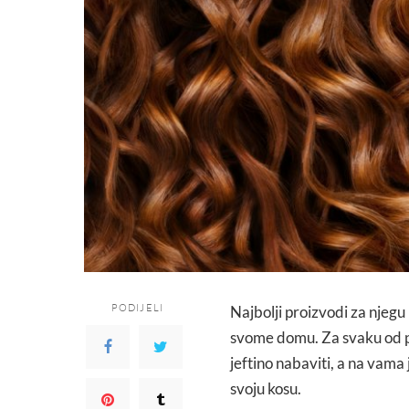
PODIJELI
Najbolji proizvodi za njegu
svome domu. Za svaku od pr
jeftino nabaviti, a na vama
svoju kosu.