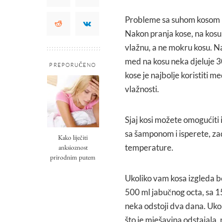
Probleme sa suhom kosom i s
Nakon pranja kose, na kosu
vlažnu, a ne mokru kosu. N
med na kosu neka djeluje 
PREPORUČENO
kose je najbolje koristiti m
vlažnosti.
Sjaj kosi možete omogućiti
sa šamponom i isperete, zad
Kako liječiti
temperature.
anksioznost
prirodnim putem
Ukoliko vam kosa izgleda be
500 ml jabučnog octa, sa 15
neka odstoji dva dana. Ukol
što je mješavina odstajala