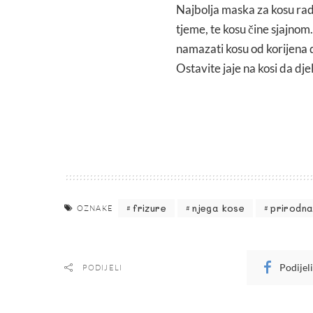
Najbolja maska za kosu radi 
tjeme, te kosu čine sjajnom.
namazati kosu od korijena 
Ostavite jaje na kosi da dj
frizure
njega kose
prirodna
OZNAKE
Podijel
PODIJELI