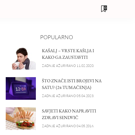
0
POPULARNO
KAŠALJ – VRSTE KAŠLJA I
KAKO GA ZAUSTAVITI
ZADNJE AŽURIRANO 11.02.2020.
ŠTO ZNAČE ISTI BROJEVI NA
SATU? (24 TUMAČENJA)
ZADNJE AŽURIRANO 05.04.2023.
SAVJETI KAKO NAPRAVITI
ZDRAVI SENDVIČ
ZADNJE AŽURIRANO 04.05.2016.