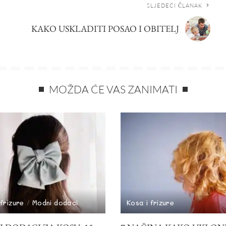
SLJEDEĆI ČLANAK
KAKO USKLADITI POSAO I OBITELJ
MOŽDA ĆE VAS ZANIMATI
 frizure
Modni dodaci
Kosa i frizure