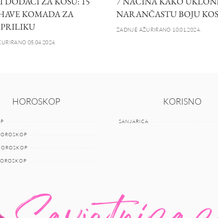
 DODACI ZA KOSU: 15
7 NAČINA KAKO UKLON
HAVE KOMADA ZA
NARANČASTU BOJU KOS
 PRILIKU
ZADNJE AŽURIRANO 10.01.2024.
URIRANO 05.04.2024.
HOROSKOP
KORISNO
P
SANJARICA
HOROSKOP
 HOROSKOP
HOROSKOP