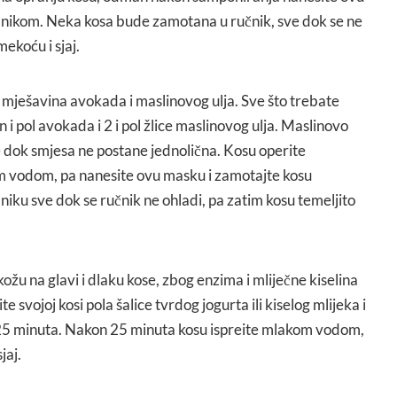
čnikom. Neka kosa bude zamotana u ručnik, sve dok se ne
mekoću i sjaj.
 mješavina avokada i maslinovog ulja. Sve što trebate
n i pol avokada i 2 i pol žlice maslinovog ulja. Maslinovo
e dok smjesa ne postane jednolična. Kosu operite
 vodom, pa nanesite ovu masku i zamotajte kosu
niku sve dok se ručnik ne ohladi, pa zatim kosu temeljito
kožu na glavi i dlaku kose, zbog enzima i mliječne kiselina
ite svojoj kosi pola šalice tvrdog jogurta ili kiselog mlijeka i
e 25 minuta. Nakon 25 minuta kosu ispreite mlakom vodom,
jaj.