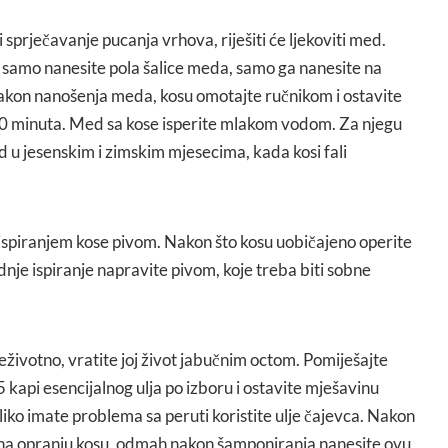
prječavanje pucanja vrhova, riješiti će ljekoviti med.
 samo nanesite pola šalice meda, samo ga nanesite na
akon nanošenja meda, kosu omotajte ručnikom i ostavite
30 minuta. Med sa kose isperite mlakom vodom. Za njegu
ed u jesenskim i zimskim mjesecima, kada kosi fali
 ispiranjem kose pivom. Nakon što kosu uobičajeno operite
nje ispiranje napravite pivom, koje treba biti sobne
životno, vratite joj život jabučnim octom. Pomiješajte
 kapi esencijalnog ulja po izboru i ostavite mješavinu
iko imate problema sa peruti koristite ulje čajevca. Nakon
, na opranju kosu, odmah nakon šamponiranja nanesite ovu