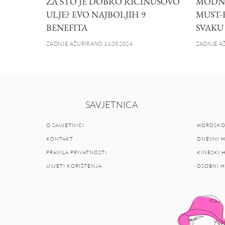
ZA ŠTO JE DOBRO RICINUSOVO
MODNI
ULJE? EVO NAJBOLJIH 9
MUST-
BENEFITA
SVAKU
ZADNJE AŽURIRANO 11.05.2024.
ZADNJE AŽ
SAVJETNICA
O SAVJETNICI
HOROSKO
KONTAKT
DNEVNI 
PRAVILA PRIVATNOSTI
KINESKI
UVJETI KORIŠTENJA
OSOBNI 