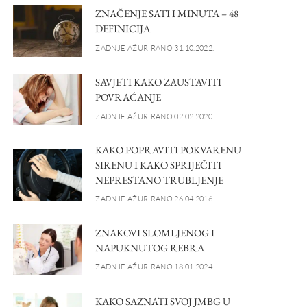
ZNAČENJE SATI I MINUTA – 48
DEFINICIJA
ZADNJE AŽURIRANO 31.10.2022.
SAVJETI KAKO ZAUSTAVITI
POVRAĆANJE
ZADNJE AŽURIRANO 02.02.2020.
KAKO POPRAVITI POKVARENU
SIRENU I KAKO SPRIJEČITI
NEPRESTANO TRUBLJENJE
ZADNJE AŽURIRANO 26.04.2016.
ZNAKOVI SLOMLJENOG I
NAPUKNUTOG REBRA
ZADNJE AŽURIRANO 18.01.2024.
KAKO SAZNATI SVOJ JMBG U