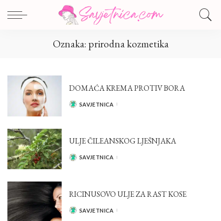
Oznaka:
prirodna kozmetika
DOMAĆA KREMA PROTIV BORA
SAVJETNICA
POSTED
BY
ULJE ČILEANSKOG LJEŠNJAKA
SAVJETNICA
POSTED
BY
RICINUSOVO ULJE ZA RAST KOSE
SAVJETNICA
POSTED
BY