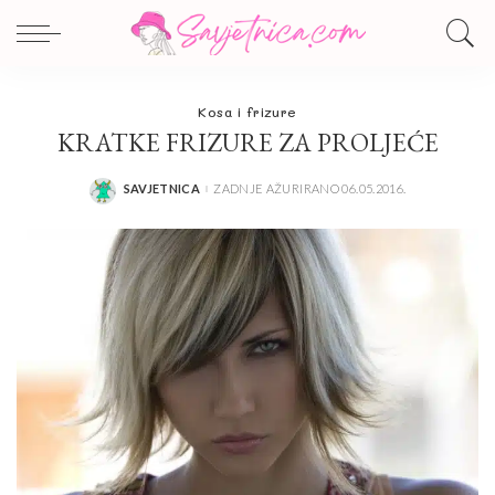
Kosa i frizure
KRATKE FRIZURE ZA PROLJEĆE
SAVJETNICA
ZADNJE AŽURIRANO 06.05.2016.
POSTED
BY