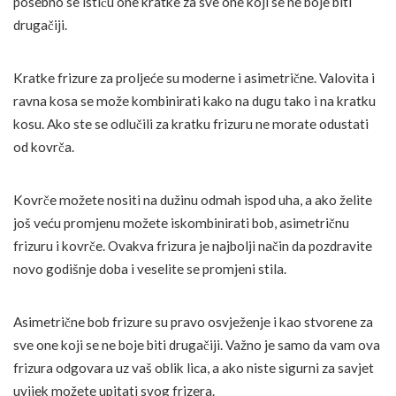
posebno se ističu one kratke za sve one koji se ne boje biti
drugačiji.
Kratke frizure za proljeće su moderne i asimetrične. Valovita i
ravna kosa se može kombinirati kako na dugu tako i na kratku
kosu. Ako ste se odlučili za kratku frizuru ne morate odustati
od kovrča.
Kovrče možete nositi na dužinu odmah ispod uha, a ako želite
još veću promjenu možete iskombinirati bob, asimetričnu
frizuru i kovrče. Ovakva frizura je najbolji način da pozdravite
novo godišnje doba i veselite se promjeni stila.
Asimetrične bob frizure su pravo osvježenje i kao stvorene za
sve one koji se ne boje biti drugačiji. Važno je samo da vam ova
frizura odgovara uz vaš oblik lica, a ako niste sigurni za savjet
uvijek možete upitati svog frizera.