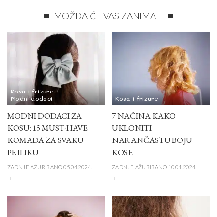
MOŽDA ĆE VAS ZANIMATI
Kosa i frizure
Modni dodaci
Kosa i frizure
MODNI DODACI ZA
7 NAČINA KAKO
KOSU: 15 MUST-HAVE
UKLONITI
KOMADA ZA SVAKU
NARANČASTU BOJU
PRILIKU
KOSE
ZADNJE AŽURIRANO 05.04.2024.
ZADNJE AŽURIRANO 10.01.2024.