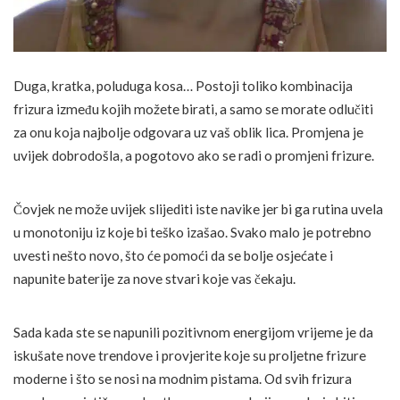
Duga, kratka, poluduga kosa… Postoji toliko kombinacija
frizura između kojih možete birati, a samo se morate odlučiti
za onu koja najbolje odgovara uz vaš oblik lica. Promjena je
uvijek dobrodošla, a pogotovo ako se radi o promjeni frizure.
Čovjek ne može uvijek slijediti iste navike jer bi ga rutina uvela
u monotoniju iz koje bi teško izašao. Svako malo je potrebno
uvesti nešto novo, što će pomoći da se bolje osjećate i
napunite baterije za nove stvari koje vas čekaju.
Sada kada ste se napunili pozitivnom energijom vrijeme je da
iskušate nove trendove i provjerite koje su proljetne frizure
moderne i što se nosi na modnim pistama. Od svih frizura