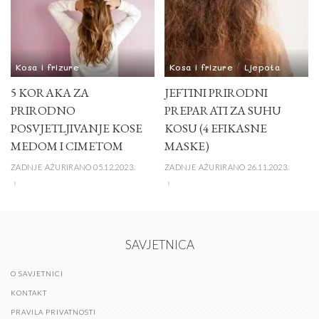
Kosa i frizure
Kosa i frizure
Ljepota
5 KORAKA ZA
JEFTINI PRIRODNI
PRIRODNO
PREPARATI ZA SUHU
POSVJETLJIVANJE KOSE
KOSU (4 EFIKASNE
MEDOM I CIMETOM
MASKE)
ZADNJE AŽURIRANO 05.12.2023.
ZADNJE AŽURIRANO 26.11.2023.
SAVJETNICA
O SAVJETNICI
KONTAKT
PRAVILA PRIVATNOSTI