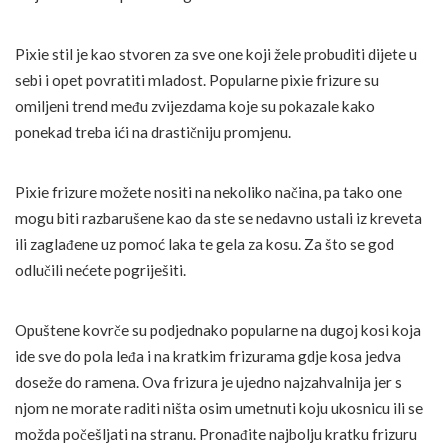
Pixie stil je kao stvoren za sve one koji žele probuditi dijete u
sebi i opet povratiti mladost. Popularne pixie frizure su
omiljeni trend među zvijezdama koje su pokazale kako
ponekad treba ići na drastičniju promjenu.
Pixie frizure možete nositi na nekoliko načina, pa tako one
mogu biti razbarušene kao da ste se nedavno ustali iz kreveta
ili zaglađene uz pomoć laka te gela za kosu. Za što se god
odlučili nećete pogriješiti.
Opuštene kovrče su podjednako popularne na dugoj kosi koja
ide sve do pola leđa i na kratkim frizurama gdje kosa jedva
doseže do ramena. Ova frizura je ujedno najzahvalnija jer s
njom ne morate raditi ništa osim umetnuti koju ukosnicu ili se
možda počešljati na stranu. Pronađite najbolju kratku frizuru