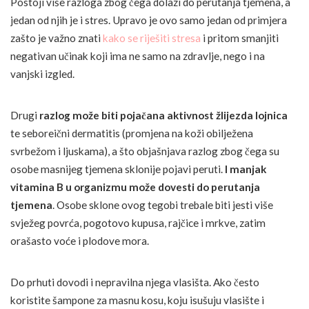
Postoji više razloga zbog čega dolazi do perutanja tjemena, a
jedan od njih je i stres. Upravo je ovo samo jedan od primjera
zašto je važno znati
kako se riješiti stresa
i pritom smanjiti
negativan učinak koji ima ne samo na zdravlje, nego i na
vanjski izgled.
Drugi
razlog može biti pojačana aktivnost žlijezda lojnica
te seboreični dermatitis (promjena na koži obilježena
svrbežom i ljuskama), a što objašnjava razlog zbog čega su
osobe masnijeg tjemena sklonije pojavi peruti.
I manjak
vitamina B u organizmu može dovesti do perutanja
tjemena
. Osobe sklone ovog tegobi trebale biti jesti više
svježeg povrća, pogotovo kupusa, rajčice i mrkve, zatim
orašasto voće i plodove mora.
Do prhuti dovodi i nepravilna njega vlasišta. Ako često
koristite šampone za masnu kosu, koju isušuju vlasište i