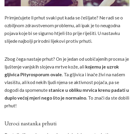
Primjećujete li prhut svaki put kada se češljate? Ne radi se o
ozbiljnom zdravstvenom problemu, ali ipak je to neugodna
pojava koje bi se sigurno htjeli što prije riješiti. U nastavku
slijede najbolji prirodni lijekovi protiv prhuti.
Zbog čega nastaje prhut? On je jedan od uobičajenih procesa je
ljuštenje vanjskih slojeva mrtve kože, ali
kojemu je uzrok
gljivica Pityrosporum ovale
. Ta gljivica i inače živi na našem
vlasištu, ali kod nekih ljudi njena se aktivnost pojača, pa se
dogodi da spomenute
stanice u obliku mrvica krenu padati u
duplo većoj mjeri nego što je normalno
. To znači da ste dobili
prhut!
Uzroci nastanka prhuti