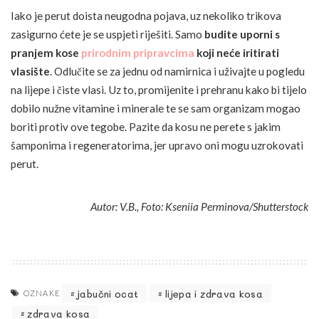
Iako je perut doista neugodna pojava, uz nekoliko trikova
zasigurno ćete je se uspjeti riješiti. Samo
budite uporni s
pranjem kose
prirodnim pripravcima
koji neće iritirati
vlasište
. Odlučite se za jednu od namirnica i uživajte u pogledu
na lijepe i čiste vlasi. Uz to, promijenite i prehranu kako bi tijelo
dobilo nužne vitamine i minerale te se sam organizam mogao
boriti protiv ove tegobe. Pazite da kosu ne perete s jakim
šamponima i regeneratorima, jer upravo oni mogu uzrokovati
perut.
Autor: V.B., Foto: Kseniia Perminova/Shutterstock
jabučni ocat
lijepa i zdrava kosa
OZNAKE
zdrava kosa