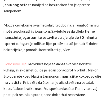
jabučnog octa
te nanijeti na kosu nakon što je operete
šamponom.
Možda će nekome ova metoda biti odbojna, ali unatoč mirisu
možete pokušati i s jogurtom. Savjetuje se da cijelo
tjeme
namažete jogurtom te ostavite da djeluje do 30 minuta i
isperete
. Jogurt je odličan lijek protiv peruti jer sadrži dobre
bakterije koje pomažu kontrolirati gljivice.
Kokosovo ulje
, namirnica koja se danas sve više koristi u
kuhinji, ali i kozmetici, još je jedan borac protiv prhuti. Nakon
što operete kosu blagim šamponom,
namažite kokosovo ulje
na vlasište
. Pripazite da što manje ulja stavite na ostatak
kose. Nakon kratke masaže, isperite vlasište. Ponovite ovaj
postupak nekoliko puta tjedno dok prhut ne nestane.