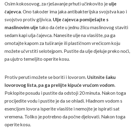
Osim kokosovog, za rješavanje prhuti učinkovito je
ulje
čajevca
. Ono također ima jaka antibakterijska svojstva kao i
svojstvo protiv gljivica.
Ulje čajevca pomiješajte s
maslinovim ulje
tako da ćete u jednu žlicu maslinovog staviti
sedam kapi ulja čajevca. Nanesite ulje na vlasište, pa ga
omotajte kapom za tuširanje ili plastičnom vrećicom koju
možete učvrstiti selotejpom. Pustite da ulje djeluje preko noći,
pa ujutro temeljito operite kosu.
Protiv peruti možete se boriti i lovorom.
Usitnite šaku
lovorovog lista, pa ga prelijte kipuće vrućom vodom
.
Poklopite posudu i pustite da odstoji 20 minuta. Nakon toga
procijedite vodu i pustite je da se ohladi. Hladnom vodom s
esencijom lovora isperite vlasište i nemojte je ispirati sat
vremena. Toliko je potrebno da počne djelovati. Nakon toga
operite kosu.