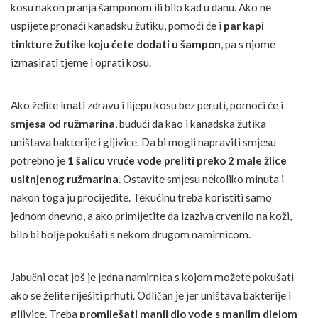
kosu nakon pranja šamponom ili bilo kad u danu. Ako ne
uspijete pronaći kanadsku žutiku, pomoći će i
par kapi
tinkture žutike koju ćete dodati u šampon
, pa s njome
izmasirati tjeme i oprati kosu.
Ako želite imati zdravu i lijepu kosu bez peruti, pomoći će i
s
mjesa od ružmarina
, budući da kao i kanadska žutika
uništava bakterije i gljivice. Da bi mogli napraviti smjesu
potrebno je
1 šalicu vruće vode preliti preko 2 male žlice
usitnjenog ružmarina
. Ostavite smjesu nekoliko minuta i
nakon toga ju procijedite. Tekućinu treba koristiti samo
jednom dnevno, a ako primijetite da izaziva crvenilo na koži,
bilo bi bolje pokušati s nekom drugom namirnicom.
Jabučni ocat još je jedna namirnica s kojom možete pokušati
ako se želite riješiti prhuti. Odličan je jer uništava bakterije i
gljivice. Treba
promiješati manji dio vode s manjim djelom