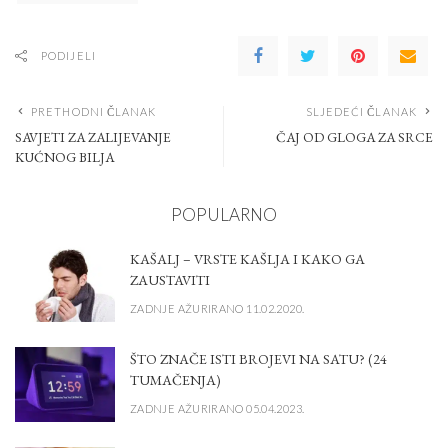
PODIJELI
PRETHODNI ČLANAK
SLJEDEĆI ČLANAK
SAVJETI ZA ZALIJEVANJE
ČAJ OD GLOGA ZA SRCE
KUĆNOG BILJA
POPULARNO
KAŠALJ – VRSTE KAŠLJA I KAKO GA
ZAUSTAVITI
ZADNJE AŽURIRANO 11.02.2020.
ŠTO ZNAČE ISTI BROJEVI NA SATU? (24
TUMAČENJA)
ZADNJE AŽURIRANO 05.04.2023.