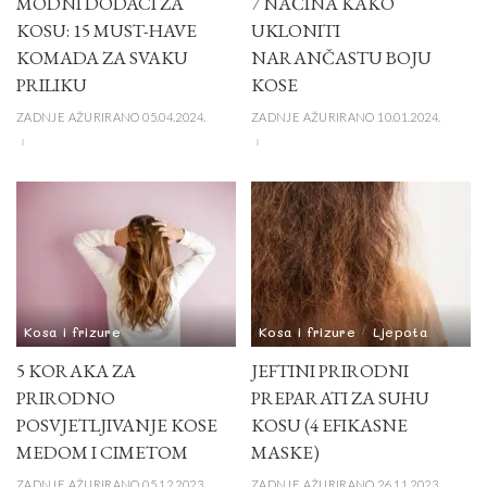
MODNI DODACI ZA
7 NAČINA KAKO
KOSU: 15 MUST-HAVE
UKLONITI
KOMADA ZA SVAKU
NARANČASTU BOJU
PRILIKU
KOSE
ZADNJE AŽURIRANO 05.04.2024.
ZADNJE AŽURIRANO 10.01.2024.
Kosa i frizure
Kosa i frizure
Ljepota
5 KORAKA ZA
JEFTINI PRIRODNI
PRIRODNO
PREPARATI ZA SUHU
POSVJETLJIVANJE KOSE
KOSU (4 EFIKASNE
MEDOM I CIMETOM
MASKE)
ZADNJE AŽURIRANO 05.12.2023.
ZADNJE AŽURIRANO 26.11.2023.