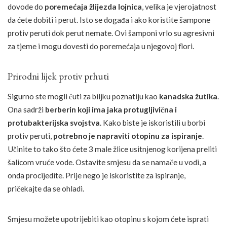
dovode do
poremećaja žlijezda lojnica
, velika je vjerojatnost
da ćete dobiti i perut. Isto se događa i ako koristite šampone
protiv peruti dok perut nemate. Ovi šamponi vrlo su agresivni
za tjeme i mogu dovesti do poremećaja u njegovoj flori.
Prirodni lijek protiv prhuti
Sigurno ste mogli čuti za biljku poznatiju kao
kanadska žutika
.
Ona sadrži
berberin koji ima jaka protugljivična i
protubakterijska svojstva
. Kako biste je iskoristili u borbi
protiv peruti,
potrebno je napraviti otopinu za ispiranje
.
Učinite to tako što ćete 3 male žlice usitnjenog korijena preliti
šalicom vruće vode. Ostavite smjesu da se namače u vodi, a
onda procijedite. Prije nego je iskoristite za ispiranje,
pričekajte da se ohladi.
Smjesu možete upotrijebiti kao otopinu s kojom ćete isprati