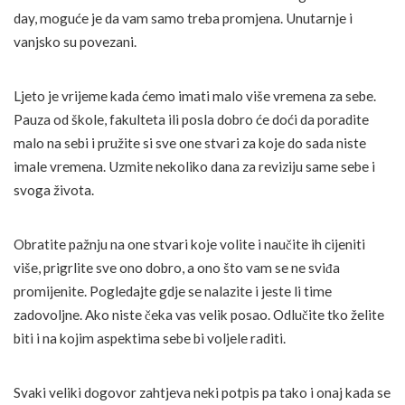
day, moguće je da vam samo treba promjena. Unutarnje i
vanjsko su povezani.
Ljeto je vrijeme kada ćemo imati malo više vremena za sebe.
Pauza od škole, fakulteta ili posla dobro će doći da poradite
malo na sebi i pružite si sve one stvari za koje do sada niste
imale vremena. Uzmite nekoliko dana za reviziju same sebe i
svoga života.
Obratite pažnju na one stvari koje volite i naučite ih cijeniti
više, prigrlite sve ono dobro, a ono što vam se ne sviđa
promijenite. Pogledajte gdje se nalazite i jeste li time
zadovoljne. Ako niste čeka vas velik posao. Odlučite tko želite
biti i na kojim aspektima sebe bi voljele raditi.
Svaki veliki dogovor zahtjeva neki potpis pa tako i onaj kada se