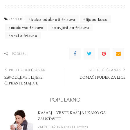
kako odabrati frizuru
lijepa kosa
OZNAKE
moderne frizure
savjeti za frizuru
vrste frizura
PODIJELI
PRETHODNI ČLANAK
SLJEDEĆI ČLANAK
ZAVODLJIVE I LIJEPE
DOMAĆI PUDER ZA LICE
ČIPKASTE MAJICE
POPULARNO
KAŠALJ – VRSTE KAŠLJA I KAKO GA
ZAUSTAVITI
ZADNJE AŽURIRANO 11.02.2020.