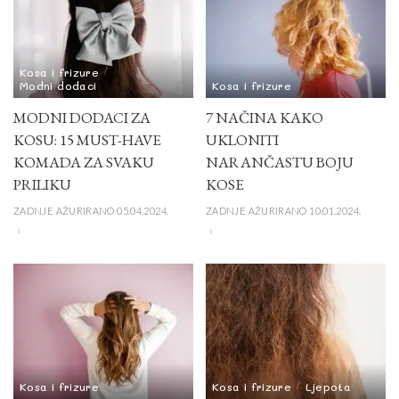
Kosa i frizure
Modni dodaci
Kosa i frizure
MODNI DODACI ZA
7 NAČINA KAKO
KOSU: 15 MUST-HAVE
UKLONITI
KOMADA ZA SVAKU
NARANČASTU BOJU
PRILIKU
KOSE
ZADNJE AŽURIRANO 05.04.2024.
ZADNJE AŽURIRANO 10.01.2024.
Kosa i frizure
Kosa i frizure
Ljepota