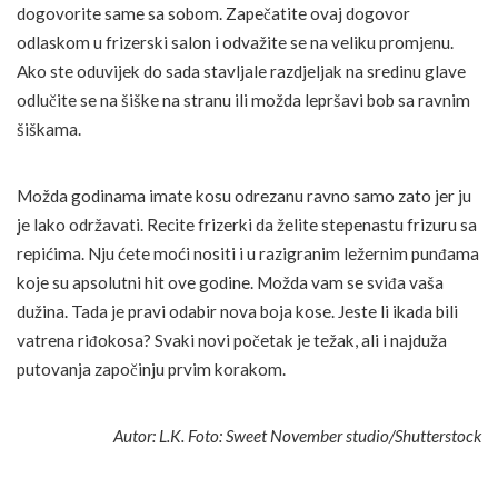
dogovorite same sa sobom. Zapečatite ovaj dogovor
odlaskom u frizerski salon i odvažite se na veliku promjenu.
Ako ste oduvijek do sada stavljale razdjeljak na sredinu glave
odlučite se na šiške na stranu ili možda lepršavi bob sa ravnim
šiškama.
Možda godinama imate kosu odrezanu ravno samo zato jer ju
je lako održavati. Recite frizerki da želite stepenastu frizuru sa
repićima. Nju ćete moći nositi i u razigranim ležernim punđama
koje su apsolutni hit ove godine. Možda vam se sviđa vaša
dužina. Tada je pravi odabir nova boja kose. Jeste li ikada bili
vatrena riđokosa? Svaki novi početak je težak, ali i najduža
putovanja započinju prvim korakom.
Autor: L.K. Foto: Sweet November studio/Shutterstock