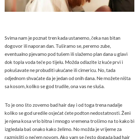
Svima nam je poznat tren kada ustanemo, čeka nas bitan
dogovor ili naporan dan. Tuširamo se, peremo zube,
eventualno pjevamo pod tušem ili slažemo plan dana u glavi
dok topla voda teče po tijelu. Možda odlazite iz kuće prvi i
pokušavate ne probuditi ukućane ili cimericu. No, tada
odjednom shvaćate da je jedan od onih dana. Ne možete ništa
sa kosom, koliko se god trudile, ona vas ne sluša.
To je ono što zovemo bad hair day i od toga trena nadalje
koliko se god uredile osjećat ćete podton nedostatnosti. Ženi
je njena kosa vrlo bitna i mnogo vremena trošimo na to kako bi
izgledala baš onako kako želimo. No možda je vrijeme za
razmisliti o nečem novom. Ako vam se često događa bad hair