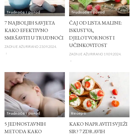
Trudnoća i porod
Trudnoća i porod
7 NAJBOLJIH SAVJETA
ČAJ OD LISTA MALINE:
KAKO EFEKTIVNO
ISKUSTVA,
SMRŠAVITI U TRUDNOĆI
DJELOTVORNOST I
UČINKOVITOST
ZADNJE AŽURIRANO 23.09.2024.
ZADNJE AŽURIRANO 19.09.2024.
Trudnoća i porod
Recepti
5 JEDNOSTAVNIH
KAKO NAPRAVITI SVJEŽI
METODA KAKO
SIR? 7 ZDRAVIH