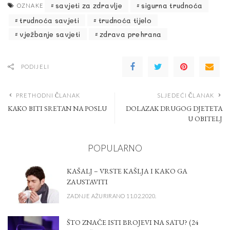
savjeti za zdravlje
sigurna trudnoća
OZNAKE
trudnoća savjeti
trudnoća tijelo
vježbanje savjeti
zdrava prehrana
PODIJELI
PRETHODNI ČLANAK
SLJEDEĆI ČLANAK
KAKO BITI SRETAN NA POSLU
DOLAZAK DRUGOG DJETETA
U OBITELJ
POPULARNO
KAŠALJ – VRSTE KAŠLJA I KAKO GA
ZAUSTAVITI
ZADNJE AŽURIRANO 11.02.2020.
ŠTO ZNAČE ISTI BROJEVI NA SATU? (24