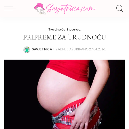
Trudnoća i porod
PRIPREME ZA TRUDNOĆU
SAVJETNICA
ZADNJE AŽURIRANO 27.04.2016.
POSTED
BY