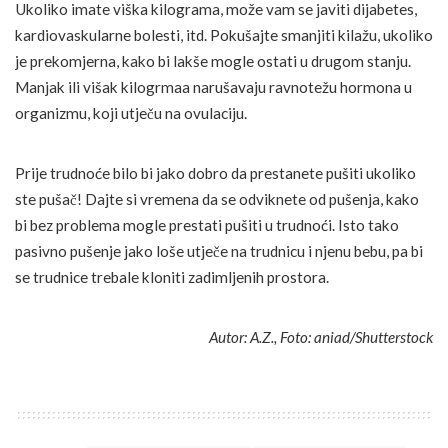
Ukoliko imate viška kilograma, može vam se javiti dijabetes,
kardiovaskularne bolesti, itd. Pokušajte smanjiti kilažu, ukoliko
je prekomjerna, kako bi lakše mogle ostati u drugom stanju.
Manjak ili višak kilogrmaa narušavaju ravnotežu hormona u
organizmu, koji utječu na ovulaciju.
Prije trudnoće bilo bi jako dobro da prestanete pušiti ukoliko
ste pušač! Dajte si vremena da se odviknete od pušenja, kako
bi bez problema mogle prestati pušiti u trudnoći. Isto tako
pasivno pušenje jako loše utječe na trudnicu i njenu bebu, pa bi
se trudnice trebale kloniti zadimljenih prostora.
Autor: A.Z., Foto: aniad/Shutterstock