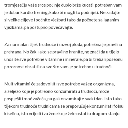
tromjesečju vaše srce počinje duplo brže kucati, potreban vam
je dobar kardio trening, kako bi mogli to podnijeti. Ne zadajte
si velike ciljeve i počnite vježbati tako da počnete sa laganim
vježbama, pa postupno povećavajte.
Za normalan tijek trudnoće i razvoj ploda, potrebna je pravilna
prehrana. No čak i ako se pravilno hranite, ne znači da u tijelo
unosite sve potrebne vitamine i minerale, pa bi trebali posebnu
pozornost obratiti na sve što vam je potrebno u trudnoći.
Multivitamini će zadovoljiti sve potrebe vašeg organizma,
a željezo koje je potrebno konzumirati u trudnoći, može
pospješiti moć začeća, pa ga konzumirajte svaki dan. Isto tako
tijekom trudnoće trudnicama se preporučuje konzumirati folnu
kiselinu, isto vrijedi i za žene koje žele ostati u drugom stanju.