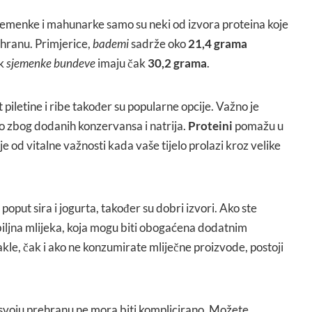
sjemenke i mahunarke samo su neki od izvora proteina koje
ehranu. Primjerice,
bademi
sadrže oko
21,4 grama
ok
sjemenke bundeve
imaju čak
30,2 grama
.
piletine i ribe također su popularne opcije. Važno je
 zbog dodanih konzervansa i natrija.
Proteini
pomažu u
 je od vitalne važnosti kada vaše tijelo prolazi kroz velike
 poput sira i jogurta, također su dobri izvori. Ako ste
biljna mlijeka, koja mogu biti obogaćena dodatnim
akle, čak i ako ne konzumirate mliječne proizvode, postoji
svoju prehranu ne mora biti komplicirano. Možete