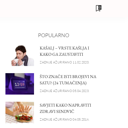
0
POPULARNO
KAŠALJ – VRSTE KAŠLJA I
KAKO GA ZAUSTAVITI
ZADNJE AŽURIRANO 11.02.2020.
ŠTO ZNAČE ISTI BROJEVI NA
SATU? (24 TUMAČENJA)
ZADNJE AŽURIRANO 05.04.2023.
SAVJETI KAKO NAPRAVITI
ZDRAVI SENDVIČ
ZADNJE AŽURIRANO 04.05.2016.