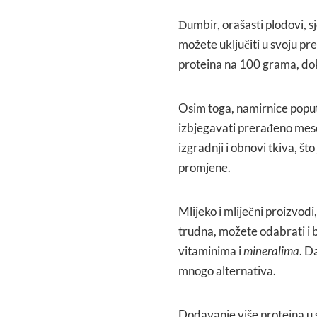
Đumbir, orašasti plodovi, 
možete uključiti u svoju pr
proteina na 100 grama, d
Osim toga, namirnice poput 
izbjegavati prerađeno meso
izgradnji i obnovi tkiva, što
promjene.
Mlijeko i mliječni proizvodi,
trudna, možete odabrati i 
vitaminima i
mineralima
. D
mnogo alternativa.
Dodavanje više proteina u 