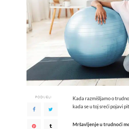
PODIJELI
Kada razmišljamo o trudnoći
kada se u toj sreći pojavi p
Mršavljenje u trudnoći mo