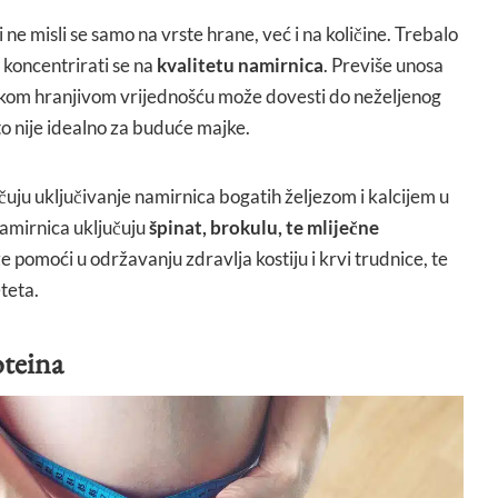
e misli se samo na vrste hrane, već i na količine. Trebalo
a koncentrirati se na
kvalitetu namirnica
. Previše unosa
skom hranjivom vrijednošću može dovesti do neželjenog
o nije idealno za buduće majke.
čuju uključivanje namirnica bogatih željezom i kalcijem u
namirnica uključuju
špinat, brokulu, te mliječne
 pomoći u održavanju zdravlja kostiju i krvi trudnice, te
teta.
oteina