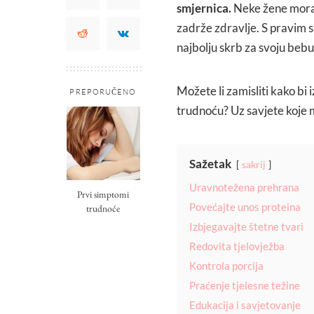
smjernica.
Neke žene moraj
zadrže zdravlje. S pravim s
najbolju skrb za svoju bebu
Možete li zamisliti kako bi
PREPORUČENO
trudnoću? Uz savjete koje m
Sažetak
sakrij
Uravnotežena prehrana
Prvi simptomi
Povećajte unos proteina
trudnoće
Izbjegavajte štetne tvari
Redovita tjelovježba
Kontrola porcija
Praćenje tjelesne težine
Edukacija i savjetovanje