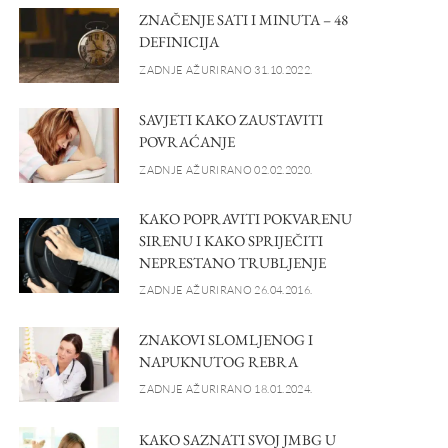
ZNAČENJE SATI I MINUTA – 48
DEFINICIJA
ZADNJE AŽURIRANO 31.10.2022.
SAVJETI KAKO ZAUSTAVITI
POVRAĆANJE
ZADNJE AŽURIRANO 02.02.2020.
KAKO POPRAVITI POKVARENU
SIRENU I KAKO SPRIJEČITI
NEPRESTANO TRUBLJENJE
ZADNJE AŽURIRANO 26.04.2016.
ZNAKOVI SLOMLJENOG I
NAPUKNUTOG REBRA
ZADNJE AŽURIRANO 18.01.2024.
KAKO SAZNATI SVOJ JMBG U