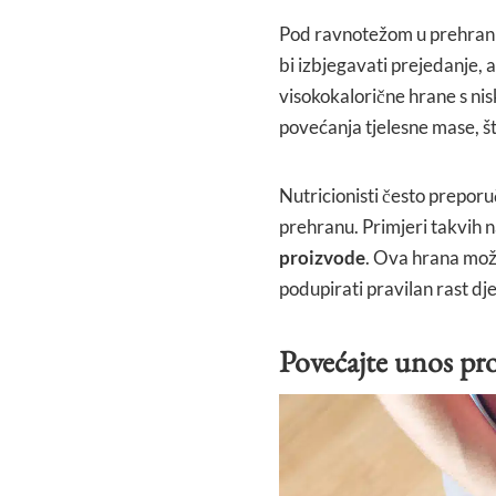
Pod ravnotežom u prehrani n
bi izbjegavati prejedanje, 
visokokalorične hrane s ni
povećanja tjelesne mase, št
Nutricionisti često preporu
prehranu. Primjeri takvih 
proizvode
. Ova hrana može
podupirati pravilan rast dje
Povećajte unos pr