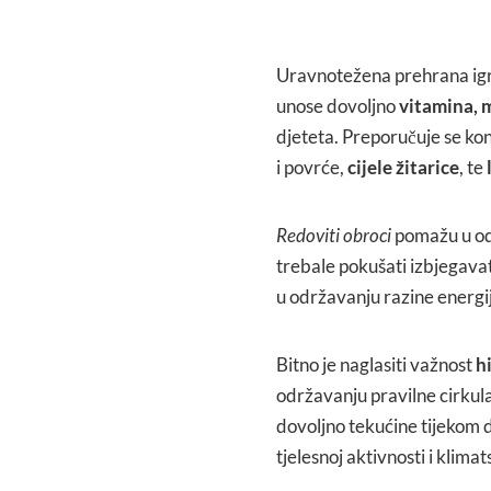
Uravnotežena prehrana igra
unose dovoljno
vitamina, m
djeteta. Preporučuje se ko
i povrće,
cijele žitarice
, te
Redoviti obroci
pomažu u odr
trebale pokušati izbjegava
u održavanju razine energi
Bitno je naglasiti važnost
h
održavanju pravilne cirkula
dovoljno tekućine tijekom 
tjelesnoj aktivnosti i klima