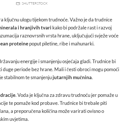
SHUTTERSTOCK
 ključnu ulogu tijekom trudnoće. Važno je da trudnice
inerala i hranjivih tvari
kako bi podržale rast i razvoj
nzumacija raznovrsnih vrsta hrane, uključujući svježe voće
lean proteine
poput piletine, ribe i mahunarki.
žavanju energije i smanjenju osjećaja gladi. Trudnice bi
ti duge periode bez hrane. Mali i česti obroci mogu pomoći
je stabilnom te smanjenju
jutarnjih mučnina
.
idracije
. Voda je ključna za zdravu trudnoću jer pomaže u
cije te pomaže kod probave. Trudnice bi trebale piti
dana, a preporučena količina može varirati ovisno o
tskim uvjetima.