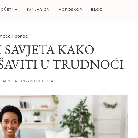
POČETNA
SANJARICA
HOROSKOP
BLOG
dnoća i porod
H SAVJETA KAKO
ŠAVITI U TRUDNOĆI
ZADNJE AŽURIRANO 23.09.2024.