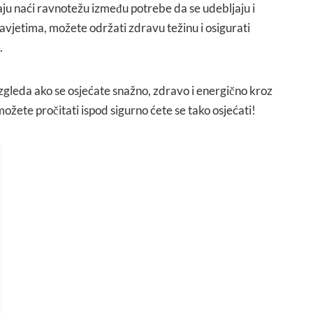
u naći ravnotežu između potrebe da se udebljaju i
avjetima, možete održati zdravu težinu i osigurati
.
 izgleda ako se osjećate snažno, zdravo i energično kroz
ožete pročitati ispod sigurno ćete se tako osjećati!