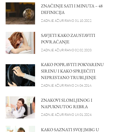
ZNAČENJE SATI I MINUTA – 48
DEFINICIJA
ZADNJE AŽURIRANO 31.10.2022.
SAVJETI KAKO ZAUSTAVITI
POVRAĆANJE
ZADNJE AŽURIRANO 02.02.2020.
KAKO POPRAVITI POKVARENU
SIRENU I KAKO SPRIJEČITI
NEPRESTANO TRUBLJENJE
ZADNJE AŽURIRANO 26.04.2016.
ZNAKOVI SLOMLJENOG I
NAPUKNUTOG REBRA
ZADNJE AŽURIRANO 18.01.2024.
KAKO SAZNATI SVOJ JMBG U