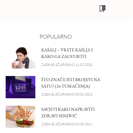
0
POPULARNO
KAŠALJ – VRSTE KAŠLJA I
KAKO GA ZAUSTAVITI
ZADNJE AŽURIRANO 11.02.2020.
ŠTO ZNAČE ISTI BROJEVI NA
SATU? (24 TUMAČENJA)
ZADNJE AŽURIRANO 05.04.2023.
SAVJETI KAKO NAPRAVITI
ZDRAVI SENDVIČ
ZADNJE AŽURIRANO 04.05.2016.