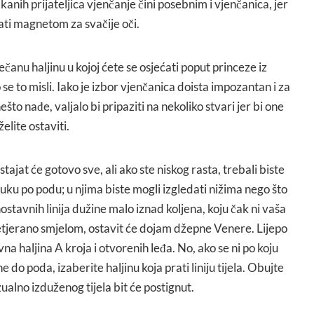
akanih prijateljica vjenčanje čini posebnim i vjenčanica, jer
stati magnetom za svačije oči.
anu haljinu u kojoj ćete se osjećati poput princeze iz
 se to misli. Iako je izbor vjenčanica doista impozantan i za
to nađe, valjalo bi pripaziti na nekoliko stvari jer bi one
elite ostaviti.
ajat će gotovo sve, ali ako ste niskog rasta, trebali biste
vuku po podu; u njima biste mogli izgledati nižima nego što
nostavnih linija dužine malo iznad koljena, koju čak ni vaša
tjerano smjelom, ostavit će dojam džepne Venere. Lijepo
vna haljina A kroja i otvorenih leđa. No, ako se ni po koju
e do poda, izaberite haljinu koja prati liniju tijela. Obujte
ualno izduženog tijela bit će postignut.