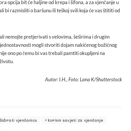
bra opcija bit će haljine od krepa i šifona, a za vjenčanje u
bi razmisliti o baršunu ili teškoj svili koja će vas štititi od
i nemojte pretjerivati s velovima, šeširima i drugim
o jednostavnosti mogli stvoriti dojam nakićenog božićnog
nije ono po čemu bi vas trebali pamtiti okupljeni na
životu.
Autor: I.H., Foto: Lana K/Shutterstock
dabrati vjenčanicu
korisni savjeti za vjenčanje