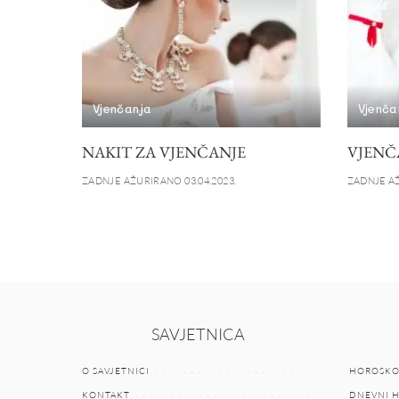
Vjenčanja
Vjenča
NAKIT ZA VJENČANJE
VJENČ
ZADNJE AŽURIRANO 03.04.2023.
ZADNJE AŽ
SAVJETNICA
O SAVJETNICI
HOROSKO
KONTAKT
DNEVNI 