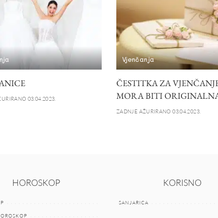
nja
Vjenčanja
ANICE
ČESTITKA ZA VJENČANJ
MORA BITI ORIGINALN
URIRANO 03.04.2023.
ZADNJE AŽURIRANO 03.04.2023.
HOROSKOP
KORISNO
P
SANJARICA
HOROSKOP