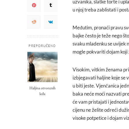
uzvanika, slatke torte i upl
u njoj treba zablistati i po
Međutim, pronaći pravu sveč
bajke često je teže nego što
svaku mladenku se uvijek neš
PREPORUČENO
mogle pokvariti dojam koji ž
Visokim, vitkim ženama prist
izbjegavati haljine koje se 
u biti jeste. Vjenčanica jed
Haljina otvorenih
baka neće moći nazvati pre
leđa
će vam pristajati i jednosta
cijenu ne želite odreći dužin
visoke potpetice i dojam viz