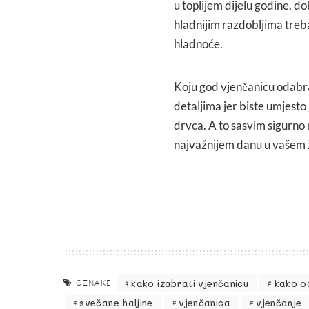
u toplijem dijelu godine, do
hladnijim razdobljima trebali 
hladnoće.
Koju god vjenčanicu odabral
detaljima jer biste umjest
drvca. A to sasvim sigurno 
najvažnijem danu u vašem 
kako izabrati vjenčanicu
kako o
OZNAKE
svečane haljine
vjenčanica
vjenčanje