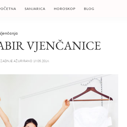
POČETNA
SANJARICA
HOROSKOP
BLOG
Vjenčanja
ABIR VJENČANICE
ZADNJE AŽURIRANO 19.05.2016.