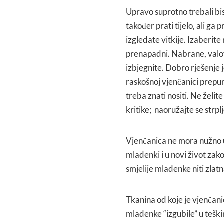
Upravo suprotno trebali bis
također prati tijelo, ali ga
izgledate vitkije. Izaberite
prenapadni. Nabrane, valov
izbjegnite. Dobro rješenje 
raskošnoj vjenčanici prepuno
treba znati nositi. Ne želi
kritike; naoružajte se strpl
Vjenčanica ne mora nužno uvi
mladenki i u novi život zako
smjelije mladenke niti zlatn
Tkanina od koje je vjenčani
mladenke “izgubile” u teški