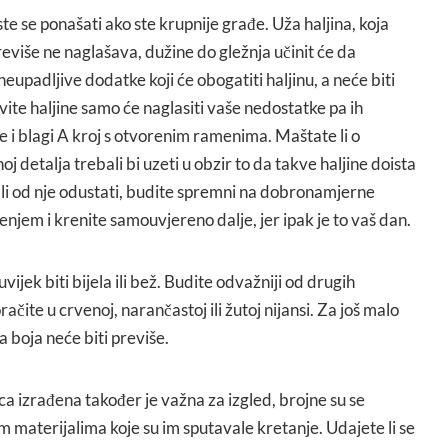
te se ponašati ako ste krupnije građe. Uža haljina, koja
 previše ne naglašava, dužine do gležnja učinit će da
 neupadljive dodatke koji će obogatiti haljinu, a neće biti
ite haljine samo će naglasiti vaše nedostatke pa ih
je i blagi A kroj s otvorenim ramenima. Maštate li o
j detalja trebali bi uzeti u obzir to da takve haljine doista
te li od nje odustati, budite spremni na dobronamjerne
jenjem i krenite samouvjereno dalje, jer ipak je to vaš dan.
jek biti bijela ili bež. Budite odvažniji od drugih
račite u crvenoj, narančastoj ili žutoj nijansi. Za još malo
a boja neće biti previše.
ca izrađena također je važna za izgled, brojne su se
m materijalima koje su im sputavale kretanje. Udajete li se