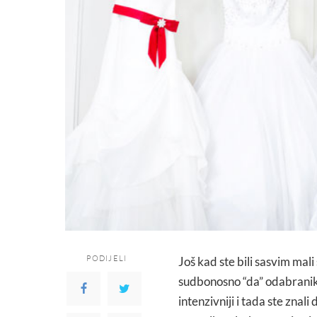
PODIJELI
Još kad ste bili sasvim mali
sudbonosno “da” odabraniku
intenzivniji i tada ste znal