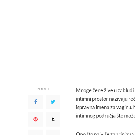
PODIJELI
Mnoge žene žive u zabludi v
intimni prostor nazivaju re
ispravna imena za vaginu. N
intimnog područja što mož
Ono što najviše zabrinjava 