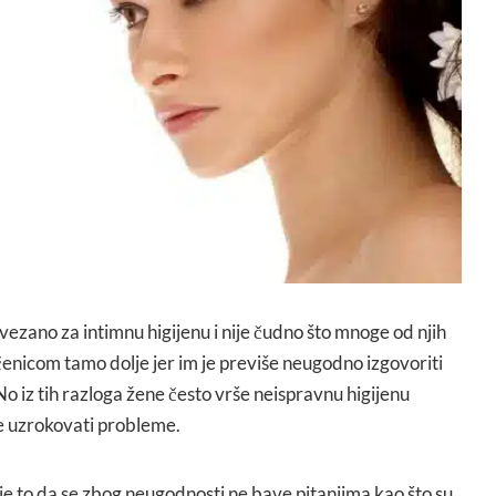
ezano za intimnu higijenu i nije čudno što mnoge od njih
čenicom tamo dolje jer im je previše neugodno izgovoriti
o iz tih razloga žene često vrše neispravnu higijenu
e uzrokovati probleme.
je to da se zbog neugodnosti ne bave pitanjima kao što su