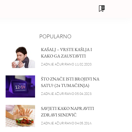
0
POPULARNO
KAŠALJ – VRSTE KAŠLJA I
KAKO GA ZAUSTAVITI
ZADNJE AŽURIRANO 11.02.2020.
ŠTO ZNAČE ISTI BROJEVI NA
SATU? (24 TUMAČENJA)
ZADNJE AŽURIRANO 05.04.2023.
SAVJETI KAKO NAPRAVITI
ZDRAVI SENDVIČ
ZADNJE AŽURIRANO 04.05.2016.