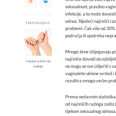
seksualnost, pravilno vaginal
infekcije, a to može dovesti
odnos. Sljedeći najčešći raz
PREPORUČENO
problemi. Čak više od 30% t
područja ili upotreba nepr
Mnoge žene izbjegavaju pos
najčešće dovodi do ozbiljni
5 savjeta za brži rast
ne mogu se sve izliječiti s
noktiju
vaginalete uklone svrbež i i
rezultira mnogo većim pr
Prema nedavnim statistikam
od najčešćih razloga zašto ž
tijekom seksualnog odnosa. 