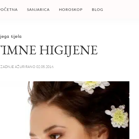
POČETNA
SANJARICA
HOROSKOP
BLOG
jega tijela
TIMNE HIGIJENE
ZADNJE AŽURIRANO 02.05.2016.