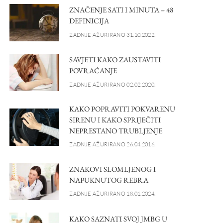
ZNAČENJE SATI I MINUTA – 48
DEFINICIJA
ZADNJE AŽURIRANO 31.10.2022.
SAVJETI KAKO ZAUSTAVITI
POVRAĆANJE
ZADNJE AŽURIRANO 02.02.2020.
KAKO POPRAVITI POKVARENU
SIRENU I KAKO SPRIJEČITI
NEPRESTANO TRUBLJENJE
ZADNJE AŽURIRANO 26.04.2016.
ZNAKOVI SLOMLJENOG I
NAPUKNUTOG REBRA
ZADNJE AŽURIRANO 18.01.2024.
KAKO SAZNATI SVOJ JMBG U