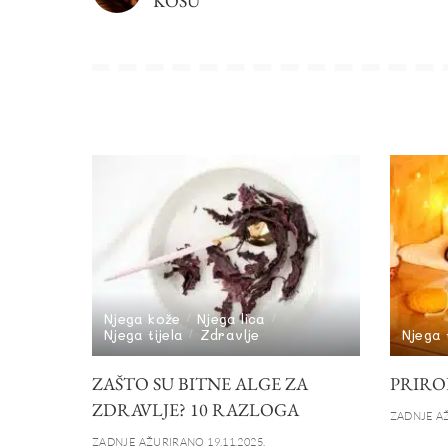
KOSU
Njega kože
Njega lica
Njega tijela
Zdravlje
Njega t
ZAŠTO SU BITNE ALGE ZA
PRIRO
ZDRAVLJE? 10 RAZLOGA
ZADNJE AŽ
ZADNJE AŽURIRANO 19.11.2025.