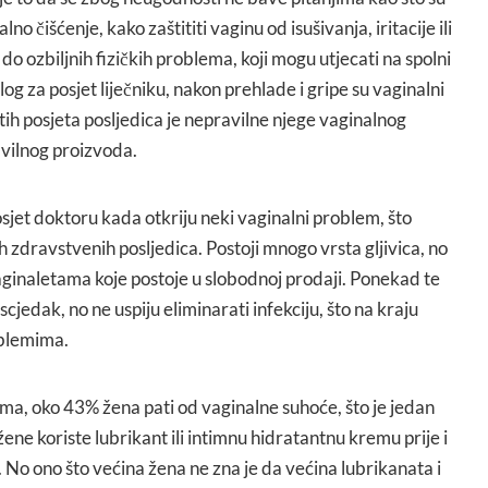
no čišćenje, kako zaštititi vaginu od isušivanja, iritacije ili
 do ozbiljnih fizičkih problema, koji mogu utjecati na spolni
log za posjet liječniku, nakon prehlade i gripe su vaginalni
ih posjeta posljedica je nepravilne njege vaginalnog
avilnog proizvoda.
jet doktoru kada otkriju neki vaginalni problem, što
h zdravstvenih posljedica. Postoji mnogo vrsta gljivica, no
 vaginaletama koje postoje u slobodnoj prodaji. Ponekad te
scjedak, no ne uspiju eliminarati infekciju, što na kraju
oblemima.
a, oko 43% žena pati od vaginalne suhoće, što je jedan
ene koriste lubrikant ili intimnu hidratantnu kremu prije i
No ono što većina žena ne zna je da većina lubrikanata i