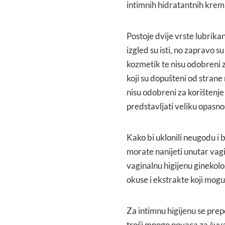
intimnih hidratantnih krem
Postoje dvije vrste lubrika
izgled su isti, no zapravo su
kozmetik te nisu odobreni z
koji su dopušteni od strane
nisu odobreni za korištenje
predstavljati veliku opasno
Kako bi uklonili neugodu i 
morate nanijeti unutar vag
vaginalnu higijenu ginekolo
okuse i ekstrakte koji mogu
Za intimnu higijenu se pre
troši mnogo novaca za čuvan