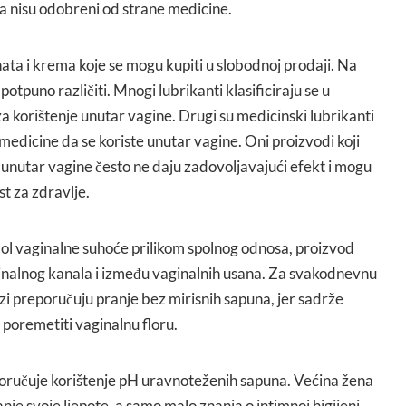
a nisu odobreni od strane medicine.
nata i krema koje se mogu kupiti u slobodnoj prodaji. Na
 potpuno različiti. Mnogi lubrikanti klasificiraju se u
a korištenje unutar vagine. Drugi su medicinski lubrikanti
 medicine da se koriste unutar vagine. Oni proizvodi koji
 unutar vagine često ne daju zadovoljavajući efekt i mogu
st za zdravlje.
bol vaginalne suhoće prilikom spolnog odnosa, proizvod
inalnog kanala i između vaginalnih usana. Za svakodnevnu
zi preporučuju pranje bez mirisnih sapuna, jer sadrže
 poremetiti vaginalnu floru.
poručuje korištenje pH uravnoteženih sapuna. Većina žena
je svoje ljepote, a samo malo znanja o intimnoj higijeni