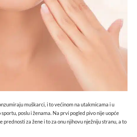
konzumiraju muškarci, i to većinom na utakmicama i u
sportu, poslu i ženama. Na prvi pogled pivo nije uopće
 prednosti za žene i to za onu njihovu nježniju stranu, a to