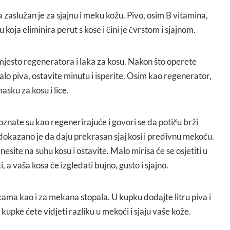
a zaslužan je za sjajnu i meku kožu. Pivo, osim B vitamina,
 koja eliminira perut s kose i čini je čvrstom i sjajnom.
umjesto regeneratora i laka za kosu. Nakon što operete
lo piva, ostavite minutu i isperite. Osim kao regenerator,
asku za kosu i lice.
znate su kao regenerirajuće i govori se da potiču brži
i dokazano je da daju prekrasan sjaj kosi i predivnu mekoću.
esite na suhu kosu i ostavite. Malo mirisa će se osjetiti u
i, a vaša kosa će izgledati bujno, gusto i sjajno.
kama kao i za mekana stopala. U kupku dodajte litru piva i
kupke ćete vidjeti razliku u mekoći i sjaju vaše kože.