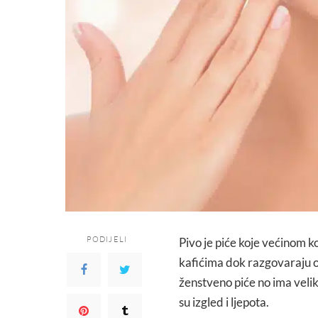
PODIJELI
Pivo je piće koje većinom 
kafićima dok razgovaraju o 
ženstveno piće no ima velike
su izgled i ljepota.