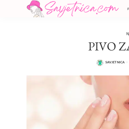
N
PIVO Z
SAVJETNICA
POSTED
BY