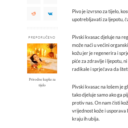
Pivo je izvrsno za tijelo, k
upotrebljavati za ljepotu, č
Pivski kvasac djeluje na re
PREPORUČENO
može naći u većini organski
kožu jer je regenerira i spr
piće za zdravlje i ljepotu, ni
radikale i sprječava da štete 
Prirodne kupke za
tijelo
Pivski kvasac na lošem je g
tako djeluje samo ako ga pi
protiv nas. On nam čisti ko
vrijednost kože i usporava l
kraju ih ubija.