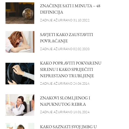
ZNAČENJE SATI I MINUTA – 48
DEFINICIJA
ZADNJE AŽURIRANO 31.10.2022.
SAVJETI KAKO ZAUSTAVITI
POVRAĆANJE
ZADNJE AŽURIRANO 02.02.2020.
KAKO POPRAVITI POKVARENU
SIRENU I KAKO SPRIJEČITI
NEPRESTANO TRUBLJENJE
ZADNJE AŽURIRANO 26.04.2016.
ZNAKOVI SLOMLJENOG I
NAPUKNUTOG REBRA
ZADNJE AŽURIRANO 18.01.2024.
KAKO SAZNATI SVOJ JMBG U