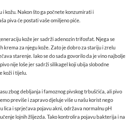
osu i kožu. Nakon što ga počnete konzumirati i
aša piva će postati vaše omiljeno piće.
generaciju kože jer sadrži adenozin trifosfat. Njega se
h krema za njegu kože. Zato je dobro za stariju i zrelu
ječava starenje. Iako se do sada govorilo da je vino najbolje
 pivo nije loše jer sadrži silikagel koji ubija slobodne
koži i tijelu.
lasu zbog debljanja i famoznog pivskog trbuščića, ali pivo
jemo previše i zapravo djeluje više u našu korist nego
žu lica i sprječava pojavu akni, održava normalnu pH
učenje lojnih žlijezda. Tako kontrolira pojavu bakterija i na