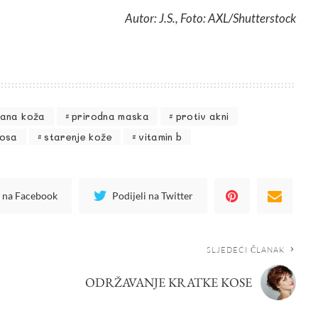
Autor: J.S., Foto: AXL/Shutterstock
ana koža
prirodna maska
protiv akni
kosa
starenje kože
vitamin b
i na Facebook
Podijeli na Twitter
SLJEDEĆI ČLANAK
ODRŽAVANJE KRATKE KOSE