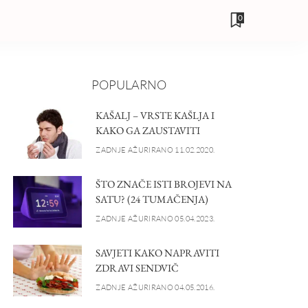
0
POPULARNO
KAŠALJ – VRSTE KAŠLJA I
KAKO GA ZAUSTAVITI
ZADNJE AŽURIRANO 11.02.2020.
ŠTO ZNAČE ISTI BROJEVI NA
SATU? (24 TUMAČENJA)
ZADNJE AŽURIRANO 05.04.2023.
SAVJETI KAKO NAPRAVITI
ZDRAVI SENDVIČ
ZADNJE AŽURIRANO 04.05.2016.