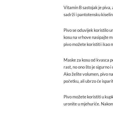
Vitamin B sastojak je piva, 
sadrži i pantotensku kiselinu
Pivo se oduvijek koristilo 
kosu na vrhove nasipajte ma
pivo možete koristiti i kao m
Maske za kosu od kvasca po
rast, no ono što je sigurno 
Ako želite volumen, pivo nan
početku, ali ubrzo će isparit
Pivo možete koristiti u kup
uronite u mjehuriće. Nakon 