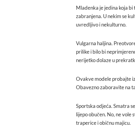
Mladenka je jedina koja bi t
zabranjena. U nekim se kult
uvredljivo i nekulturno.
Vulgarna haljina. Preotvore
prilike i bilo bi neprimjer
nerijetko dolaze u prekratk
Ovakve modele probajte izbj
Obavezno zaboravite na ta
Sportska odjeća. Smatra se
lijepo obučen. No, ne vole s
traperice i običnu majicu.