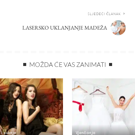
SLJEDEĆI ČLANAK
LASERSKO UKLANJANJE MADEŽA
MOŽDA ĆE VAS ZANIMATI
 i suknje
Vjenčanja