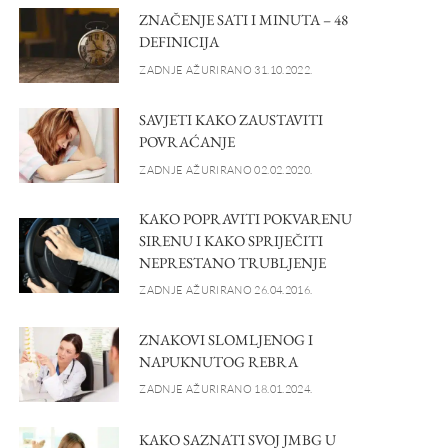
ZNAČENJE SATI I MINUTA – 48
DEFINICIJA
ZADNJE AŽURIRANO 31.10.2022.
SAVJETI KAKO ZAUSTAVITI
POVRAĆANJE
ZADNJE AŽURIRANO 02.02.2020.
KAKO POPRAVITI POKVARENU
SIRENU I KAKO SPRIJEČITI
NEPRESTANO TRUBLJENJE
ZADNJE AŽURIRANO 26.04.2016.
ZNAKOVI SLOMLJENOG I
NAPUKNUTOG REBRA
ZADNJE AŽURIRANO 18.01.2024.
KAKO SAZNATI SVOJ JMBG U