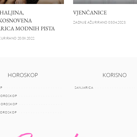
HALJINA,
VJENČANICE
KOSNOVENA
ZADNJE AŽURIRANO 03.04.2023.
RICA MODNIH PISTA
URIRANO 20.08.2022.
HOROSKOP
KORISNO
P
SANJARICA
HOROSKOP
 HOROSKOP
HOROSKOP