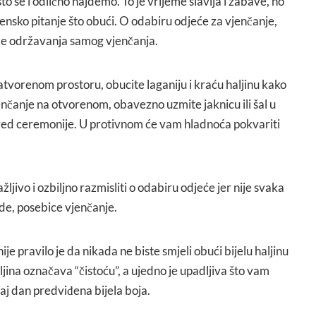
sto se i odlično najdemo. To je vrijeme slavlja i zabave, no
 žensko pitanje što obući. O odabiru odjeće za vjenčanje,
eme održavanja samog vjenčanja.
atvorenom prostoru, obucite laganiju i kraću haljinu kako
enčanje na otvorenom, obavezno uzmite jaknicu ili šal u
sred ceremonije. U protivnom će vam hladnoća pokvariti
pažljivo i ozbiljno razmisliti o odabiru odjeće jer nije svaka
de, posebice vjenčanje.
nije pravilo je da nikada ne biste smjeli obući bijelu haljinu
ljina označava “čistoću”, a ujedno je upadljiva što vam
taj dan predviđena bijela boja.