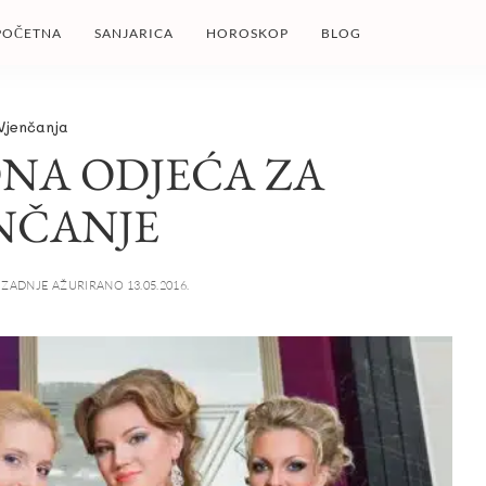
POČETNA
SANJARICA
HOROSKOP
BLOG
Vjenčanja
NA ODJEĆA ZA
NČANJE
ZADNJE AŽURIRANO 13.05.2016.