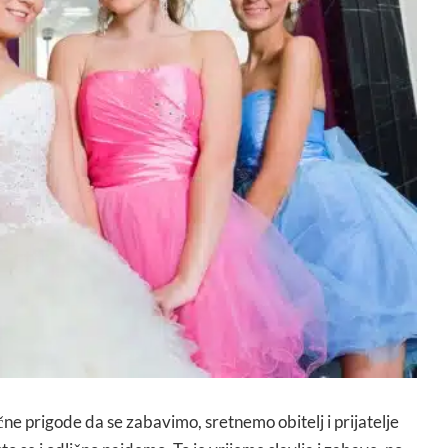
čne prigode da se zabavimo, sretnemo obitelj i prijatelje