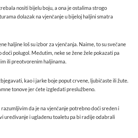
rebala nositi bijelu boju, a ona je ostalima strogo
urama dolazak na vjenčanje u bijeloj haljini smatra
ne haljine loš su izbor za vjenčanja. Naime, to su svečane
eno doći polugol. Međutim, neke se žene žele pokazati pa
im ili preotvorenim haljinama.
egavati, kao i jarke boje poput crvene, ljubičaste ili žute.
mne tonove jer ćete izgledati preslužbeno.
 razumljivim da je na vjenčanje potrebno doći sređen i
vi uređivanje i uglađenu toaletu pa bi radije odabrali