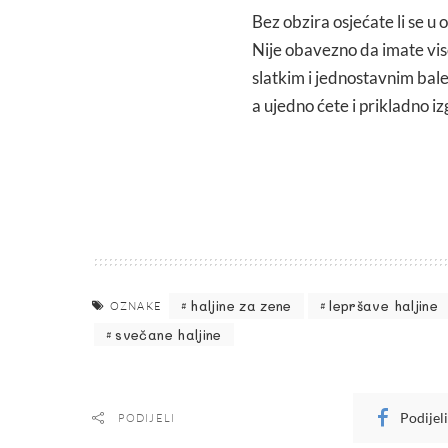
Bez obzira osjećate li se u 
Nije obavezno da imate viso
slatkim i jednostavnim bal
a ujedno ćete i prikladno izg
haljine za zene
lepršave haljine
OZNAKE
svečane haljine
Podijel
PODIJELI