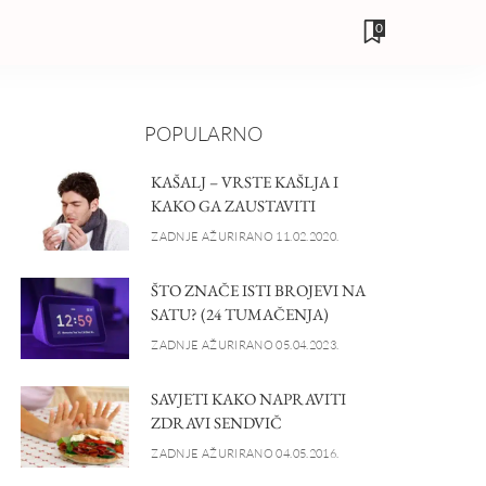
0
POPULARNO
KAŠALJ – VRSTE KAŠLJA I
KAKO GA ZAUSTAVITI
ZADNJE AŽURIRANO 11.02.2020.
ŠTO ZNAČE ISTI BROJEVI NA
SATU? (24 TUMAČENJA)
ZADNJE AŽURIRANO 05.04.2023.
SAVJETI KAKO NAPRAVITI
ZDRAVI SENDVIČ
ZADNJE AŽURIRANO 04.05.2016.