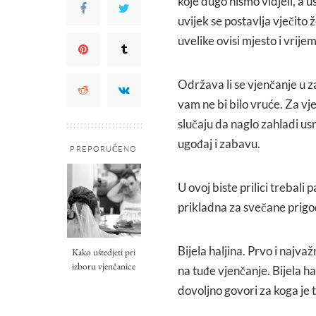
koje dugo nismo vidjeli, a u
uvijek se postavlja vječito
uvelike ovisi mjesto i vrij
Održava li se vjenčanje u z
vam ne bi bilo vruće. Za vj
slučaju da naglo zahladi u
ugođaj i zabavu.
PREPORUČENO
U ovoj biste prilici trebali 
prikladna za svečane prigo
Bijela haljina. Prvo i najvaž
Kako uštedjeti pri
izboru vjenčanice
na tuđe vjenčanje. Bijela ha
dovoljno govori za koga je 