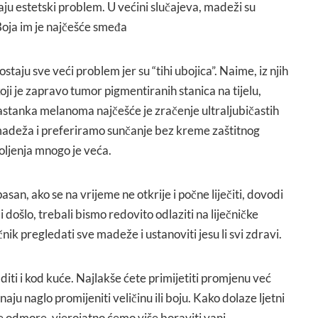
ju estetski problem. U većini slučajeva, madeži su
Boja im je najčešće smeđa
staju sve veći problem jer su “tihi ubojica”. Naime, iz njih
ji je zapravo tumor pigmentiranih stanica na tijelu,
nastanka melanoma najčešće je zračenje ultraljubičastih
 madeža i preferiramo sunčanje bez kreme zaštitnog
oljenja mnogo je veća.
an, ako se na vrijeme ne otkrije i počne liječiti, dovodi
 došlo, trebali bismo redovito odlaziti na liječničke
ik pregledati sve madeže i ustanoviti jesu li svi zdravi.
ti i kod kuće. Najlakše ćete primijetiti promjenu već
ju naglo promijeniti veličinu ili boju. Kako dolaze ljetni
je odmore, vjerojatno ćemo više boraviti vani.