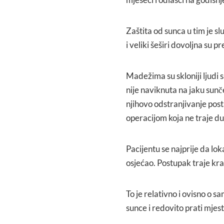
Zaštita od sunca u tim je s
i veliki šeširi dovoljna su p
Madežima su skloniji ljudi sa
nije naviknuta na jaku sun
njihovo odstranjivanje post
operacijom koja ne traje du
Pacijentu se najprije da lo
osjećao. Postupak traje krat
To je relativno i ovisno o
sunce i redovito prati mje