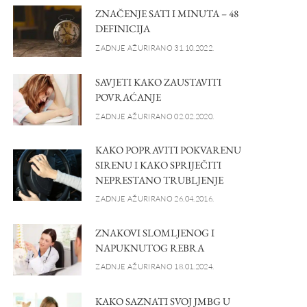
ZNAČENJE SATI I MINUTA – 48
DEFINICIJA
ZADNJE AŽURIRANO 31.10.2022.
SAVJETI KAKO ZAUSTAVITI
POVRAĆANJE
ZADNJE AŽURIRANO 02.02.2020.
KAKO POPRAVITI POKVARENU
SIRENU I KAKO SPRIJEČITI
NEPRESTANO TRUBLJENJE
ZADNJE AŽURIRANO 26.04.2016.
ZNAKOVI SLOMLJENOG I
NAPUKNUTOG REBRA
ZADNJE AŽURIRANO 18.01.2024.
KAKO SAZNATI SVOJ JMBG U