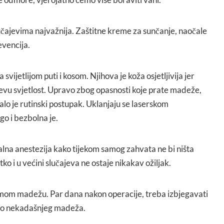
lučajevima najvažnija. Zaštitne kreme za sunčanje, naočale
revencija.
 svijetlijom puti i kosom. Njihova je koža osjetljivija jer
čevu svjetlost. Upravo zbog opasnosti koje prate madeže,
alo je rutinski postupak. Uklanjaju se laserskom
go i bezbolna je.
kalna anestezija kako tijekom samog zahvata ne bi ništa
ko i u većini slučajeva ne ostaje nikakav ožiljak.
 samom madežu. Par dana nakon operacije, treba izbjegavati
sto nekadašnjeg madeža.