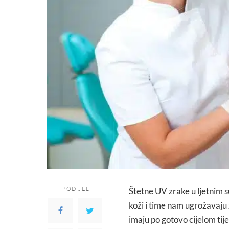
PODIJELI
Štetne UV zrake u ljetnim 
koži i time nam ugrožavaju 
imaju po gotovo cijelom tije