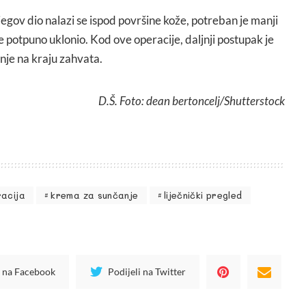
jegov dio nalazi se ispod površine kože, potreban je manji
e potpuno uklonio. Kod ove operacije, daljnji postupak je
nje na kraju zahvata.
D.Š. Foto: dean bertoncelj/Shutterstock
acija
krema za sunčanje
liječnički pregled
i na Facebook
Podijeli na Twitter