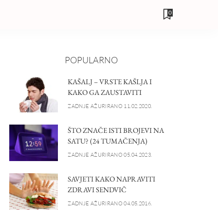
0
POPULARNO
KAŠALJ – VRSTE KAŠLJA I
KAKO GA ZAUSTAVITI
ZADNJE AŽURIRANO 11.02.2020.
ŠTO ZNAČE ISTI BROJEVI NA
SATU? (24 TUMAČENJA)
ZADNJE AŽURIRANO 05.04.2023.
SAVJETI KAKO NAPRAVITI
ZDRAVI SENDVIČ
ZADNJE AŽURIRANO 04.05.2016.