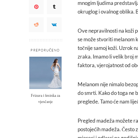
mnogim ljudima predstavlja
okruglog i ovalnog oblika. 
Ove nepravilnosti na koži po
se može stvoriti melanom ko
točnije samoj koži. Uzrok 
PREPORUČENO
zraka. Imamo li velik broj
faktora, vjerojatnost od ob
Melanom nije nimalo bezopas
do smrti. Kako do toga ne bi
Frizura i šminka za
preglede. Tamo će nam liječn
vjenčanje
Pregled madeža možete radi
postojećih madeža. Često zna
mjeseci i odlasci na godišn