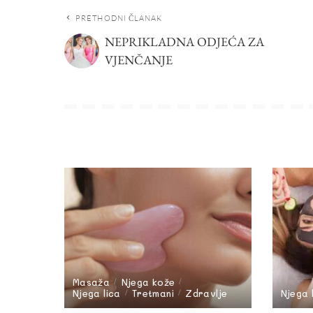
PRETHODNI ČLANAK
NEPRIKLADNA ODJEĆA ZA
VJENČANJE
Masaža
Njega kože
Njega lica
Tretmani
Zdravlje
Njega 