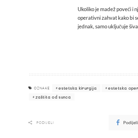
Ukoliko je madež poveći i n
operativni zahvat kako bi s
jednak, samo uključuje šiva
estetska kirurgija
estetska oper
OZNAKE
zaštita od sunca
Podijel
PODIJELI