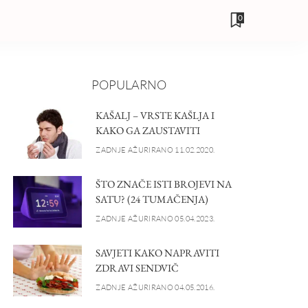
0
POPULARNO
KAŠALJ – VRSTE KAŠLJA I
KAKO GA ZAUSTAVITI
ZADNJE AŽURIRANO 11.02.2020.
ŠTO ZNAČE ISTI BROJEVI NA
SATU? (24 TUMAČENJA)
ZADNJE AŽURIRANO 05.04.2023.
SAVJETI KAKO NAPRAVITI
ZDRAVI SENDVIČ
ZADNJE AŽURIRANO 04.05.2016.