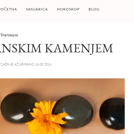
POČETNA
SANJARICA
HOROSKOP
BLOG
Tretmani
ANSKIM KAMENJEM
ZADNJE AŽURIRANO 18.05.2016.