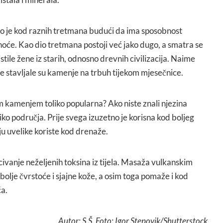
 je kod raznih tretmana budući da ima sposobnost
noće. Kao dio tretmana postoji već jako dugo, a smatra se
tile žene iz starih, odnosno drevnih civilizacija. Naime
ne stavljale su kamenje na trbuh tijekom mjesečnice.
 kamenjem toliko popularna? Ako niste znali njezina
liko područja. Prije svega izuzetno je korisna kod boljeg
ju uvelike koriste kod drenaže.
ivanje neželjenih toksina iz tijela. Masaža vulkanskim
lje čvrstoće i sjajne kože, a osim toga pomaže i kod
ća.
Autor: S.Š. Foto: Igor Stepovik/Shutterstock