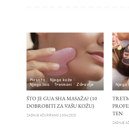
Masaža
Njega kože
Njega lica
Tretmani
Zdravlje
Njega 
ŠTO JE GUA SHA MASAŽA? (10
TRETMA
DOBROBITI ZA VAŠU KOŽU)
PROFE
TEN
ZADNJE AŽURIRANO 13.04.2025.
ZADNJE AŽ