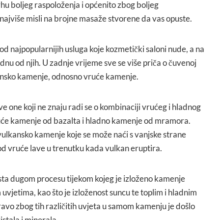
hu boljeg raspoloženja i općenito zbog boljeg
najviše misli na brojne masaže stvorene da vas opuste.
d najpopularnijih usluga koje kozmetički saloni nude, a na
ednu od njih. U zadnje vrijeme sve se više priča o čuvenoj
kansko kamenje, odnosno vruće kamenje.
e one koji ne znaju radi se o kombinaciji vrućeg i hladnog
ruće kamenje od bazalta i hladno kamenje od mramora.
 vulkansko kamenje koje se može naći s vanjske strane
 od vruće lave u trenutku kada vulkan eruptira.
aista dugom procesu tijekom kojeg je izloženo kamenje
 uvjetima, kao što je izloženost suncu te toplim i hladnim
vo zbog tih različitih uvjeta u samom kamenju je došlo
stala i minerala.