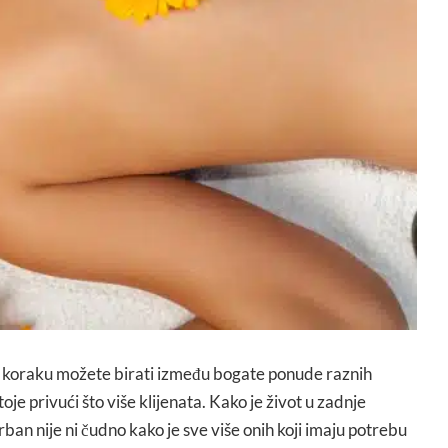
 koraku možete birati između bogate ponude raznih
oje privući što više klijenata. Kako je život u zadnje
ban nije ni čudno kako je sve više onih koji imaju potrebu