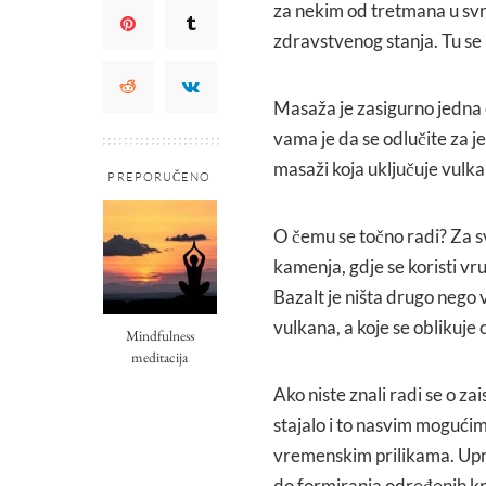
za nekim od tretmana u svr
zdravstvenog stanja. Tu se 
Masaža je zasigurno jedna o
vama je da se odlučite za j
masaži koja uključuje vul
PREPORUČENO
O čemu se točno radi? Za sv
kamenja, gdje se koristi v
Bazalt je ništa drugo nego
vulkana, a koje se oblikuje
Mindfulness
meditacija
Ako niste znali radi se o z
stajalo i to nasvim mogućim
vremenskim prilikama. Upra
do formiranja određenih kri