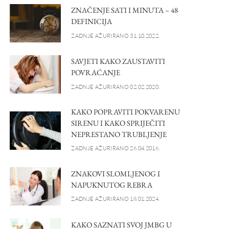
ZNAČENJE SATI I MINUTA – 48
DEFINICIJA
ZADNJE AŽURIRANO 31.10.2022.
SAVJETI KAKO ZAUSTAVITI
POVRAĆANJE
ZADNJE AŽURIRANO 02.02.2020.
KAKO POPRAVITI POKVARENU
SIRENU I KAKO SPRIJEČITI
NEPRESTANO TRUBLJENJE
ZADNJE AŽURIRANO 26.04.2016.
ZNAKOVI SLOMLJENOG I
NAPUKNUTOG REBRA
ZADNJE AŽURIRANO 18.01.2024.
KAKO SAZNATI SVOJ JMBG U