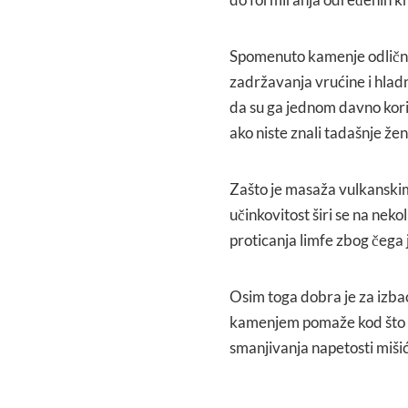
Spomenuto kamenje odlično
zadržavanja vrućine i hlad
da su ga jednom davno koris
ako niste znali tadašnje že
Zašto je masaža vulkanskim
učinkovitost širi se na neko
proticanja limfe zbog čega 
Osim toga dobra je za izbac
kamenjem pomaže kod što bo
smanjivanja napetosti miši