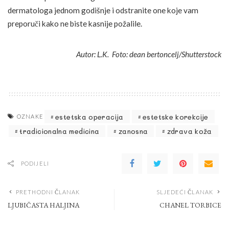
dermatologa jednom godišnje i odstranite one koje vam
preporuči kako ne biste kasnije požalile.
Autor: L.K. Foto: dean bertoncelj/Shutterstock
estetska operacija
estetske korekcije
OZNAKE
tradicionalna medicina
zanosna
zdrava koža
PODIJELI
PRETHODNI ČLANAK
SLJEDEĆI ČLANAK
LJUBIČASTA HALJINA
CHANEL TORBICE