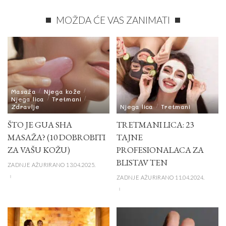
MOŽDA ĆE VAS ZANIMATI
Masaža
Njega kože
Njega lica
Tretmani
Zdravlje
Njega lica
Tretmani
ŠTO JE GUA SHA
TRETMANI LICA: 23
MASAŽA? (10 DOBROBITI
TAJNE
ZA VAŠU KOŽU)
PROFESIONALACA ZA
BLISTAV TEN
ZADNJE AŽURIRANO 13.04.2025.
ZADNJE AŽURIRANO 11.04.2024.