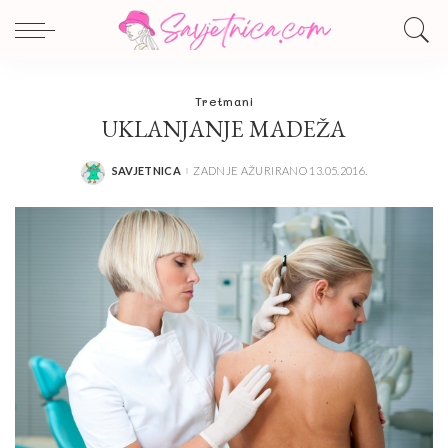
Tretmani
UKLANJANJE MADEŽA
SAVJETNICA
ZADNJE AŽURIRANO 13.05.2016.
POSTED
BY