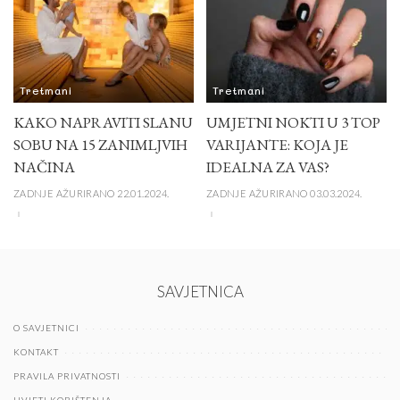
Tretmani
Tretmani
KAKO NAPRAVITI SLANU
UMJETNI NOKTI U 3 TOP
SOBU NA 15 ZANIMLJVIH
VARIJANTE: KOJA JE
NAČINA
IDEALNA ZA VAS?
ZADNJE AŽURIRANO 22.01.2024.
ZADNJE AŽURIRANO 03.03.2024.
SAVJETNICA
O SAVJETNICI
KONTAKT
PRAVILA PRIVATNOSTI
UVJETI KORIŠTENJA