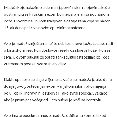
Madeži koje nalazimo u dermi, tj. površinskim slojevima kože,
odstranjuju se kiruškim rezom koji je paralelan sa površinom
kože. U ovom načinu odstranjivanja ostaje rana koja se nakon
15-ak dana pokriva novim epitelnim stanicama.
Ako je madež smješten u nešto dublje slojeve kože, tada se radi
o kirurškom rezu koji doslovce reže kroz slojeve kože i koji se
šiva. U ovom slučaju će ostati tanki duguljasti ožiljak koji će s
vremenom postati sve manje vidljiv.
Dakle upozorenje da je vrijeme za vađenje madeža je ako dođe
do njegovog oštećenja nekom vanjskom silom, ako mijenja
boju i oblik i neravnih je rubova ili ako svrbi i pecka. Svakako
ako je promjera većeg od 1 cm nužno je poći na kontrolu.
Ako imate posebno mnogo madeža otiđite na kontrolu kod