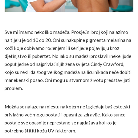
Sve mi imamo nekoliko madeža. Prosječni broj koji nalazimo
na tijelu je od 10 do 20. Oni su nakupine pigmenta melanina na
koži koje dobivamo rođenjem ili se rijeđe pojavljuju kroz
djetinjstvo ili pubertet. No iako su madeži proslavili neke ljude
poput jedne od najprivlačnijih žena svijeta Cindy Crawford,
kojo su rekli da zbog velikog madeža na licu nikada neće dobiti
manekenski posao. Oni mogu u stvarnom životu predstavljati
problem.
Možda se nalaze na mjestu na kojem ne izgledaju baš estetski
privlačno već mogu postati i opasni za zdravlje. Kako sunce
postaje sve opasnije neprestano se naglašava koliko je
potrebno štititi kožu UV faktorom.