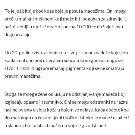
To je još bitnije kod kože koja je posuta madežima. Oni mogu
preći u maligni melanom koji može biti poguban za zdravlje. U
našoj zemlji troje ili četvero ljudi na 10.000 će doživjeti ovu
degeneraciju.
Do 20. godine života dobit ćete sve prirodne madeže koje ćete
ikada imati, no pod utjecajem sunca tokom godina mogu se
stvoriti razni drugi poremaćaji pigmenta koji se ne smatraju
pravim madežima .
Stoga se mnoge žene odlučuju na odstranjivanje madeža koji
izgledaju opasno ili sumnjivo. Oni se mogu odstraniti na razne
načine ovisno o sloju kože u kojem se nalaze. Kada dođete kod
dermatologa on će procijeniti koliko duboko je madež usađen i
u skladu s tim odabrati način na koji će ga odstraniti.