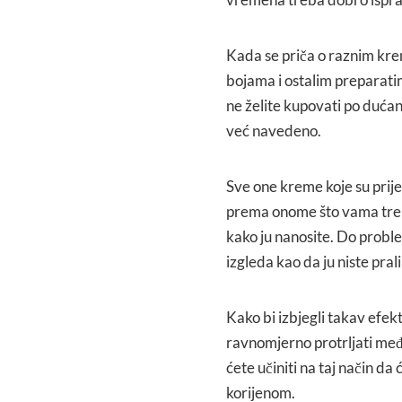
Kada se priča o raznim kre
bojama i ostalim preparatim
ne želite kupovati po duća
već navedeno.
Sve one kreme koje su prij
prema onome što vama treb
kako ju nanosite. Do probl
izgleda kao da ju niste pral
Kako bi izbjegli takav efekt
ravnomjerno protrljati međ
ćete učiniti na taj način d
korijenom.