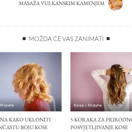
MASAŽA VULKANSKIM KAMENJEM
MOŽDA ĆE VAS ZANIMATI
 frizure
Kosa i frizure
INA KAKO UKLONITI
5 KORAKA ZA PRIRODN
ČASTU BOJU KOSE
POSVJETLJIVANJE KOSE