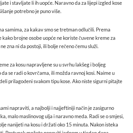
e i stavljate li ih uopće. Naravno da za lijepi izgled kose
šišanje potrebno je puno više.
ama samima, za kakav smo se tretman odlučili. Prema
se kako brojne osobe uopće ne koriste čuvene kreme za
ne zna ni da postoji, ili bolje rečeno čemu služi.
reme za kosu napravljene su u svrhu lakšeg i boljeg
o da se radi o kovrčama, ili možda ravnoj kosi. Naime u
li prilagođeni svakom tipu kose. Ako niste sigurni pitajte
i napraviti, a najbolji i najjeftiniji način je zasigurno
a, malo maslinovog ulja i naravno meda. Radi se o smjesi,
lje nanijeti na kosu i držati oko 15 minuta. Nakon isteka
ti. Postupak možete ponoviti jednom u tjedan dana.