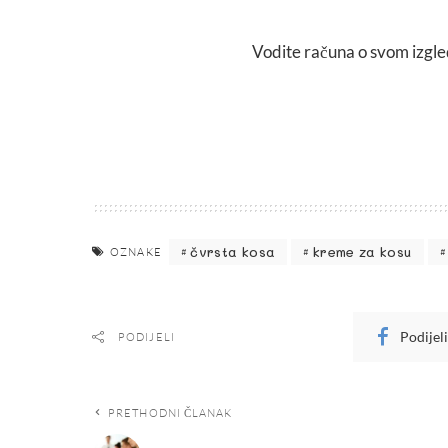
Vodite računa o svom izgledu
čvrsta kosa
kreme za kosu
OZNAKE
Podijel
PODIJELI
PRETHODNI ČLANAK