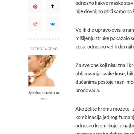
odnosno kakve maske stavljat
nije dovoljno otići samo na 
Velik dio upravo ovisi o n
mišljenju struke pokazalo 
kosu, odnosno velik dio njih 
PREPORUČENO
Za sve one koji nisu znali k
oblikovanja svake kose, bil
dućanima postoje razni mode
prodavača.
Spiralna pletenica na
repu
Ako želite kremu možete i sam
kombinacija jednog žumanjk
odnosno kremi koju je najbo
vremena treba dobro ispra