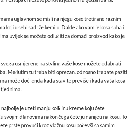
mama uglavnom se misli na njegu kose tretirane raznim
a koji u sebi sadrže kemiju. Dakle ako vam je kosa suha i
nima uvijek se možete odlučiti za domaći proizvod kako je
e svega usmjerene na styling vaše kose možete odabrati
a. Međutim tu treba biti oprezan, odnosno trebate paziti
ema može doći onda kada stavite previše i kada vaša kosa
i tjednima.
 najbolje je uzeti manju količinu kreme koju ćete
u svojim dlanovima nakon čega ćete ju nanijeti na kosu. To
a ćete prste provući kroz vlažnu kosu počevši sa samim