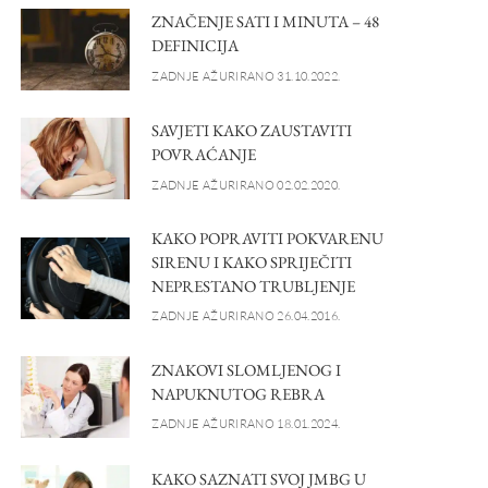
ZNAČENJE SATI I MINUTA – 48
DEFINICIJA
ZADNJE AŽURIRANO 31.10.2022.
SAVJETI KAKO ZAUSTAVITI
POVRAĆANJE
ZADNJE AŽURIRANO 02.02.2020.
KAKO POPRAVITI POKVARENU
SIRENU I KAKO SPRIJEČITI
NEPRESTANO TRUBLJENJE
ZADNJE AŽURIRANO 26.04.2016.
ZNAKOVI SLOMLJENOG I
NAPUKNUTOG REBRA
ZADNJE AŽURIRANO 18.01.2024.
KAKO SAZNATI SVOJ JMBG U