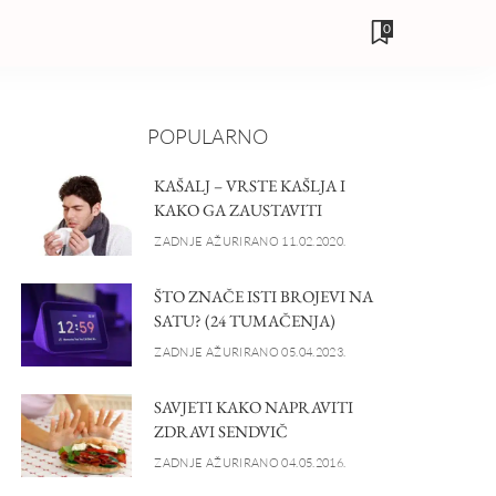
0
POPULARNO
KAŠALJ – VRSTE KAŠLJA I
KAKO GA ZAUSTAVITI
ZADNJE AŽURIRANO 11.02.2020.
ŠTO ZNAČE ISTI BROJEVI NA
SATU? (24 TUMAČENJA)
ZADNJE AŽURIRANO 05.04.2023.
SAVJETI KAKO NAPRAVITI
ZDRAVI SENDVIČ
ZADNJE AŽURIRANO 04.05.2016.