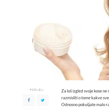
PODIJELI
Za loš izgled svoje kose ne
razmisliti o tome kakve sve
Odnosno pokušjate malo ra