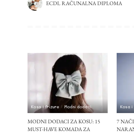
ECDL RAČUNALNA DIPLOMA
Kosa i frizure
Modni dodaci
Kosa i
MODNI DODACI ZA KOSU: 15
7 NAČ
MUST-HAVE KOMADA ZA
NARAN