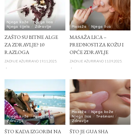
Njega kože
Njega lica
Njega tijela
Zdravlje
Masaža
Njega lica
ZAŠTO SU BITNE ALGE
MASAŽA LICA –
ZA ZDRAVLJE? 10
PREDNOSTI ZA KOŽU I
RAZLOGA
OPĆE ZDRAVLJE
ZADNJE AŽURIRANO 19.11.2025.
ZADNJE AŽURIRANO 11.09.2025.
Masaža
Njega kože
Njega kože
Njega lica
Njega lica
Tretmani
Zdravlje
Zdravlje
ŠTO KADA IZGORIM NA
ŠTO JE GUA SHA