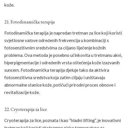
kože.
21. Fotodinamička terapija
Fotodinamička terapija je napredan tretman za lice koji koristi
svjetlosne valove određenih frekvencija u kombinaciji s
fotosenzitivnim sredstvima za ciljano liječenje kožnih
problema. Ova metoda je posebno učinkovita u tretmanu akni,
hiperpigmentacije i određenih vrsta oštećenja kože izazvanih
suncem. Fotodinamička terapija djeluje tako da aktivira
fotosenzitivna sredstva koja zatim ciljaju i uništavaju
abnormalne stanice kože, potičući prirodni proces obnove i
revitalizacije kože.
22. Cryoterapija za lice
Cryoterapija za lice, poznata i kao “hladni lifting”, je inovativni
tretman koji koristi ekstremno niske temperature za