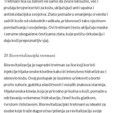
Tretmani lica sa zlatom ne samo da zvuče luksuzno, već i
pružaju brojne koristi za kožu, uključujući anti-upalna i
antioksidacijska svojstva. Zlato pomaže u smanjenju crvenila i
zaštiti kože od slobodnih radikala, pridonoseći tako njezinom
pomlađivanju i osvježenju. Ovi tretmani često uključuju maske
i serume obogaćene česticama zlata, koje potiču cirkulaciju i
daju koži prepoznatljiv sjaj.
20. Biorevitalizacijski tretmani
Biorevitalizacija je napredni tretman za lice koji koristi
injekcije hijaluronske kiseline kako bi intenzivno hidratizirao i
obnovio kožu. Ovaj postupak je izuzetno učinkovit u borbi
protiv suhoće, gubitka elastičnosti i ostalih znakova starenja.
Hijaluronska kisela, koja je prirodno prisutna u koži, pomaže u
održavanju volumena i hidratacije, čineći kožu glatkom,
čvrstom i blistavom. Biorevitalizacijski tretmani su idealni za
osobe koje traže dugoročna rješenja za revitalizaciju svoje