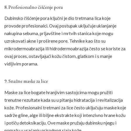
8. Profesionalno čišćenje pora
Dubinsko čišćenje pora ključni je dio tretmana lica koje
provode profesionalci. Ovaj postupak uključuje uklanjanje
nakupina sebuma, prljavštine i mrtvih stanica koje mogu
uzrokovati akne i proširene pore. Tehnike kao što su
mikrodermoabrazija ili hidrodermoabrazija često se koriste za
ovaj proces, ostavljajući kožu čistom, glatkom i s manje
vidljivim porama.
9. Snažne maske za lice
Maske za lice bogate hranjivim sastojcima mogu pružiti
trenutne rezultate kada su u pitanju hidratacija i revitalizacija
kože. Profesionalni tretmani za lice često uključuju maske koje
sadrže gline, alge ili biljne ekstrakte koji intenzivno hrane kožu
i potiču detoksikaciju. Ove maske pružaju dubinsku njegu i
pomažu u vraćanju prirodnog sjaja kože.