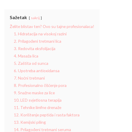
Sažetak
sakrij
Želite blistav ten? Ovo su tajne profesionalaca!
1. Hidratacija na visokoj razini
2. Prilagođeni tretmani lica
3. Redovita eksfolijacija
4. Masaža lica
5. Zaštita od sunca
6. Upotreba antioxidansa
7. Noćni tretmani
8. Profesionalno čišćenje pora
9. Snažne maske za lice
10. LED svjetlosna terapija
11. Tehnike limfne drenaže
12. Korištenje peptida i rasta faktora
13. Kemijski piling
14. Prilagođeni tretmani seruma