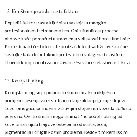
12. Korištenje peptida i rasta faktora
Peptidi i faktori rasta ključni su sastojci u mnogim
profesionalnim tretmanima lica. Oni stimuliraju procese
obnove kože, pomažući u smanjenju vidljivosti bora i fine linije.
Profesionalci često koriste proizvode koji sadrže ove moćne
sastojke kako bi potaknuli proizvodnju kolagena i elastina,
ključnih komponenti za održavanje čvrstoće i elastičnosti kože.
13. Kemijski piling
Kemijski piling su popularni tretmani lica koji uključuju
primjenu rješenja za eksfolijaciju koje uklanja gornje slojeve
kože, omogućujući novim, zdravijim slojevima kože da dođu na
površinu. Ovi tretmani mogu dramatično poboljšati izgled
kože, smanjujući tragove oštećenja od sunca, bora,
pigmentacija i drugih kožnih problema. Redovitim kemijskim