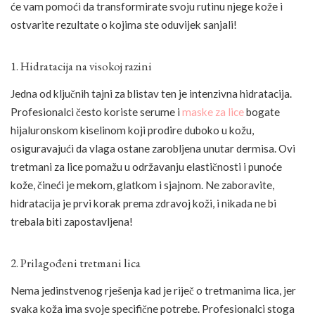
će vam pomoći da transformirate svoju rutinu njege kože i
ostvarite rezultate o kojima ste oduvijek sanjali!
1. Hidratacija na visokoj razini
Jedna od ključnih tajni za blistav ten je intenzivna hidratacija.
Profesionalci često koriste serume i
maske za lice
bogate
hijaluronskom kiselinom koji prodire duboko u kožu,
osiguravajući da vlaga ostane zarobljena unutar dermisa. Ovi
tretmani za lice pomažu u održavanju elastičnosti i punoće
kože, čineći je mekom, glatkom i sjajnom. Ne zaboravite,
hidratacija je prvi korak prema zdravoj koži, i nikada ne bi
trebala biti zapostavljena!
2. Prilagođeni tretmani lica
Nema jedinstvenog rješenja kad je riječ o tretmanima lica, jer
svaka koža ima svoje specifične potrebe. Profesionalci stoga