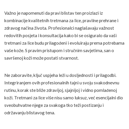
Važno je napomenuti da pravi blistav ten proizlazi iz
kombinacije kvalitetnih tretmana za lice, pravilne prehrane i
zdravog načina života. Profesionalci naglašavaju važnost
redovitih posjeta i konsultacija kako bi se osiguralo da vaši
tretmani za lice budu prilagođeni i evoluiraju prema potrebama
vaše kože. S pravim pristupom i stručnim savjetima, san o
savršenoj koži može postati stvarnost.
Ne zaboravite, ključ uspjeha leži u dosljednosti i prilagodbi.
Integriranjem ovih profesionalnih tajni u svoju svakodnevnu
rutinu, korak ste bliže zdravijoj, sjajnijoj i vidno pomlađenoj
koži. Tretmani za lice više nisu samo luksuz, već esencijalni dio
sveobuhvatne njege za svakoga tko teži postizanju i
održavanju blistavog tena.