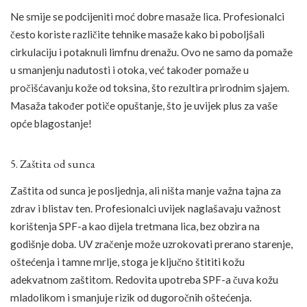
Ne smije se podcijeniti moć dobre masaže lica. Profesionalci
često koriste različite tehnike masaže kako bi poboljšali
cirkulaciju i potaknuli limfnu drenažu. Ovo ne samo da pomaže
u smanjenju nadutosti i otoka, već također pomaže u
pročišćavanju kože od toksina, što rezultira prirodnim sjajem.
Masaža također potiče opuštanje, što je uvijek plus za vaše
opće blagostanje!
5. Zaštita od sunca
Zaštita od sunca je posljednja, ali ništa manje važna tajna za
zdrav i blistav ten. Profesionalci uvijek naglašavaju važnost
korištenja SPF-a kao dijela tretmana lica, bez obzira na
godišnje doba. UV zračenje može uzrokovati prerano starenje,
oštećenja i tamne mrlje, stoga je ključno štititi kožu
adekvatnom zaštitom. Redovita upotreba SPF-a čuva kožu
mladolikom i smanjuje rizik od dugoročnih oštećenja.