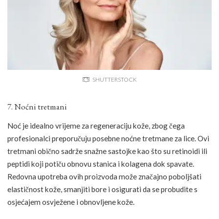
SHUTTERSTOCK
7. Noćni tretmani
Noć je idealno vrijeme za regeneraciju kože, zbog čega
profesionalci preporučuju posebne noćne tretmane za lice. Ovi
tretmani obično sadrže snažne sastojke kao što su retinoidi ili
peptidi koji potiču obnovu stanica i kolagena dok spavate.
Redovna upotreba ovih proizvoda može značajno poboljšati
elastičnost kože, smanjiti bore i osigurati da se probudite s
osjećajem osvježene i obnovljene kože.