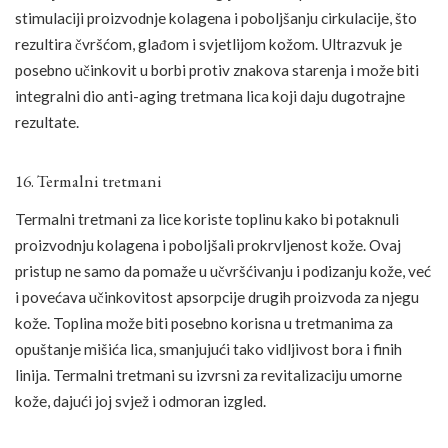
stimulaciji proizvodnje kolagena i poboljšanju cirkulacije, što
rezultira čvršćom, glađom i svjetlijom kožom. Ultrazvuk je
posebno učinkovit u borbi protiv znakova starenja i može biti
integralni dio anti-aging tretmana lica koji daju dugotrajne
rezultate.
16. Termalni tretmani
Termalni tretmani za lice koriste toplinu kako bi potaknuli
proizvodnju kolagena i poboljšali prokrvljenost kože. Ovaj
pristup ne samo da pomaže u učvršćivanju i podizanju kože, već
i povećava učinkovitost apsorpcije drugih proizvoda za njegu
kože. Toplina može biti posebno korisna u tretmanima za
opuštanje mišića lica, smanjujući tako vidljivost bora i finih
linija. Termalni tretmani su izvrsni za revitalizaciju umorne
kože, dajući joj svjež i odmoran izgled.