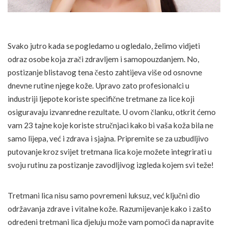
Svako jutro kada se pogledamo u ogledalo, želimo vidjeti
odraz osobe koja zrači zdravljem i samopouzdanjem. No,
postizanje blistavog tena često zahtijeva više od osnovne
dnevne rutine njege kože. Upravo zato profesionalci u
industriji ljepote koriste specifične tretmane za lice koji
osiguravaju izvanredne rezultate. U ovom članku, otkrit ćemo
vam 23 tajne koje koriste stručnjaci kako bi vaša koža bila ne
samo lijepa, već i zdrava i sjajna. Pripremite se za uzbudljivo
putovanje kroz svijet tretmana lica koje možete integrirati u
svoju rutinu za postizanje zavodljivog izgleda kojem svi teže!
Tretmani lica nisu samo povremeni luksuz, već ključni dio
održavanja zdrave i vitalne kože. Razumijevanje kako i zašto
određeni tretmani lica djeluju može vam pomoći da napravite