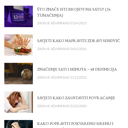
ŠTO ZNAČE ISTI BROJEVI NA SATU? (24
TUMAČENJA)
ZADNJE AŽURIRANO 05.04.2023.
SAVJETI KAKO NAPRAVITI ZDRAVI SENDVIČ
ZADNJE AŽURIRANO 04.05.2016.
ZNAČENJE SATI I MINUTA – 48 DEFINICIJA
ZADNJE AŽURIRANO 31.10.2022.
SAVJETI KAKO ZAUSTAVITI POVRAĆANJE
ZADNJE AŽURIRANO 02.02.2020.
KAKO POPRAVITI POKVARENU SIRENU I