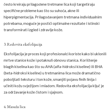
često kreiraju prilagođene tretmane lica koji targetiraju
specifične probleme kao što su suhoća, akne ili
hiperpigmentacija. Prilagođavanjem tretmana individualnim
potrebama, moguće je postići optimalne rezultate i istinski
transformirati izgled i zdravlje kože.
3. Redovita eksfolijacija
Eksfolijacija je proces koji profesionalci koriste kako bi uklonili
mrtve stanice kože i potaknuli obnovu stanica. Korištenje
blagih kiselina kao što su AHA (alfa-hidroksi kiseline) ili BHA
(beta-hidroksi kiseline) u tretmanima lica može dramatično
poboljšati teksturu i ton kože, smanjiti pojavu finih linija i
učiniti kožu svježijom i mlađom. Redovita eksfolijacija ključ je
za održavanje kože čistom i sjajnom.
4. Masaža lica