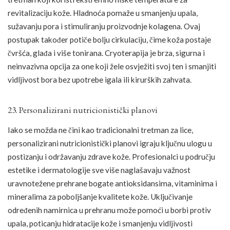
revitalizaciju kože. Hladnoća pomaže u smanjenju upala,
sužavanju pora i stimuliranju proizvodnje kolagena. Ovaj
postupak također potiče bolju cirkulaciju, čime koža postaje
čvršća, glađa i više tonirana. Cryoterapija je brza, sigurna i
neinvazivna opcija za one koji žele osvježiti svoj ten i smanjiti
vidljivost bora bez upotrebe igala ili kirurških zahvata.
23. Personalizirani nutricionistički planovi
Iako se možda ne čini kao tradicionalni tretman za lice,
personalizirani nutricionistički planovi igraju ključnu ulogu u
postizanju i održavanju zdrave kože. Profesionalci u području
estetike i dermatologije sve više naglašavaju važnost
uravnotežene prehrane bogate antioksidansima, vitaminima i
mineralima za poboljšanje kvalitete kože. Uključivanje
određenih namirnica u prehranu može pomoći u borbi protiv
upala, poticanju hidratacije kože i smanjenju vidljivosti