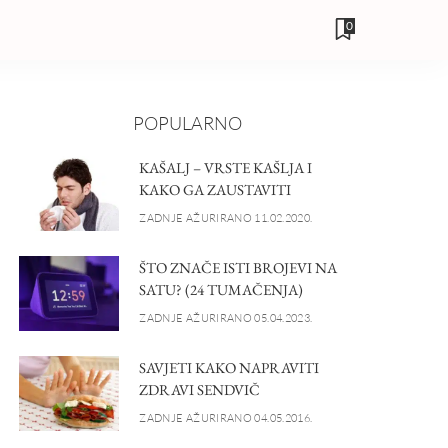
0
POPULARNO
KAŠALJ – VRSTE KAŠLJA I
KAKO GA ZAUSTAVITI
ZADNJE AŽURIRANO 11.02.2020.
ŠTO ZNAČE ISTI BROJEVI NA
SATU? (24 TUMAČENJA)
ZADNJE AŽURIRANO 05.04.2023.
SAVJETI KAKO NAPRAVITI
ZDRAVI SENDVIČ
ZADNJE AŽURIRANO 04.05.2016.