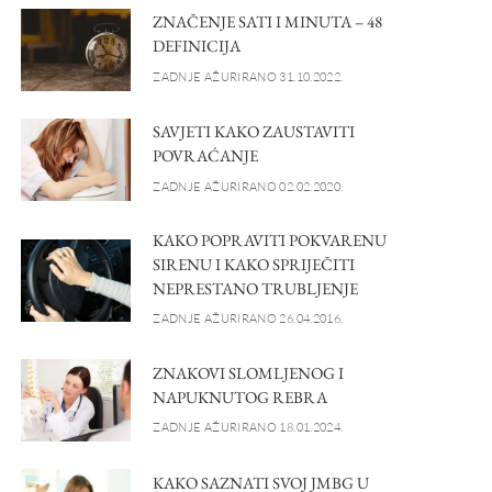
ZNAČENJE SATI I MINUTA – 48
DEFINICIJA
ZADNJE AŽURIRANO 31.10.2022.
SAVJETI KAKO ZAUSTAVITI
POVRAĆANJE
ZADNJE AŽURIRANO 02.02.2020.
KAKO POPRAVITI POKVARENU
SIRENU I KAKO SPRIJEČITI
NEPRESTANO TRUBLJENJE
ZADNJE AŽURIRANO 26.04.2016.
ZNAKOVI SLOMLJENOG I
NAPUKNUTOG REBRA
ZADNJE AŽURIRANO 18.01.2024.
KAKO SAZNATI SVOJ JMBG U