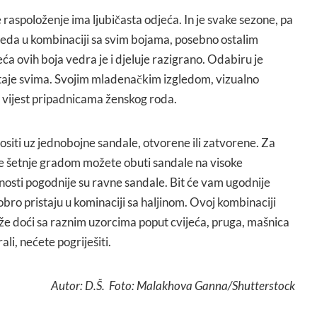
 raspoloženje ima ljubičasta odjeća. In je svake sezone, pa
gleda u kombinaciji sa svim bojama, posebno ostalim
eća ovih boja vedra je i djeluje razigrano. Odabiru je
istaje svima. Svojim mladenačkim izgledom, vizualno
a vijest pripadnicama ženskog roda.
ositi uz jednobojne sandale, otvorene ili zatvorene. Za
je šetnje gradom možete obuti sandale na visoke
nosti pogodnije su ravne sandale. Bit će vam ugodnije
obro pristaju u kominaciji sa haljinom. Ovoj kombinaciji
ože doći sa raznim uzorcima poput cvijeća, pruga, mašnica
rali, nećete pogriješiti.
Autor: D.Š. Foto: Malakhova Ganna/Shutterstock