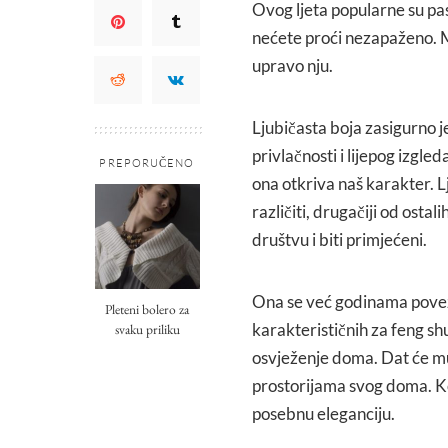
Ovog ljeta popularne su pas
nećete proći nezapaženo. M
upravo nju.
Ljubičasta boja zasigurno je
privlačnosti i lijepog izgle
PREPORUČENO
ona otkriva naš karakter. Lju
različiti, drugačiji od ostal
društvu i biti primjećeni.
Ona se već godinama povezu
Pleteni bolero za
karakterističnih za feng shui
svaku priliku
osvježenje doma. Dat će mu
prostorijama svog doma. Ko
posebnu eleganciju.