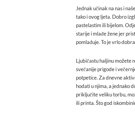
Jednak učinak na nas i naše
tako i ovog ljeta. Dobro iz
pastelastim ili bijelom. Odj
starije i mlađe žene jer pr
pomlađuje. To je vrlo dobr
Ljubičastu haljinu možete n
svečanije prigode i večern
potpetice. Za dnevne aktiv
hodati u njima, a jednako d
priključite veliku torbu, m
ili printa. Što god iskombini