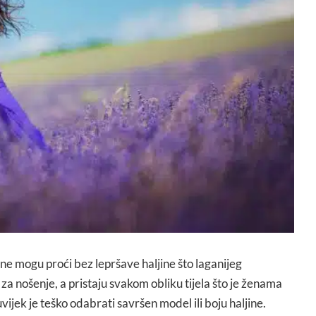
ne mogu proći bez lepršave haljine što laganijeg
za nošenje, a pristaju svakom obliku tijela što je ženama
jek je teško odabrati savršen model ili boju haljine.