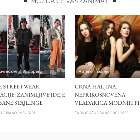
MOŽDA ĆE VAS ZANIMATI
trendovi
Shopping
Haljine i suknje
JE STREETWEAR
CRNA HALJINA,
ACIJE: ZANIMLJIVE IDEJE
NEPRIKOSNOVENA
BANE STAJLINGE
VLADARICA MODNIH PI
URIRANO 26.09.2023.
ZADNJE AŽURIRANO 20.08.2022.