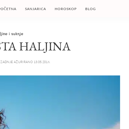
POČETNA
SANJARICA
HOROSKOP
BLOG
jine i suknje
STA HALJINA
ZADNJE AŽURIRANO 13.05.2016.