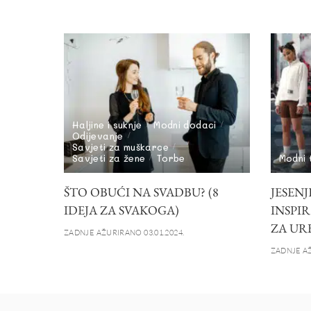
Haljine i suknje
Modni dodaci
Odijevanje
Savjeti za muškarce
Savjeti za žene
Torbe
Modni 
ŠTO OBUĆI NA SVADBU? (8
JESEN
IDEJA ZA SVAKOGA)
INSPIR
ZA UR
ZADNJE AŽURIRANO 03.01.2024.
ZADNJE AŽ