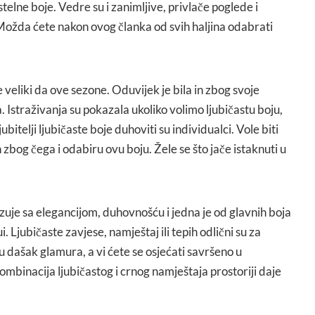
telne boje. Vedre su i zanimljive, privlače poglede i
ožda ćete nakon ovog članka od svih haljina odabrati
 veliki da ove sezone. Oduvijek je bila in zbog svoje
da. Istraživanja su pokazala ukoliko volimo ljubičastu boju,
bitelji ljubičaste boje duhoviti su individualci. Vole biti
ih zbog čega i odabiru ovu boju. Žele se što jače istaknuti u
je sa elegancijom, duhovnošću i jedna je od glavnih boja
. Ljubičaste zavjese, namještaj ili tepih odlični su za
 dašak glamura, a vi ćete se osjećati savršeno u
mbinacija ljubičastog i crnog namještaja prostoriji daje