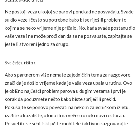
Ne postoji veza u kojoj se parovi ponekad ne posvađaju. Svađe
su dio veze i često su potrebne kako bi se riješili problemi o
kojima se neko vrijeme nije pričalo. No, kada svađe postanu dio
vaše veze i ne može proći dan da se ne posvađate, zapitajte se
jeste li stvoreni jedno za drugo.
Sve češća tišina
Ako s partnerom više nemate zajedničkih tema za razgovore,
znači da je došlo vrijeme kada je vaša veza upala u rutinu. Ovo
je obično najčešći problem parova u dugim vezama i prvi je
korak da poduzmete nešto kako biste spriječili prekid.
Pokušajte se ponovo povezati na nekom zajedničkom izletu,
izađite u kazalište, u kino ili na večeru u neki novi restoran.
Posvetite se sebi, isključite mobitele i aktivno razgovarajte.