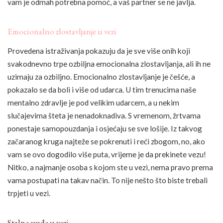
vam je odmah potrebna pomoć, a vaš partner se ne javlja.
Emocionalno zlostavljanje u vezi
Provedena istraživanja pokazuju da je sve više onih koji
svakodnevno trpe ozbiljna emocionalna zlostavljanja, ali ih ne
uzimaju za ozbiljno. Emocionalno zlostavljanje je češće, a
pokazalo se da boli i više od udarca. U tim trenucima naše
mentalno zdravlje je pod velikim udarcem, a u nekim
slučajevima šteta je nenadoknadiva. S vremenom, žrtvama
ponestaje samopouzdanja i osjećaju se sve lošije. Iz takvog
začaranog kruga najteže se pokrenuti i reći zbogom, no, ako
vam se ovo dogodilo više puta, vrijeme je da prekinete vezu!
Nitko, a najmanje osoba s kojom ste u vezi, nema pravo prema
vama postupati na takav način. To nije nešto što biste trebali
trpjeti u vezi.
Stalne svađe u vezi