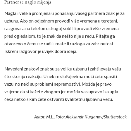
Partner se naglo mijenja
Nagla i velika promjena u ponašanju vašeg partnera znak je za
uzbunu. Ako on odjednom provodi više vremena u teretani,
razgovara na telefon u drugoj sobi ili provodi više vremena
pred ogledalom, to je znak da nešto nije u redu. Pitajte ga
otvoreno o čemu se radi i imate li razloga za zabrinutost.
Iskreni razgovor je uvijek dobra ideja.
Navedeni znakovi znak su za veliku uzbunu i zahtijevaju vašu
što skoriju reakciju. U nekim slučajevima moći ćete spasiti
vezu, no neki su problemi nepremostivi. Možda je pravo
vrijeme da si kažete zbogom jer možda vas upravo iza ugla
čeka netko s kim ćete ostvariti kvalitetnu ljubavnu vezu.
Autor: M.L., Foto: Aleksandr Kurganov/Shutterstock