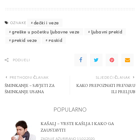
dečki i veze
OZNAKE
greške u početku ljubavne veze
ljubavni prekid
prekid veze
raskid
PODIJELI
PRETHODNI ČLANAK
SLJEDEĆI ČLANAK
ŠMINKANJE – SAVJETI ZA
KAKO PREPOZNATI PREVARU
ŠMINKANJE USANA
ILI PRELJUB
POPULARNO
KAŠALJ – VRSTE KAŠLJA I KAKO GA
ZAUSTAVITI
ZADNJE AŽURIRANO 11.02.2020.