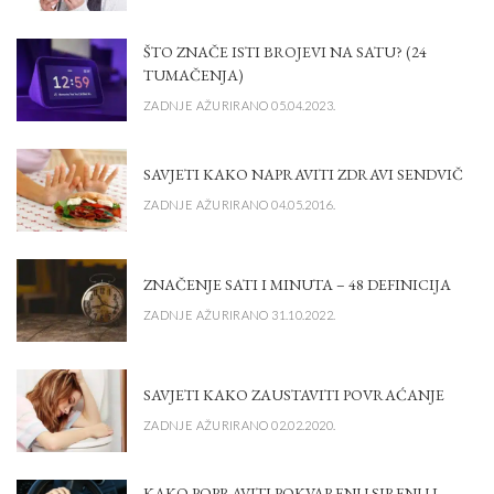
ŠTO ZNAČE ISTI BROJEVI NA SATU? (24
TUMAČENJA)
ZADNJE AŽURIRANO 05.04.2023.
SAVJETI KAKO NAPRAVITI ZDRAVI SENDVIČ
ZADNJE AŽURIRANO 04.05.2016.
ZNAČENJE SATI I MINUTA – 48 DEFINICIJA
ZADNJE AŽURIRANO 31.10.2022.
SAVJETI KAKO ZAUSTAVITI POVRAĆANJE
ZADNJE AŽURIRANO 02.02.2020.
KAKO POPRAVITI POKVARENU SIRENU I