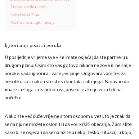
Stalne svađe u vezi
Sve češća tišina
Partner se naglo mijenja
Ignoriranje poziva i poruka
U posljednje vrijeme sve više imate osjećaj da ste partneru u
drugom planu. Osim što vas gotovo nikada ne zove ili ne šalje
poruke, sada ignorira i vaše javljanje. Odgovara vam tek za
nekoliko sati nakon što ste vi kontaktirali njega. Naravno da
imate razloga za zabrinutost, posebice ako je veza tek na
početku.
A ako ste već duže vrijeme s tom osobom u vezi, to je znak da
se na nju ne možete osloniti i da voli kršiti obećanja. Zamislite
kako bi se osjećali da se nalazite u nekoj teškoj situaciji u kojoj