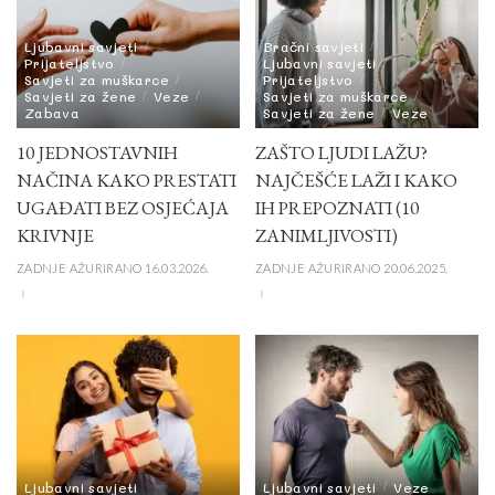
Ljubavni savjeti
Bračni savjeti
Prijateljstvo
Ljubavni savjeti
Savjeti za muškarce
Prijateljstvo
Savjeti za žene
Veze
Savjeti za muškarce
Zabava
Savjeti za žene
Veze
10 JEDNOSTAVNIH
ZAŠTO LJUDI LAŽU?
NAČINA KAKO PRESTATI
NAJČEŠĆE LAŽI I KAKO
UGAĐATI BEZ OSJEĆAJA
IH PREPOZNATI (10
KRIVNJE
ZANIMLJIVOSTI)
ZADNJE AŽURIRANO 16.03.2026.
ZADNJE AŽURIRANO 20.06.2025.
Ljubavni savjeti
Ljubavni savjeti
Veze