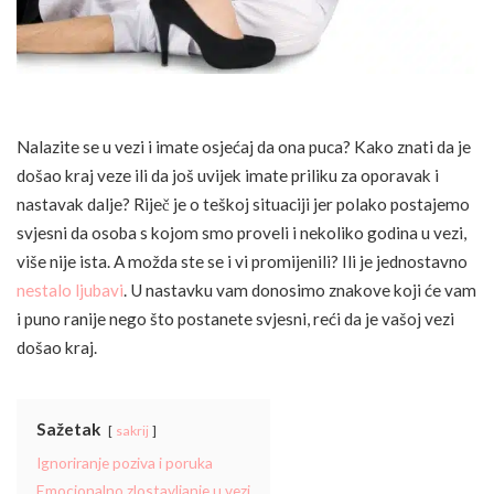
Nalazite se u vezi i imate osjećaj da ona puca? Kako znati da je
došao kraj veze ili da još uvijek imate priliku za oporavak i
nastavak dalje? Riječ je o teškoj situaciji jer polako postajemo
svjesni da osoba s kojom smo proveli i nekoliko godina u vezi,
više nije ista. A možda ste se i vi promijenili? Ili je jednostavno
nestalo ljubavi
. U nastavku vam donosimo znakove koji će vam
i puno ranije nego što postanete svjesni, reći da je vašoj vezi
došao kraj.
Sažetak
sakrij
Ignoriranje poziva i poruka
Emocionalno zlostavljanje u vezi