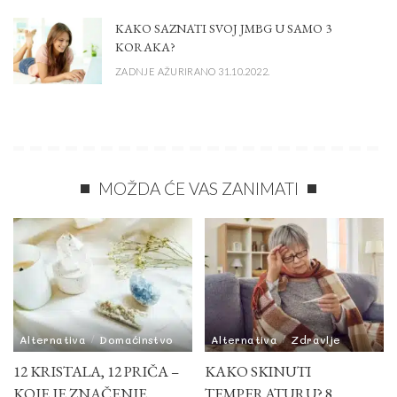
KAKO SAZNATI SVOJ JMBG U SAMO 3
KORAKA?
ZADNJE AŽURIRANO 31.10.2022.
MOŽDA ĆE VAS ZANIMATI
Alternativa
Domaćinstvo
Alternativa
Zdravlje
12 KRISTALA, 12 PRIČA –
KAKO SKINUTI
KOJE JE ZNAČENJE
TEMPERATURU? 8