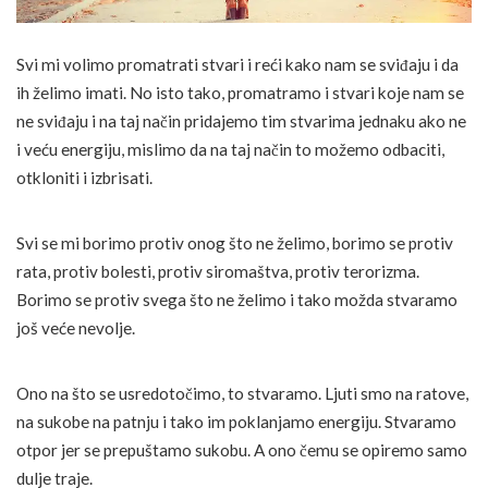
Svi mi volimo promatrati stvari i reći kako nam se sviđaju i da
ih želimo imati. No isto tako, promatramo i stvari koje nam se
ne sviđaju i na taj način pridajemo tim stvarima jednaku ako ne
i veću energiju, mislimo da na taj način to možemo odbaciti,
otkloniti i izbrisati.
Svi se mi borimo protiv onog što ne želimo, borimo se protiv
rata, protiv bolesti, protiv siromaštva, protiv terorizma.
Borimo se protiv svega što ne želimo i tako možda stvaramo
još veće nevolje.
Ono na što se usredotočimo, to stvaramo. Ljuti smo na ratove,
na sukobe na patnju i tako im poklanjamo energiju. Stvaramo
otpor jer se prepuštamo sukobu. A ono čemu se opiremo samo
dulje traje.