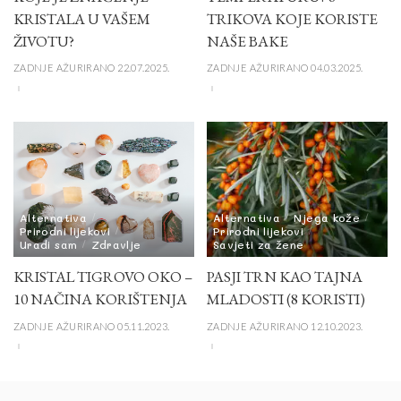
KRISTALA U VAŠEM
TRIKOVA KOJE KORISTE
ŽIVOTU?
NAŠE BAKE
ZADNJE AŽURIRANO 22.07.2025.
ZADNJE AŽURIRANO 04.03.2025.
Alternativa
Alternativa
Njega kože
Prirodni lijekovi
Prirodni lijekovi
Uradi sam
Zdravlje
Savjeti za žene
KRISTAL TIGROVO OKO –
PASJI TRN KAO TAJNA
10 NAČINA KORIŠTENJA
MLADOSTI (8 KORISTI)
ZADNJE AŽURIRANO 05.11.2023.
ZADNJE AŽURIRANO 12.10.2023.